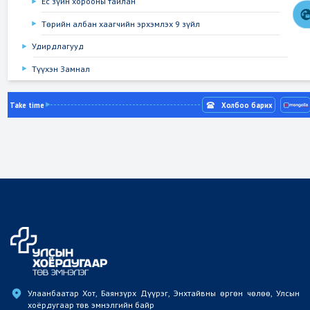
Ёс зүйн хорооны тайлан
Төрийн албан хаагчийн эрхэмлэх 9 зүйл
Удирдлагууд
Түүхэн Замнал
Take time
Холбоо барих
Улаанбаатар Хот, Баянзүрх Дүүрэг, Энхтайвны өргөн чөлөө, Улсын 
хоёрдугаар төв эмнэлгийн байр