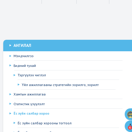
АНГИЛАЛ
Мэндчилгээ
Бидний тухай
Тэргүүлэх чиглэл
Үйл ажиллагааны стратегийн зорилго, зорилт
Хамтын ажиллагаа
Статистик үзүүлэлт
Ёс зүйн салбар хороо
Ёс зүйн салбар хорооны тогтоол
4