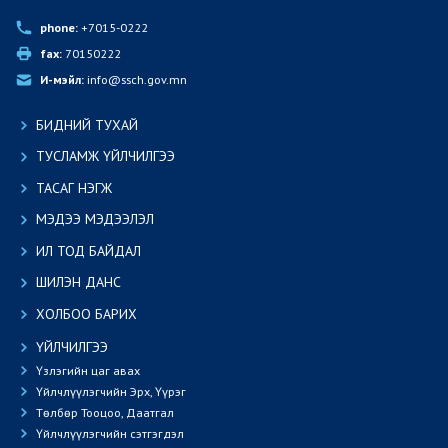
phone:
 +7015-0222
fax:
 70150222
И-мэйл:
 info@ssch.gov.mn
БИДНИЙ ТУХАЙ
ТУСЛАМЖ ҮЙЛЧИЛГЭЭ
ТАСАГ НЭГЖ
МЭДЭЭ МЭДЭЭЛЭЛ
ИЛ ТОД БАЙДАЛ
ШИЛЭН ДАНС
ХОЛБОО БАРИХ
ҮЙЛЧИЛГЭЭ
Үзлэгийн цаг авах
Үйлчлүүлэгчийн Эрх, Үүрэг
Төлбөр Тооцоо, Даатгал
Үйлчлүүлэгчийн сэтгэгдэл