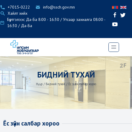
+7015-0222
info@ssch.gov.mn
Хайлт хийх
Бүртгэлээс Да-Ба 8:00 - 16:30 / Утсаар захиалга 08:00 -
16:30 / Да-Ба
БИДНИЙ ТУХАЙ
Нүүр
/
Бидний тухай
/
Ёс зүйн салбар хороо
Ёс зүйн салбар хороо