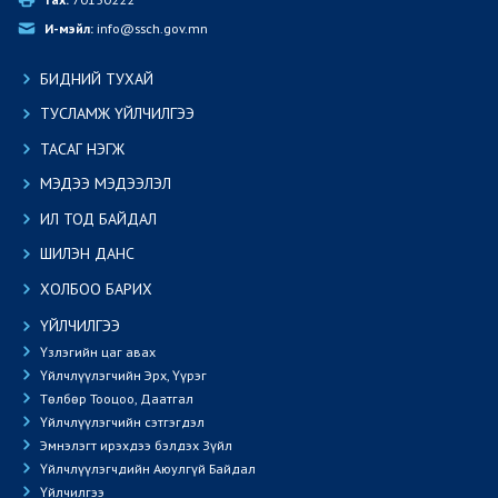
И-мэйл:
 info@ssch.gov.mn
БИДНИЙ ТУХАЙ
ТУСЛАМЖ ҮЙЛЧИЛГЭЭ
ТАСАГ НЭГЖ
МЭДЭЭ МЭДЭЭЛЭЛ
ИЛ ТОД БАЙДАЛ
ШИЛЭН ДАНС
ХОЛБОО БАРИХ
ҮЙЛЧИЛГЭЭ
Үзлэгийн цаг авах
Үйлчлүүлэгчийн Эрх, Үүрэг
Төлбөр Тооцоо, Даатгал
Үйлчлүүлэгчийн сэтгэгдэл
Эмнэлэгт ирэхдээ бэлдэх Зүйл
Үйлчлүүлэгчдийн Аюулгүй Байдал
Үйлчилгээ