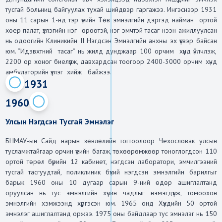
тусгай больниц байгуулах тухай шийдвэр гаргажээ. Ингэснээр 1931 
оны 11 сарын 1-нд тэр үеийн Төв эмнэлгийн дэргэд найман  ортой 
хоёр палат, үзлэгийн нэг  өрөөтэй, нэг эмчтэй тасаг нээн ажиллуулсан 
нь одоогийн Клиникийн II Нэгдсэн Эмнэлгийн анхны эх үүсвэр байсан 
юм. “Идэвхтний  тасаг” нь жилд дунджаар 100 орчим  хүнд үйлчлэж, 
2200 ор хоног биелүүлж, давхардсан тоогоор 2400-3000 орчим хүнд 
амбулаторийн үзлэг  хийж   байжээ.
1931
1960
Улсын Нэгдсэн Тусгай Эмнэлэг
БНМАУ-ын Сайд нарын зөвлөлийн тогтоолоор Чехословак улсын 
тусламжтайгаар орчин үеийн багаж, төхөөрөмжөөр тоноглогдсон 110 
ортой төрөл бүрийн 12 кабинет, нэгдсэн лаборатори, эмчилгээний 
тусгай тасгуудтай, поликлиник бүхий нэгдсэн эмнэлгийн барилгыг 
барьж 1960 оны 10 дугаар сарын 9-ний өдөр ашиглалтанд 
оруулсан нь тус эмнэлгийн хүчин чадлыг нэмэгдүүлж, томоохон 
эмнэлгийн хэмжээнд хүргэсэн юм. 1965 онд Хүүхдийн 50 ортой 
эмнэлэг ашиглалтанд оржээ. 1975 оны байдлаар тус эмнэлэг нь 150 