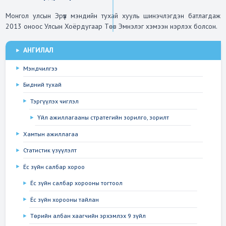
Монгол улсын Эрүүл мэндийн тухай хууль шинэчлэгдэн батлагдаж  
2013 оноос Улсын Хоёрдугаар Төв Эмнэлэг хэмээн нэрлэх болсон.
АНГИЛАЛ
Мэндчилгээ
Бидний тухай
Тэргүүлэх чиглэл
Үйл ажиллагааны стратегийн зорилго, зорилт
Хамтын ажиллагаа
Статистик үзүүлэлт
Ёс зүйн салбар хороо
Ёс зүйн салбар хорооны тогтоол
Ёс зүйн хорооны тайлан
Төрийн албан хаагчийн эрхэмлэх 9 зүйл