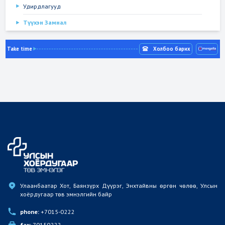
Удирдлагууд
Түүхэн Замнал
Take time
Холбоо барих
Улаанбаатар Хот, Баянзүрх Дүүрэг, Энхтайвны өргөн чөлөө, Улсын 
хоёрдугаар төв эмнэлгийн байр
phone:
 +7015-0222
fax:
 70150222