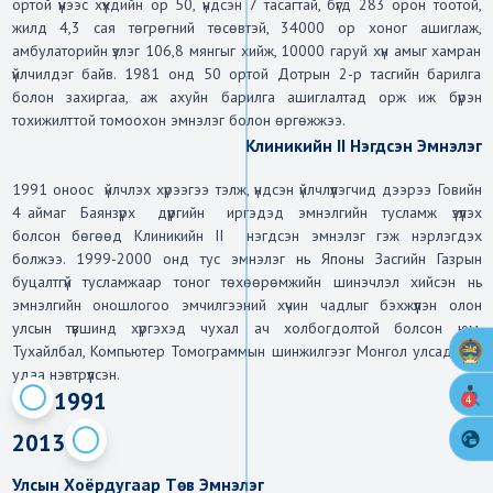
ортой үүнээс хүүхдийн ор 50, үндсэн 7 тасагтай, бүгд 283 орон тоотой, 
жилд 4,3 сая төгрөгний төсөвтэй, 34000 ор хоног ашиглаж, 
амбулаторийн үзлэг 106,8 мянгыг хийж, 10000 гаруй хүн амыг хамран 
үйлчилдэг байв. 1981 онд 50 ортой Дотрын 2-р тасгийн барилга 
болон захиргаа, аж ахуйн барилга ашиглалтад орж иж бүрэн 
тохижилттой томоохон эмнэлэг болон өргөжжээ.
Клиникийн II Нэгдсэн Эмнэлэг
1991 оноос  үйлчлэх хүрээгээ тэлж, үндсэн үйлчлүүлэгчид дээрээ Говийн 
4 аймаг  Баянзүрх   дүүргийн   иргэдэд  эмнэлгийн  тусламж  үзүүлэх 
болсон бөгөөд Клиникийн II  нэгдсэн эмнэлэг гэж нэрлэгдэх 
болжээ. 1999-2000 онд тус эмнэлэг нь Японы Засгийн Газрын 
буцалтгүй тусламжаар тоног төхөөрөмжийн шинэчлэл хийсэн нь 
эмнэлгийн оношлогоо эмчилгээний хүчин чадлыг бэхжүүлэн олон 
улсын түвшинд хүргэхэд чухал ач холбогдолтой болсон юм. 
Тухайлбал, Компьютер Томограммын шинжилгээг Монгол улсад анх 
удаа нэвтрүүлсэн.
1991
4
2013
Улсын Хоёрдугаар Төв Эмнэлэг