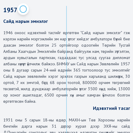
1957
Сайд нарын эмнэлэг
1946 оноос идэвхтний тасгийг өргөтгөн "Сайд нарын эмнэлэг" гэж 
нэрлэн нарийн мэргэжлийн эм нар үзлэг хийдэг амбулатори бүхий бие 
даасан эмнэлэг болгон 25 ортойгоор одоогийн Төрийн Тусгай 
Албаны Хаагчдын Эмнэлгийн байранд байгуулж нам, төрийн зүтгэлтэн, 
ардын хувьсгалын партизан, гадаадаас тус улсад суугаа дипломат 
албаны хүмүүст үйлчилж байжээ. БНМАУ ын Сайд нарын Зөвлөлийн 1957 
оны 8 дугаар сарын 24-ний өдрийн 365 тогтоолоор тус эмнэлгийг 
Сайд нарын зөвлөлийн хэрэг эрхлэх газрын харъяанд шилжүүлж, 30 
ортой, 7 их эмчтэй, бүгд 68 орон тоотой, 800000 орчим төгрөгний 
төсөвтэй, жилд дунджаар амбулаторийн үзлэг 3500 хүнд хийж, 13000 
ор хоног ашигладаг, 6500 орчим хүн амыг хамран үйлчлэх болгон 
өргөтгөсөн байна.
Идэвхтний тасаг
1931 оны 5 сарын 18-ны өдөр, МАХН-ын Төв Хорооны нарийн 
бичгийн дарга нарын 31 дүгээр хурал дээр ЭХЯ-ны сайд 
Д.Пунцагийн сонсголыг авч хэлэлцээд идэвхтэн гишүүдийг эмчлэх 