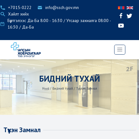
+7015-0222
info@ssch.gov.mn
Хайлт хийх
Бүртгэлээс Да-Ба 8:00 - 16:30 / Утсаар захиалга 08:00 -
16:30 / Да-Ба
БИДНИЙ ТУХАЙ
Нүүр
/
Бидний тухай
/
Түүхэн Замнал
Түүхэн Замнал