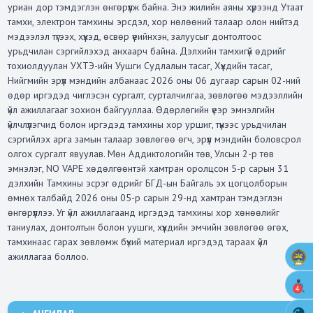
уриан дор тэмдэглэн өнгөрүүлж байна. Энэ жилийн аяны хүрээнд Утаат
тамхи, электрон тамхины эрсдэл, хор нөлөөний талаар олон нийтэд
мэдээлэл түгээх, хүүхэд, өсвөр үеийнхэн, залуусыг донтолтоос
урьдчилан сэргийлэхэд анхаарч байна. Дэлхийн тамхигүй өдрийг
тохиолдуулан УХТЭ-ийн Уушги Судлалын тасаг, Хүүхдийн тасаг,
Нийгмийн эрүүл мэндийн албанаас 2026 оны 06 дугаар сарын 02-ний
өдөр иргэдэд чиглэсэн сургалт, сурталчилгаа, зөвлөгөө мэдээллийн
үйл ажиллагааг зохион байгууллаа. Өдөрлөгийн үеэр эмнэлгийн
үйлчлүүлэгчид болон иргэдэд тамхины хор уршиг, түүнээс урьдчилан
сэргийлэх арга замын талаар зөвлөгөө өгч, эрүүл мэндийн боловсрол
олгох сургалт явуулав. Мөн Аддиктологийн төв, Улсын 2-р төв
эмнэлэг, NO VAPE хөдөлгөөнтэй хамтран оролцсон 5-р сарын 31
дэлхийн Тамхины эсрэг өдрийг БГД-ын Байгаль эх цогцолборын
өмнөх талбайд 2026 оны 05-р сарын 29-нд хамтран тэмдэглэн
өнгөрүүллээ. Уг үйл ажиллагаанд иргэдэд тамхины хор хөнөөлийг
таниулах, донтолтын болон уушги, хүүхдийн эмчийн зөвлөгөө өгөх,
тамхинаас гарах зөвлөмж бүхий материал иргэдэд тараах үйл
ажиллагаа боллоо.
4