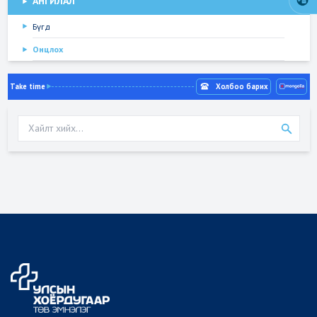
АНГИЛАЛ
Бүгд
Онцлох
Take time
Холбоо барих