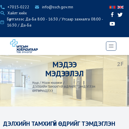
+7015-0222
info@ssch.gov.mn
Хайлт хийх
Бүртгэлээс Да-Ба 8:00 - 16:30 / Утсаар захиалга 08:00 -
16:30 / Да-Ба
МЭДЭЭ
МЭДЭЭЛЭЛ
Нүүр
/
Мэдээ мэдээлэл
/
ДЭЛХИЙН ТАМХИГҮЙ ӨДРИЙГ ТЭМДЭГЛЭН
ӨНГӨРҮҮЛЛЭЭ
ДЭЛХИЙН ТАМХИГҮЙ ӨДРИЙГ ТЭМДЭГЛЭН