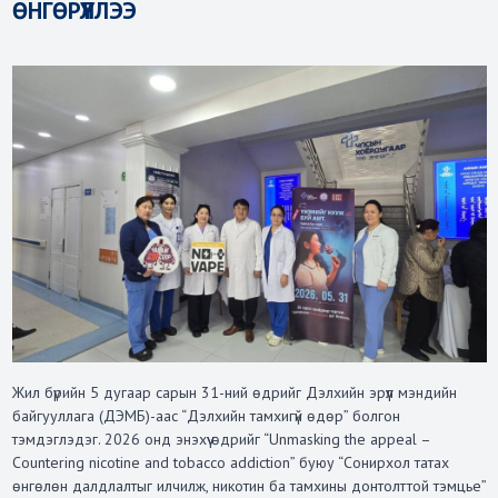
ӨНГӨРҮҮЛЛЭЭ
Жил бүрийн 5 дугаар сарын 31-ний өдрийг Дэлхийн эрүүл мэндийн
байгууллага (ДЭМБ)-аас “Дэлхийн тамхигүй өдөр” болгон
тэмдэглэдэг. 2026 онд энэхүү өдрийг “Unmasking the appeal –
Countering nicotine and tobacco addiction” буюу “Сонирхол татах
өнгөлөн далдлалтыг илчилж, никотин ба тамхины донтолттой тэмцье”