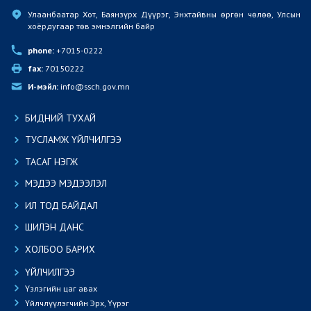
Улаанбаатар Хот, Баянзүрх Дүүрэг, Энхтайвны өргөн чөлөө, Улсын 
хоёрдугаар төв эмнэлгийн байр
phone:
 +7015-0222
fax:
 70150222
И-мэйл:
 info@ssch.gov.mn
БИДНИЙ ТУХАЙ
ТУСЛАМЖ ҮЙЛЧИЛГЭЭ
ТАСАГ НЭГЖ
МЭДЭЭ МЭДЭЭЛЭЛ
ИЛ ТОД БАЙДАЛ
ШИЛЭН ДАНС
ХОЛБОО БАРИХ
ҮЙЛЧИЛГЭЭ
Үзлэгийн цаг авах
Үйлчлүүлэгчийн Эрх, Үүрэг