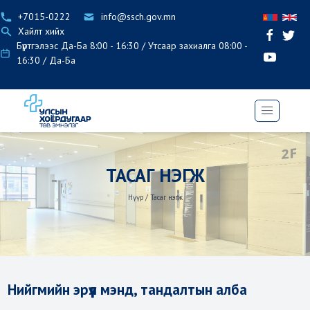
+7015-0222
info@ssch.gov.mn
Хайлт хийх
Бүртгэлээс Да-Ба 8:00 - 16:30 / Утсаар захиалга 08:00 -
16:30 / Да-Ба
ТАСАГ НЭГЖ
Нүүр
/
Тасаг нэгж
Нийгмийн эрүүл мэнд, тандалтын алба