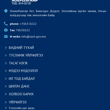
Улаанбаатар Хот, Баянзүрх Дүүрэг, Энхтайвны өргөн чөлөө, Улсын 
хоёрдугаар төв эмнэлгийн байр
phone:
 +7015-0222
fax:
 70150222
И-мэйл:
 info@ssch.gov.mn
БИДНИЙ ТУХАЙ
ТУСЛАМЖ ҮЙЛЧИЛГЭЭ
ТАСАГ НЭГЖ
МЭДЭЭ МЭДЭЭЛЭЛ
ИЛ ТОД БАЙДАЛ
ШИЛЭН ДАНС
ХОЛБОО БАРИХ
ҮЙЛЧИЛГЭЭ
Үзлэгийн цаг авах