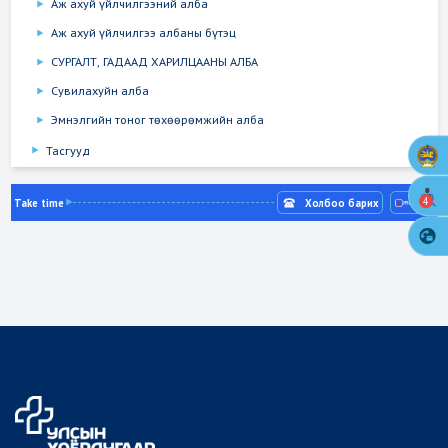
Аж ахуй үйлчилгээний алба
Аж ахуй үйлчилгээ албаны бүтэц
СУРГАЛТ, ГАДААД ХАРИЛЦААНЫ АЛБА
Сувилахуйн алба
Эмнэлгийн тоног төхөөрөмжийн алба
Тасгууд
4
Take time
Холбоо барих