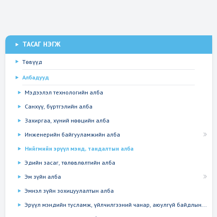
ТАСАГ НЭГЖ
Төвүүд
Албадууд
Мэдээлэл технологийн алба
Санхүү, бүртгэлийн алба
Захиргаа, хүний нөөцийн алба
Инженерийн байгууламжийн алба
Нийгмийн эрүүл мэнд, тандалтын алба
Эдийн засаг, төлөвлөлтийн алба
Эм зүйн алба
Эмнэл зүйн зохицуулалтын алба
Эрүүл мэндийн тусламж, үйлчилгээний чанар, аюулгүй байдлын...