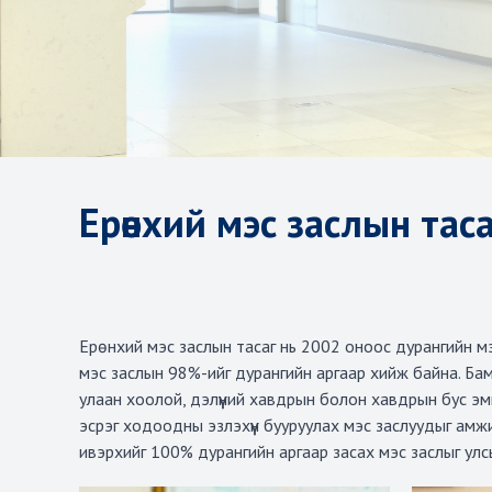
Ерөнхий мэс заслын таса
Ерөнхий мэс заслын тасаг нь 2002 оноос дурангийн мэ
мэс заслын 98%-ийг дурангийн аргаар хийж байна. Бамба
улаан хоолой, дэлүүний хавдрын болон хавдрын бус эм
эсрэг ходоодны эзлэхүүн бууруулах мэс заслуудыг а
ивэрхийг 100% дурангийн аргаар засах мэс заслыг улс