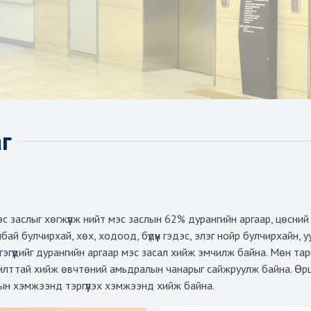
г
с заслыг хөгжүүлж нийт мэс заслын 62% дурангийн аргаар, цөсни
й булчирхай, хөх, ходоод, бүдүүн гэдэс, элэг нойр булчирхайн, у
гэгүүдийг дурангийн аргаар мэс засал хийж эмчилж байна. Мөн та
мжилттай хийж өвчтөний амьдралын чанарыг сайжруулж байна. Өр
ын хэмжээнд тэргүүлэх хэмжээнд хийж байна.