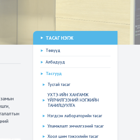
ТАСАГ НЭГЖ
Төвүүд
Албадууд
Тасгууд
Тусгай тасаг
УХТЭ-ИЙН ХАНГАМЖ
й замын
ҮЙЛЧИЛГЭЭНИЙ НЭГЖИЙН
ТАНИЛЦУУЛГА
ушги,
ргалалтын
Нэгдсэн лабораторийн тасаг
цний
Уламжлалт эмчилгээний тасаг
Хоол шим тэжээлийн тасаг