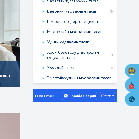
Яаралтай тусламжийн тасаг
Бөөрний мэс заслын тасаг
Гэмтэл согог, ортопедийн тасаг
Мэдрэлийн мэс заслын тасаг
Уушги судлалын тасаг
Хоол боловсруулах эрхтэн
судлалын тасаг
Хүүхдийн тасаг
аслын
Эмэгтэйчүүдийн мэс заслын тасаг
4
Take time
Холбоо барих