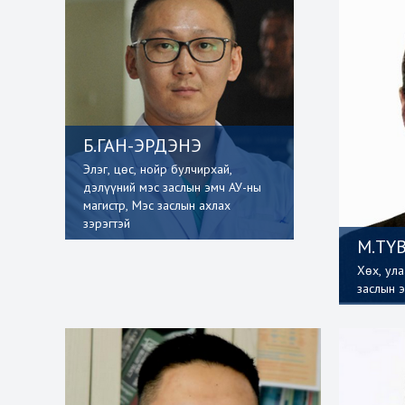
Б.ГАН-ЭРДЭНЭ
Элэг, цөс, нойр булчирхай,
дэлүүний мэс заслын эмч АУ-ны
магистр, Мэс заслын ахлах
зэрэгтэй
М.ТҮ
Хөх, ул
заслын 