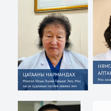
НЯМГ
АЛТА
ЦАГААНЫ НАРМАНДАХ
Мэс зас
Монгол Улсын Хүний Гавъяат Эмч, Мэс
засал судлалын тасгийн зөвлөх эмч