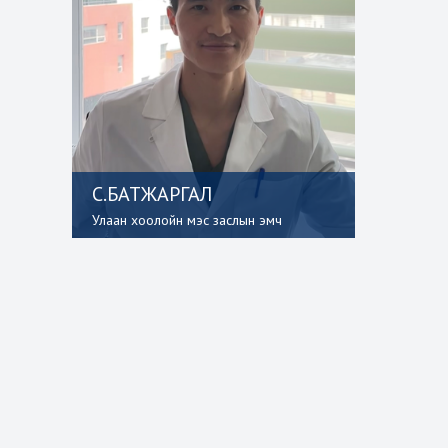
С.БАТЖАРГАЛ
Улаан хоолойн мэс заслын эмч
Мэс заслын тасгийн танилцуулга