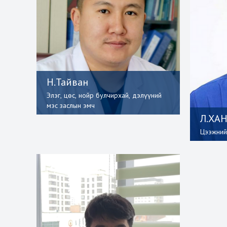
Н.Тайван
Элэг, цөс, нойр булчирхай, дэлүүний
мэс заслын эмч
Л.ХА
Цээжний