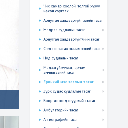
Чих хамар хоолой, толгой хүзүү
нөхөн сэргээх...
Ариутгал халдваргүйтгэлийн тасаг
Мэдрэл судлалын тасаг
Ариутгал халдваргүйтлийн тасаг
Сэргээн засах эмчилгээний тасаг
Нүд судлалын тасаг
Мэдээгүйжүүлэг, эрчимт
эмчилгээний тасаг
Ерөнхий мэс заслын тасаг
Зүрх судас судлалын тасаг
Бөөр дотоод шүүрлийн тасаг
ч
Амбулаторийн тасаг
Ангиографийн тасаг