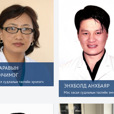
АРАВЫН
НЧИМЭГ
ал судлалын тасгийн эрхлэгч
ЭНХБОЛД АНХБАЯР
Мэс засал судлалын тасгийн эм