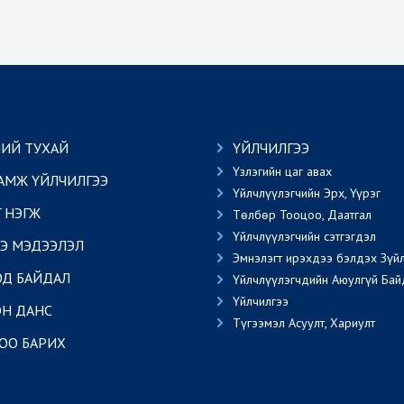
ИЙ ТУХАЙ
ҮЙЛЧИЛГЭЭ
Үзлэгийн цаг авах
АМЖ ҮЙЛЧИЛГЭЭ
Үйлчлүүлэгчийн Эрх, Үүрэг
Г НЭГЖ
Төлбөр Тооцоо, Даатгал
Үйлчлүүлэгчийн сэтгэгдэл
Э МЭДЭЭЛЭЛ
Эмнэлэгт ирэхдээ бэлдэх Зүй
ОД БАЙДАЛ
Үйлчлүүлэгчдийн Аюулгүй Бай
Үйлчилгээ
Н ДАНС
Түгээмэл Асуулт, Хариулт
ОО БАРИХ