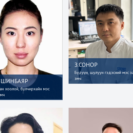
З.СОНОР
Бүдүүн, шулуун гэдэсний мэс з
эмч
ВШИНБАЯР
аан хоолой, булчирхайн мэс
эмч