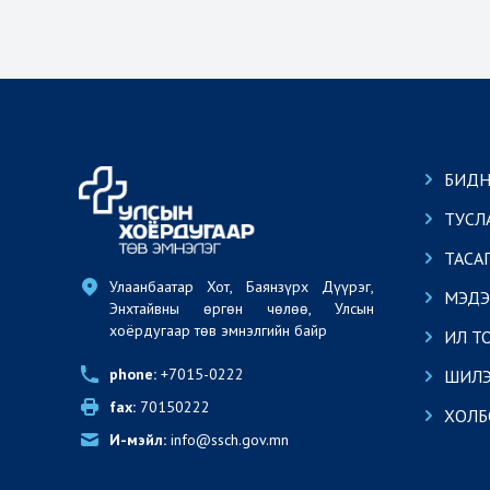
БИДН
ТУСЛ
ТАСА
Улаанбаатар Хот, Баянзүрх Дүүрэг, 
МЭДЭ
Энхтайвны өргөн чөлөө, Улсын 
хоёрдугаар төв эмнэлгийн байр
ИЛ Т
phone:
 +7015-0222
ШИЛЭ
fax:
 70150222
ХОЛБ
И-мэйл:
 info@ssch.gov.mn