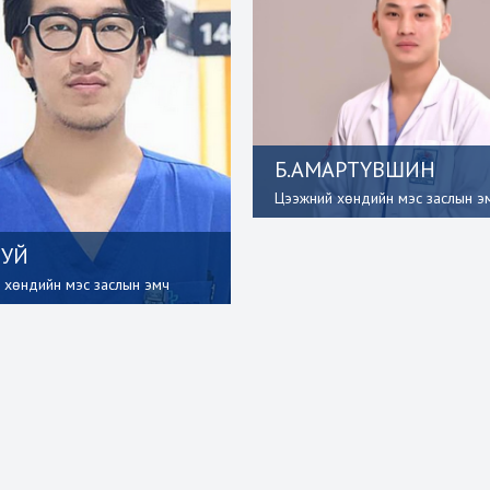
Б.АМАРТҮВШИН
Цээжний хөндийн мэс заслын э
НУЙ
 хөндийн мэс заслын эмч