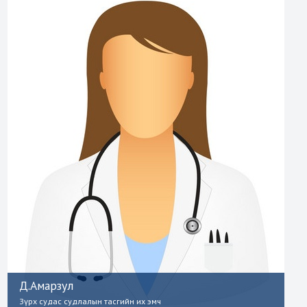
Д.Амарзул
Зүрх судас судлалын тасгийн их эмч