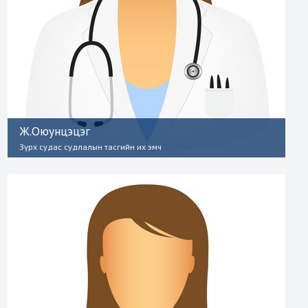
Ж.Оюунцэцэг
Зүрх судас судлалын тасгийн их эмч