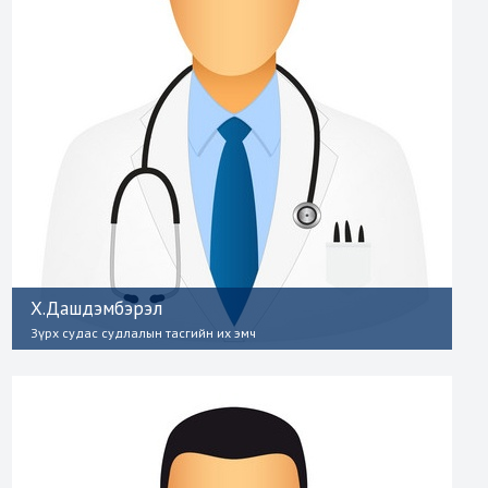
Х.Дашдэмбэрэл
Зүрх судас судлалын тасгийн их эмч