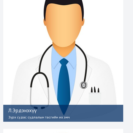
Л.Эрдэнэхүү
Зүрх судас судлалын тасгийн их эмч