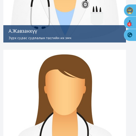
4
А.Жавзанхүү
Зүрх судас судлалын тасгийн их эмч