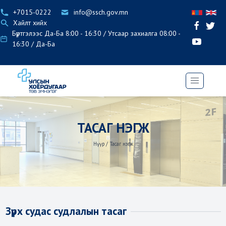
+7015-0222
info@ssch.gov.mn
Хайлт хийх
Бүртгэлээс Да-Ба 8:00 - 16:30 / Утсаар захиалга 08:00 -
16:30 / Да-Ба
ТАСАГ НЭГЖ
Нүүр
/
Тасаг нэгж
Зүрх судас судлалын тасаг