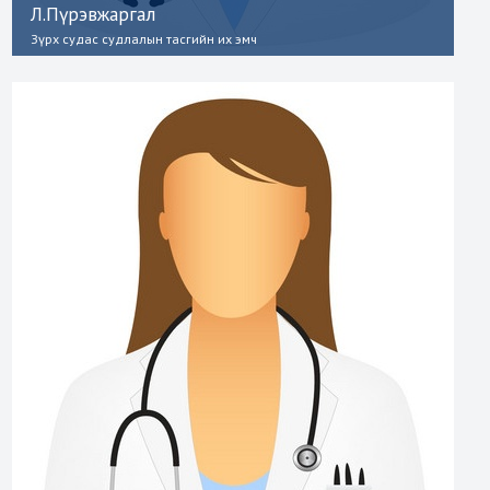
Л.Пүрэвжаргал
Зүрх судас судлалын тасгийн их эмч