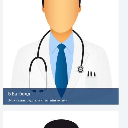
Б.Батболд
Зүрх судас судлалын тасгийн их эмч