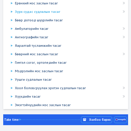
Ерөнхий мэс заслын тасаг
Зүрх судас судлалын тасаг
Бөөр дотоод шүүрлийн тасаг
Амбулаторийн тасаг
Ангиографийн тасаг
Яаралтай тусламжийн тасаг
Бөөрний мэс заслын тасаг
Гэмтэл согог, ортопедийн тасаг
Мэдрэлийн мэс заслын тасаг
Уушги судлалын тасаг
Хоол боловсруулах эрхтэн судлалын тасаг
Хүүхдийн тасаг
Эмэгтэйчүүдийн мэс заслын тасаг
Take time
Холбоо барих