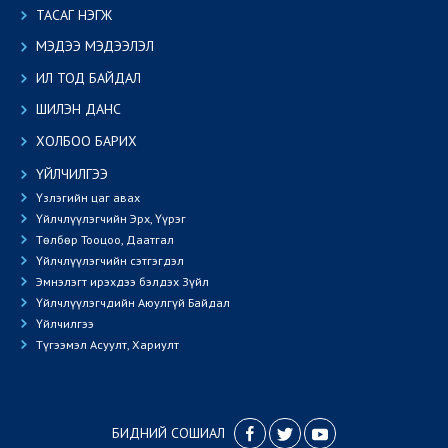
ТАСАГ НЭГЖ
МЭДЭЭ МЭДЭЭЛЭЛ
ИЛ ТОД БАЙДАЛ
ШИЛЭН ДАНС
ХОЛБОО БАРИХ
ҮЙЛЧИЛГЭЭ
Үзлэгийн цаг авах
Үйлчлүүлэгчийн Эрх, Үүрэг
Төлбөр Тооцоо, Даатгал
Үйлчлүүлэгчийн сэтгэгдэл
Эмнэлэгт ирэхдээ бэлдэх Зүйл
Үйлчлүүлэгчдийн Аюулгүй Байдал
Үйлчилгээ
Түгээмэл Асуулт, Хариулт
БИДНИЙ СОШИАЛ