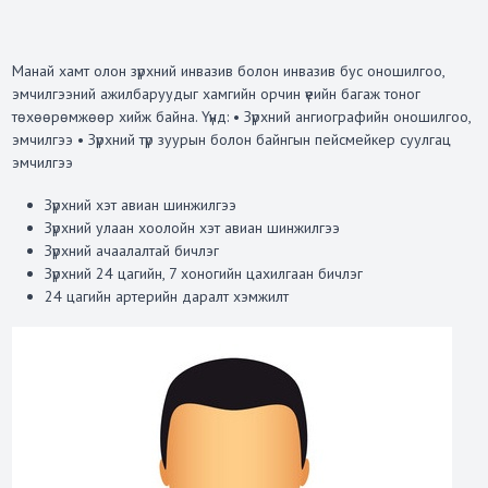
Манай хамт олон зүрхний инвазив болон инвазив бус оношилгоо,
эмчилгээний ажилбаруудыг хамгийн орчин үеийн багаж тоног
төхөөрөмжөөр хийж байна. Үүнд: • Зүрхний ангиографийн оношилгоо,
эмчилгээ • Зүрхний түр зуурын болон байнгын пейсмейкер суулгац
эмчилгээ
Зүрхний хэт авиан шинжилгээ
Зүрхний улаан хоолойн хэт авиан шинжилгээ
Зүрхний ачаалалтай бичлэг
Зүрхний 24 цагийн, 7 хоногийн цахилгаан бичлэг
24 цагийн артерийн даралт хэмжилт