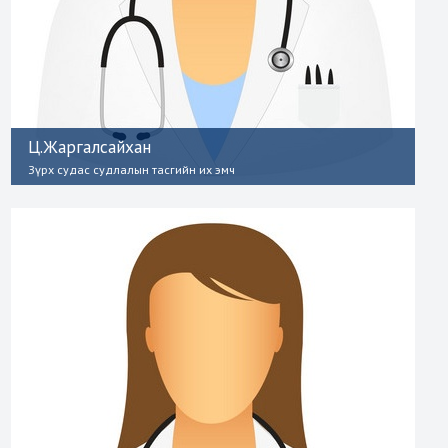
Ц.Жаргалсайхан
Зүрх судас судлалын тасгийн их эмч