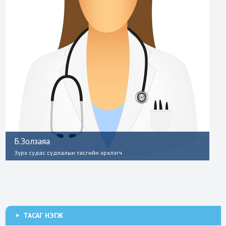
Б.Золзаяа
Зүрх судас судлалын тасгийн эрхлэгч
Зүрх судас судлалын тасаг
ТАСАГ НЭГЖ