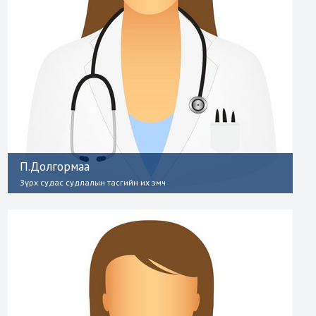
П.Долгормаа
Зүрх судас судлалын тасгийн их эмч