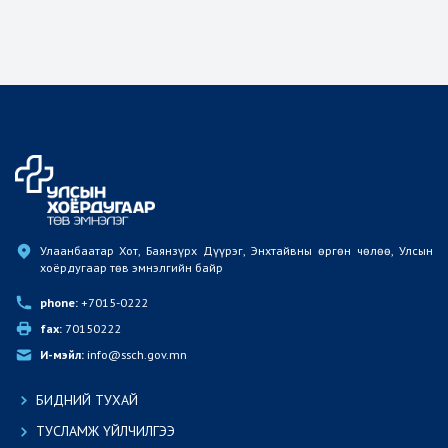
Улаанбаатар Хот, Баянзүрх Дүүрэг, Энхтайвны өргөн чөлөө, Улсын 
хоёрдугаар төв эмнэлгийн байр
phone:
 +7015-0222
fax:
 70150222
И-мэйл:
 info@ssch.gov.mn
БИДНИЙ ТУХАЙ
ТУСЛАМЖ ҮЙЛЧИЛГЭЭ