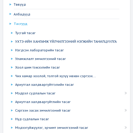
Төвүүд
Албадууд
Тасгууд
Тусгай тасаг
УХТЭ-ИЙН ХАНГАМЖ ҮЙЛЧИЛГЭЭНИЙ НЭГЖИЙН ТАНИЛЦУУЛГА
Нэгдсэн лабораторийн тасаг
Уламжлалт эмчилгээний тасаг
Хоол шим тэжээлийн тасаг
Чих хамар хоолой, толгой хүзүү нөхөн сэргээх...
Ариутгал халдваргүйтгэлийн тасаг
Мэдрэл судлалын тасаг
Ариутгал халдваргүйтлийн тасаг
Сэргээн засах эмчилгээний тасаг
Нүд судлалын тасаг
Мэдээгүйжүүлэг, эрчимт эмчилгээний тасаг