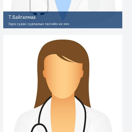
Т.Байгалмаа
Зүрх судас судлалын тасгийн их эмч