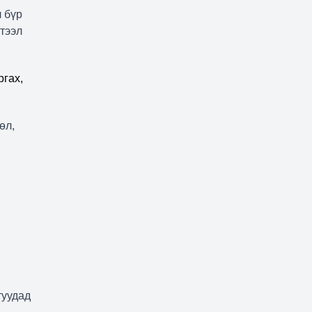
 бүр
тээл
ргах,
өл,
туудад