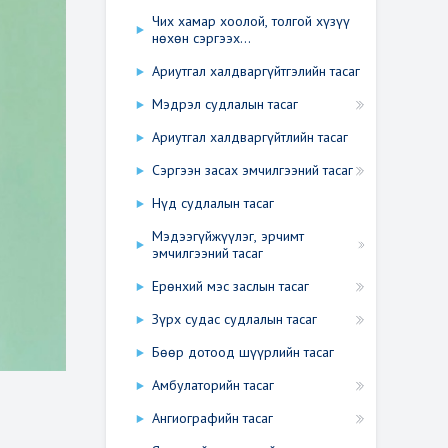
Чих хамар хоолой, толгой хүзүү
нөхөн сэргээх...
Ариутгал халдваргүйтгэлийн тасаг
Мэдрэл судлалын тасаг
Ариутгал халдваргүйтлийн тасаг
Сэргээн засах эмчилгээний тасаг
Нүд судлалын тасаг
Мэдээгүйжүүлэг, эрчимт
эмчилгээний тасаг
Ерөнхий мэс заслын тасаг
Зүрх судас судлалын тасаг
Бөөр дотоод шүүрлийн тасаг
Амбулаторийн тасаг
Ангиографийн тасаг