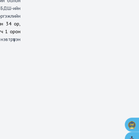
ийн болон
ЭСБДШ-ийн
эргэжлийн
ын 34 ор,
агч 1 орон
эвтрүүлэн