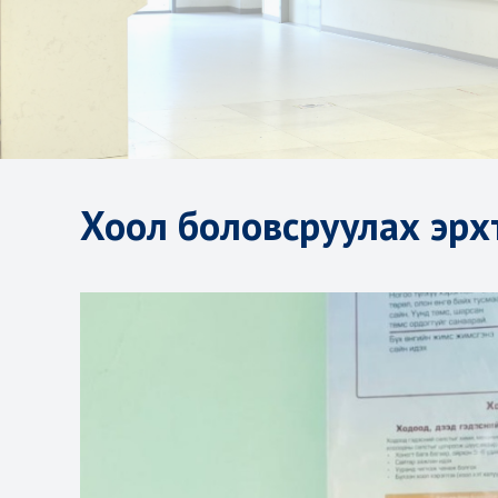
Хоол боловсруулах эрх