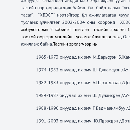
ажлуудыг санаачлан анхдагчаар хэрэгжүүлсэн ууган т
тасгийн нэр өөрчлөгдөж байсан ба
Сайд нарын Тусг
тасаг”,
“ХБЭСТ” нэртэйгээр үйл ажиллагаагаа явуу
тусламж үйлчилгээг 2002-2004 оны хооронд
ХБЭС
амбулоторын 2 кабинет түшиглэн
тасгийн эрхлэгч 1
тоотойгоор эрүүл мэндийн тусламж үйлчилгээг үзүүлж,
Оло
ажиллаж байна.
Тасгийн эрхлэгчээр нь
1965-1973 онуудад их эмч М.Дарьсүрэн, Б.Жа
1974-1982 онуудад их эмч Ш. Дуламсүрэн /АУ-
1982-1983 онуудад их эмч А.Цэрэндаваа /Дотры
1984-1987 онуудад их эмч Ш. Дуламсүрэн /АУ
1988-1990 онуудад их эмч Г Бадмаанямбуу /Дотр
1991-2003 онуудад их эмч Ю.Пүрэвсүрэн /Дотрын