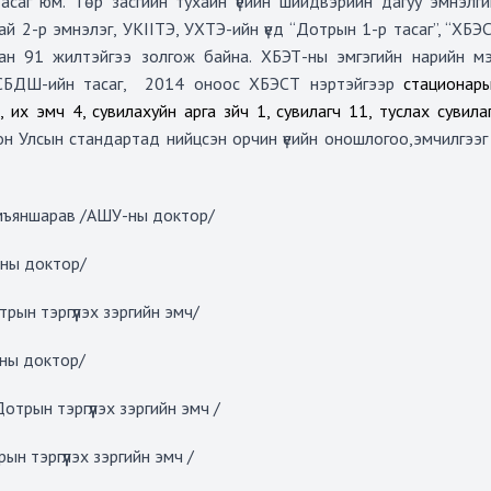
асаг юм.
Төр засгийн тухайн үеийн шийдвэрийн дагуу эмнэлг
ай 2-р эмнэлэг, УК
II
ТЭ, УХТЭ-ийн үед “Дотрын 1-р тасаг”, “ХБ
лан 91 жилтэйгээ золгож байна.
ХБЭТ-ны эмгэгийн нарийн м
БДШ-ийн тасаг,
2014 оноос ХБЭСТ нэртэйгээр
стационар
, их эмч 4, сувилахуйн арга зүйч 1, сувилагч 11, туслах сувил
н Улсын стандартад нийцсэн орчин үеийн оношлогоо,эмчилгээг н
мъяншарав /АШУ-ны доктор/
ны доктор/
н тэргүүлэх зэргийн эмч/
-ны доктор/
ын тэргүүлэх зэргийн эмч /
 тэргүүлэх зэргийн эмч /