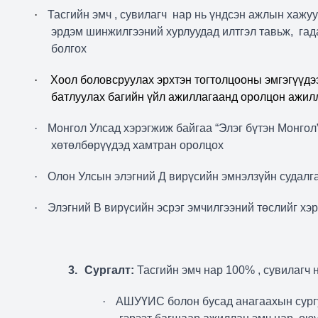
·
Тасгийн эмч , сувилагч
нар нь үндсэн ажлын хажу
эрдэм шинжилгээний хурлуудад илтгэл тавьж,
гад
болгох
·
Хоол боловсруулах эрхтэн тогтолцооны эмгэгүүдээ
батлуулах багийн үйл ажиллагаанд оролцон ажил
·
Монгол Улсад хэрэгжиж байгаа “Элэг бүтэн Монгол
хөтөлбөрүүдэд хамтран оролцох
·
Олон Улсын элэгний Д вирүсийн эмнэлзүйн судалг
·
Элэгний В вирүсийн эсрэг эмчилгээний төслийг хэр
3.
Сургалт:
Тасгийн эмч нар 100% , сувилагч 
·
АШУҮИС болон бусад анагаахын сургу