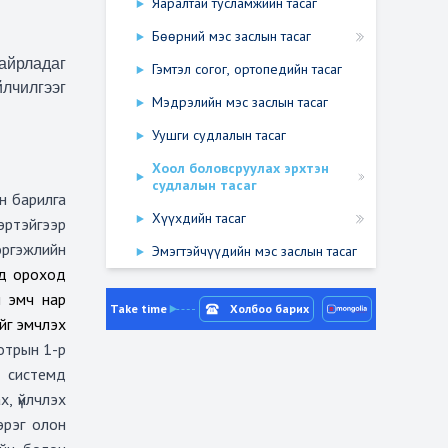
Яаралтай тусламжийн тасаг
Бөөрний мэс заслын тасаг
байрладаг
Гэмтэл согог, ортопедийн тасаг
лчилгээг
Мэдрэлийн мэс заслын тасаг
Уушги судлалын тасаг
Хоол боловсруулах эрхтэн
судлалын тасаг
н барилга
Хүүхдийн тасаг
эртэйгээр
эргэжлийн
Эмэгтэйчүүдийн мэс заслын тасаг
ад ороход
н эмч нар
Take time
Холбоо барих
йг эмчлэх
отрын 1-р
системд
х, үйлчлэх
эрэг олон