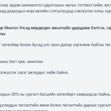
угаар эрдэм шинжилгээ судалгааны ажлыг тогтмол хийж
;
жил
аад додоодын мэргэжлийн сэтгүүлүүдэд хэвлүүлэн олны хүр
р Монгол Улсад мөрдөгдөх эмнэлзүйн удирдамж бэлтгэх, га
лах
” хөтөлбөр болон бусад улс орон даяар хэрэгжиж байгаа төс
ааны багт орж, ажиллах
эгжүүлэх зэрэг ажлуудыг хийж байна.
нарын 30% нь сургагч багшийн хөтөлбөрт хамрагдсан байна.
улиудын төгсөлтийн өмнө болон төгсөлтийн дараах сургал