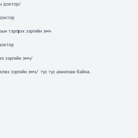
ы доктор/
доктор
 тэргүүлэх зэргийн эмч
доктор
эх зэргийн эмч/
лөх зэргийн эмч/ тус тус ажиллаж байна.