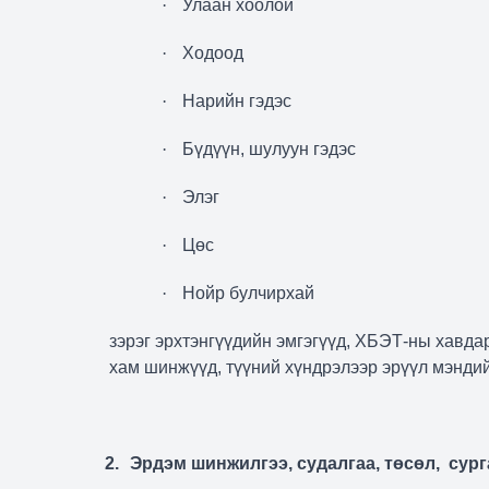
·
Улаан хоолой
·
Ходоод
·
Нарийн гэдэс
·
Бүдүүн, шулуун гэдэс
·
Элэг
·
Цөс
·
Нойр булчирхай
зэрэг эрхтэнгүүдийн эмгэгүүд, ХБЭТ-ны хавда
хам шинжүүд, түүний хүндрэлээр эрүүл мэнди
2.
Эрдэм шинжилгээ, судалгаа, төсөл,
сург