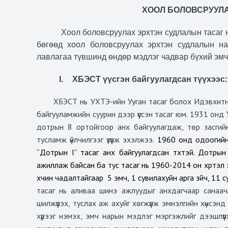
ХООЛ БОЛОВСРУУЛА
Хоол боловсруулах эрхтэн судлалын тасаг 
бөгөөд хоол боловсруулах эрхтэн судлалын на
лавлагаа түвшинд
өндөр мэдлэг чадвар бүхий эмч
I.
ХБЭСТ үүсгэн байгуулагдсан түүхээс:
ХБЭСТ нь УХТЭ-ийн Ууган тасаг болох Идэвхитни
байгууламжийн суурин дээр үүссэн тасаг юм.
1931
онд 
дотрын 8 ортойгоор анх байгуулагдаж, төр засгий
тусламж үйлчилгээг үзүүлж эхэлжээ.
1960 онд одоогийн
“Дотрын I” тасаг анх байгуулагдсан түүхтэй.
Дотрын 
ажиллаж байсан ба тус тасаг нь 1960-2014 он хүртэл э
хүчин чадалтайгаар
5 эмч, 1 сувилахуйн арга зүйч, 11
тасаг нь аливаа шинэ ажлуудыг анхдагчаар санаачлагч
шилжүүлэх, туслах аж ахуйг хөгжүүлж эмнэлгийн хүнсэ
хүрээг нэмэх, эмч нарын мэдлэг мэргэжлийг дээшлүү