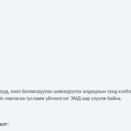
рууд, хоол боловсруулах шимэгдүүлэх алдагдлын хүнд хэлб
йн лавлагаа тусламж үйлчилгээг ЭМД-аар үзүүлж байна.
алт: