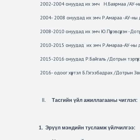
2002-2004 онуудад их эмч Н.Баярмаа /АУ-н
2004- 2008 онуудад их эмч Р.Амараа -АУ-ны 
2008-2010 онуудад их эмч Ю.Пүрэвсүрэн -Дотрын
2010-2015 онуудад их эмч Р.Амараа-АУ-ны 
2015-2016 онуудад Р.Байгаль /Дотрын тэргүүл
2016- одоог хүртэл Б.Гэгээбадрах /Дотрын Зөв
II.
Тасгийн үйл ажиллагааны чиглэл:
1.
Эрүүл мэндийн тусламж үйлчилгээ: