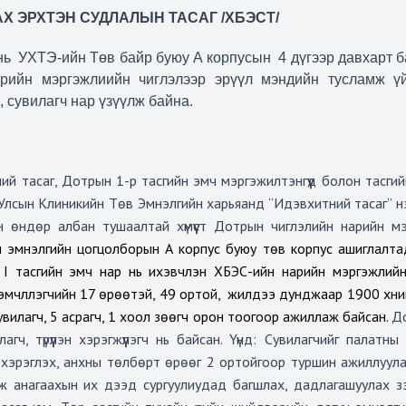
Х ЭРХТЭН СУДЛАЛЫН ТАСАГ /ХБЭСТ/
нь
УХТЭ-ийн Төв байр буюу А корпусын
4
дүгээр давхарт 
рийн мэргэжлиийн чиглэлээр эрүүл мэндийн тусламж үй
, сувилагч нар үзүүлж байна.
й тасаг, Дотрын 1-р тасгийн эмч мэргэжилтэнгүүд болон тасгий
Улсын Клиникийн Төв Эмнэлгийн харьяанд “Идэвхитний тасаг” н
н өндөр албан тушаалтай хүмүүст Дотрын чиглэлийн нарийн м
 эмнэлгийн цогцолборын А корпус буюу төв корпус ашиглалт
I тасгийн эмч нар нь ихэвчлэн ХБЭС-ийн нарийн мэргэжлий
мчлүүлэгчийн 17 өрөөтэй, 49 ортой,
жилдээ дунджаар 1900 хүни
 сувилагч, 5 асрагч, 1 хоол зөөгч орон тоогоор ажиллаж байсан.
Д
, түрүүлэн хэрэгжүүлэгч нь байсан. Үүнд: Сувилагчийг палатны
нд хэрэглэх, анхны төлбөрт өрөөг 2 ортойгоор туршин ажиллуула
лж анагаахын их дээд сургуулиудад багшлах, дадлагашуулах з