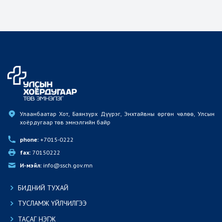
Улаанбаатар Хот, Баянзүрх Дүүрэг, Энхтайвны өргөн чөлөө, Улсын 
хоёрдугаар төв эмнэлгийн байр
phone:
 +7015-0222
fax:
 70150222
И-мэйл:
 info@ssch.gov.mn
БИДНИЙ ТУХАЙ
ТУСЛАМЖ ҮЙЛЧИЛГЭЭ
ТАСАГ НЭГЖ