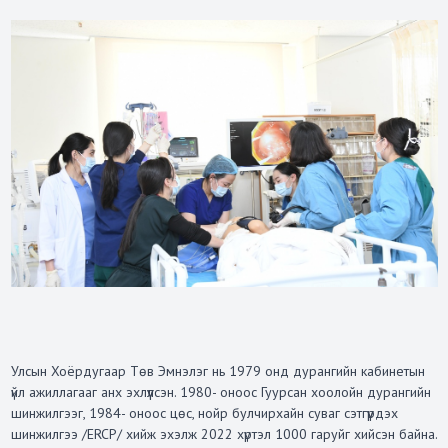
Улсын Хоёрдугаар Төв Эмнэлэг нь 1979 онд дурангийн кабинетын
үйл ажиллагааг анх эхлүүлсэн. 1980- оноос Гуурсан хоолойн дурангийн
шинжилгээг, 1984- оноос цөс, нойр булчирхайн суваг сэтгүүрдэх
шинжилгээ /ERCP/ хийж эхэлж 2022 хүртэл 1000 гаруйг хийсэн байна.