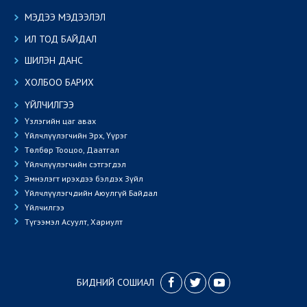
МЭДЭЭ МЭДЭЭЛЭЛ
ИЛ ТОД БАЙДАЛ
ШИЛЭН ДАНС
ХОЛБОО БАРИХ
ҮЙЛЧИЛГЭЭ
Үзлэгийн цаг авах
Үйлчлүүлэгчийн Эрх, Үүрэг
Төлбөр Тооцоо, Даатгал
Үйлчлүүлэгчийн сэтгэгдэл
Эмнэлэгт ирэхдээ бэлдэх Зүйл
Үйлчлүүлэгчдийн Аюулгүй Байдал
Үйлчилгээ
Түгээмэл Асуулт, Хариулт
БИДНИЙ СОШИАЛ