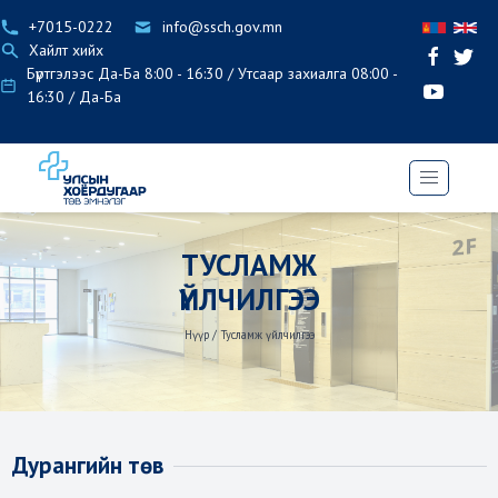
+7015-0222
info@ssch.gov.mn
Хайлт хийх
Бүртгэлээс Да-Ба 8:00 - 16:30 / Утсаар захиалга 08:00 -
16:30 / Да-Ба
ТУСЛАМЖ
ҮЙЛЧИЛГЭЭ
Нүүр
/
Тусламж үйлчилгээ
Дурангийн төв