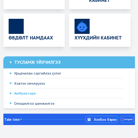
КАБИНЕТ
ӨВДӨЛТ НАМДААХ
ХҮҮХДИЙН КАБИНЕТ
ТУСЛАМЖ ҮЙЛЧИЛГЭЭ
Урьдчилан сэргийлэх үзлэг
Хэвтэн эмчлүүлэх
Амбулатори
Оношилгоо шинжилгээ
Take time
Холбоо барих