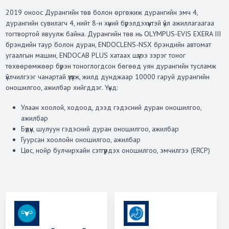
2019 оноос Дурангийн төв болон өргөжиж дурангийн эмч 4,
дурангийн сувилагч 4, нийт 8-н хүний бүрэлдэхүүнтэй үйл ажиллагаагаа
тогтвортой явуулж байна. Дурангийн төв нь OLYMPUS-EVIS EXERA III
брэндийн таур болон дуран, ENDOCLENS-NSX брэндийн автомат
угаалгын машин, ENDOCAB PLUS хатаах шүүгээ зэрэг тоног
төхөөрөмжөөр бүрэн тоноглогдсон бөгөөд уян дурангийн тусламж
үйлчилгээг чанартай үзүүлж, жилд дунджаар 10000 гаруй дурангийн
оношилгоо, ажилбар хийгддэг. Үүнд:
Улаан хоолой, ходоод, дээд гэдэсний дуран оношилгоо,
ажилбар
Бүдүүн, шулуун гэдэсний дуран оношилгоо, ажилбар
Гуурсан хоолойн оношилгоо, ажилбар
Цөс, нойр булчирхайн сэтгүүрдэх оношилгоо, эмчилгээ (ERCP)