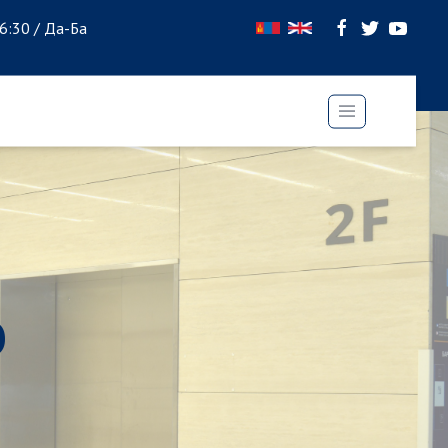
16:30 / Да-Ба
Э