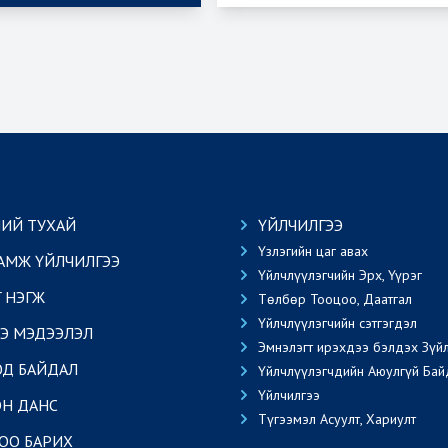
ИЙ ТУХАЙ
ҮЙЛЧИЛГЭЭ
Үзлэгийн цаг авах
АМЖ ҮЙЛЧИЛГЭЭ
Үйлчлүүлэгчийн Эрх, Үүрэг
Г НЭГЖ
Төлбөр Тооцоо, Даатгал
Үйлчлүүлэгчийн сэтгэгдэл
Э МЭДЭЭЛЭЛ
Эмнэлэгт ирэхдээ бэлдэх Зүй
ОД БАЙДАЛ
Үйлчлүүлэгчдийн Аюулгүй Бай
Үйлчилгээ
Н ДАНС
Түгээмэл Асуулт, Хариулт
ОО БАРИХ