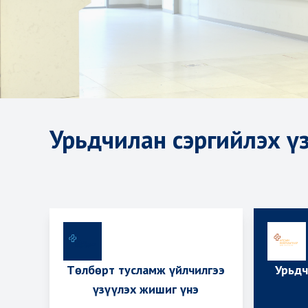
Урьдчилан сэргийлэх үз
Төлбөрт тусламж үйлчилгээ
Урьдч
үзүүлэх жишиг үнэ