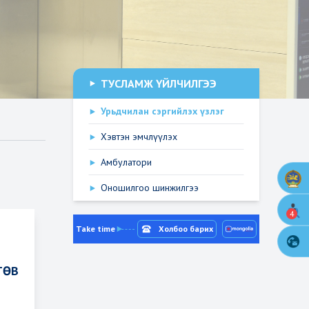
ТУСЛАМЖ ҮЙЛЧИЛГЭЭ
Урьдчилан сэргийлэх үзлэг
Хэвтэн эмчлүүлэх
Амбулатори
Оношилгоо шинжилгээ
4
Take time
Холбоо барих
ТӨВ