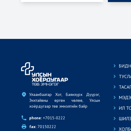
БИДН
ТУСЛ
ТАСА
Улаанбаатар Хот, Баянзүрх Дүүрэг, 
МЭДЭ
Энхтайвны өргөн чөлөө, Улсын 
хоёрдугаар төв эмнэлгийн байр
ИЛ Т
phone:
 +7015-0222
ШИЛЭ
fax:
 70150222
ХОЛБ