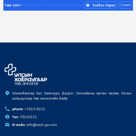
Take time
Холбоо барих
Улаанбаатар Хот, Баянзүрх Дүүрэг, Энхтайвны өргөн чөлөө, Улсын 
хоёрдугаар төв эмнэлгийн байр
phone:
 +7015-0222
fax:
 70150222
И-мэйл:
 info@ssch.gov.mn