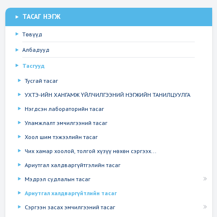
ТАСАГ НЭГЖ
Төвүүд
Албадууд
Тасгууд
Тусгай тасаг
УХТЭ-ИЙН ХАНГАМЖ ҮЙЛЧИЛГЭЭНИЙ НЭГЖИЙН ТАНИЛЦУУЛГА
Нэгдсэн лабораторийн тасаг
Уламжлалт эмчилгээний тасаг
Хоол шим тэжээлийн тасаг
Чих хамар хоолой, толгой хүзүү нөхөн сэргээх...
Ариутгал халдваргүйтгэлийн тасаг
Мэдрэл судлалын тасаг
Ариутгал халдваргүйтлийн тасаг
Сэргээн засах эмчилгээний тасаг