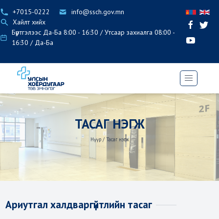
+7015-0222
info@ssch.gov.mn
Хайлт хийх
Бүртгэлээс Да-Ба 8:00 - 16:30 / Утсаар захиалга 08:00 -
16:30 / Да-Ба
ТАСАГ НЭГЖ
Нүүр
/
Тасаг нэгж
Ариутгал халдваргүйтлийн тасаг