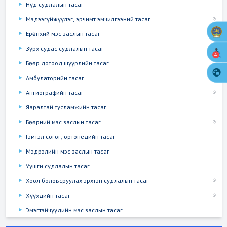
Нүд судлалын тасаг
Мэдээгүйжүүлэг, эрчимт эмчилгээний тасаг
Ерөнхий мэс заслын тасаг
Зүрх судас судлалын тасаг
4
Бөөр дотоод шүүрлийн тасаг
Амбулаторийн тасаг
Ангиографийн тасаг
Яаралтай тусламжийн тасаг
Бөөрний мэс заслын тасаг
Гэмтэл согог, ортопедийн тасаг
Мэдрэлийн мэс заслын тасаг
Уушги судлалын тасаг
Хоол боловсруулах эрхтэн судлалын тасаг
Хүүхдийн тасаг
Эмэгтэйчүүдийн мэс заслын тасаг