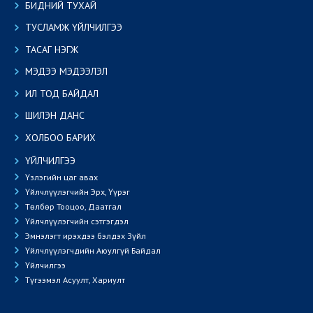
БИДНИЙ ТУХАЙ
ТУСЛАМЖ ҮЙЛЧИЛГЭЭ
ТАСАГ НЭГЖ
МЭДЭЭ МЭДЭЭЛЭЛ
ИЛ ТОД БАЙДАЛ
ШИЛЭН ДАНС
ХОЛБОО БАРИХ
ҮЙЛЧИЛГЭЭ
Үзлэгийн цаг авах
Үйлчлүүлэгчийн Эрх, Үүрэг
Төлбөр Тооцоо, Даатгал
Үйлчлүүлэгчийн сэтгэгдэл
Эмнэлэгт ирэхдээ бэлдэх Зүйл
Үйлчлүүлэгчдийн Аюулгүй Байдал
Үйлчилгээ
Түгээмэл Асуулт, Хариулт