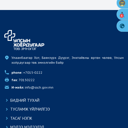
4
Улаанбаатар Хот, Баянзүрх Дүүрэг, Энхтайвны өргөн чөлөө, Улсын 
хоёрдугаар төв эмнэлгийн байр
phone:
 +7015-0222
fax:
 70150222
И-мэйл:
 info@ssch.gov.mn
БИДНИЙ ТУХАЙ
ТУСЛАМЖ ҮЙЛЧИЛГЭЭ
ТАСАГ НЭГЖ
МЭДЭЭ МЭДЭЭЛЭЛ