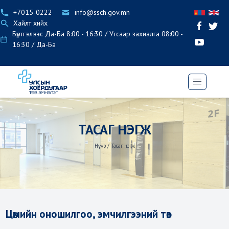
+7015-0222
info@ssch.gov.mn
Хайлт хийх
Бүртгэлээс Да-Ба 8:00 - 16:30 / Утсаар захиалга 08:00 -
16:30 / Да-Ба
ТАСАГ НЭГЖ
Нүүр
/
Тасаг нэгж
Цөмийн оношилгоо, эмчилгээний төв