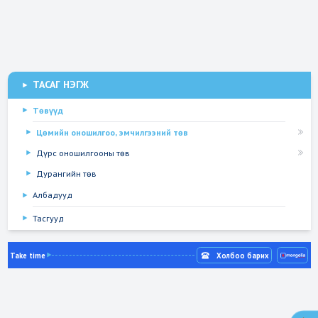
Танилцуулга
Бүтэц
Үйл ажиллагаа
ТАСАГ НЭГЖ
Төвүүд
Цөмийн оношилгоо, эмчилгээний төв
Дүрс оношилгооны төв
Дурангийн төв
Албадууд
Тасгууд
Take time
Холбоо барих