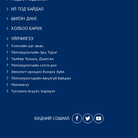
ИЛ ТОД БАЙДАЛ
ШИЛЭН ДАНС
ХОЛБОО БАРИХ
ҮЙЛЧИЛГЭЭ
Үзлэгийн цаг авах
Үйлчлүүлэгчийн Эрх, Үүрэг
Төлбөр Тооцоо, Даатгал
Үйлчлүүлэгчийн сэтгэгдэл
Эмнэлэгт ирэхдээ бэлдэх Зүйл
Үйлчлүүлэгчдийн Аюулгүй Байдал
Үйлчилгээ
Түгээмэл Асуулт, Хариулт
БИДНИЙ СОШИАЛ