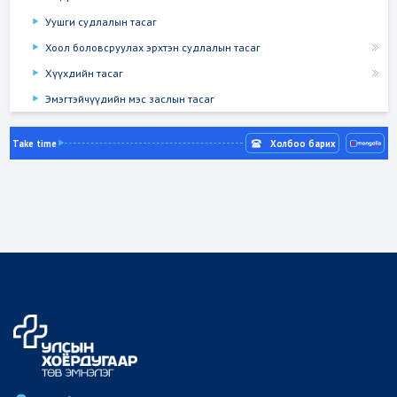
Уушги судлалын тасаг
Хоол боловсруулах эрхтэн судлалын тасаг
Хүүхдийн тасаг
Эмэгтэйчүүдийн мэс заслын тасаг
Take time
Холбоо барих