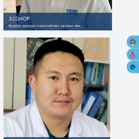
З.СОНОР
Бүдүүн, шулуун гэдэсний мэс заслын эмч
4