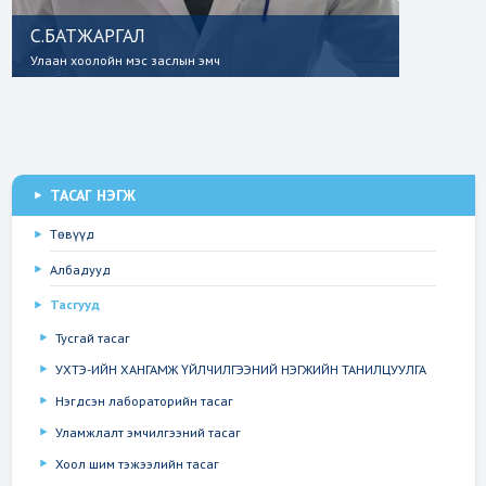
С.БАТЖАРГАЛ
Улаан хоолойн мэс заслын эмч
Мэс заслын тасгийн
танилцуулга
ТАСАГ НЭГЖ
Төвүүд
Албадууд
Тасгууд
Тусгай тасаг
УХТЭ-ИЙН ХАНГАМЖ ҮЙЛЧИЛГЭЭНИЙ НЭГЖИЙН ТАНИЛЦУУЛГА
Нэгдсэн лабораторийн тасаг
Уламжлалт эмчилгээний тасаг
Хоол шим тэжээлийн тасаг