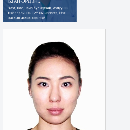
Б.ГАН-ЭРДЭНЭ
Элэг, цөс, нойр булчирхай, дэлүүний
мэс заслын эмч АУ-ны магистр, Мэс
заслын ахлах зэрэгтэй