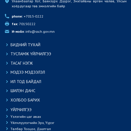
Улаанбаатар Хот, Баянзүрх Дүүрэг, Энхтайвны өргөн чөлөө, Улсын 
хоёрдугаар төв эмнэлгийн байр
phone:
 +7015-0222
fax:
 70150222
И-мэйл:
 info@ssch.gov.mn
БИДНИЙ ТУХАЙ
ТУСЛАМЖ ҮЙЛЧИЛГЭЭ
ТАСАГ НЭГЖ
МЭДЭЭ МЭДЭЭЛЭЛ
ИЛ ТОД БАЙДАЛ
ШИЛЭН ДАНС
ХОЛБОО БАРИХ
ҮЙЛЧИЛГЭЭ
Үзлэгийн цаг авах
Үйлчлүүлэгчийн Эрх, Үүрэг
Төлбөр Тооцоо, Даатгал