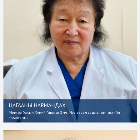
ЦАГААНЫ НАРМАНДАХ
Монгол Улсын Хүний Гавъяат Эмч, Мэс засал судлалын тасгийн
зөвлөх эмч