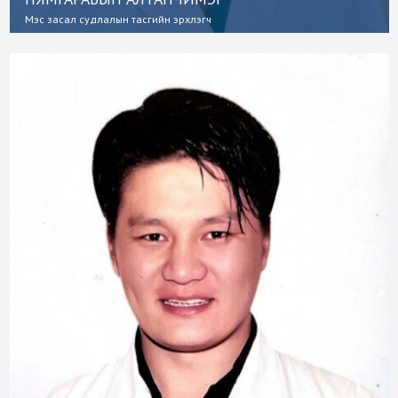
Мэс засал судлалын тасгийн эрхлэгч