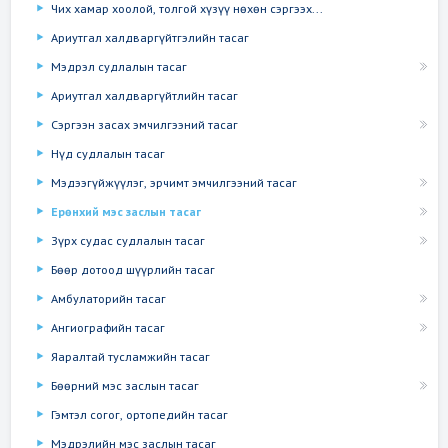
Чих хамар хоолой, толгой хүзүү нөхөн сэргээх...
Ариутгал халдваргүйтгэлийн тасаг
Мэдрэл судлалын тасаг
Ариутгал халдваргүйтлийн тасаг
Сэргээн засах эмчилгээний тасаг
Нүд судлалын тасаг
Мэдээгүйжүүлэг, эрчимт эмчилгээний тасаг
Ерөнхий мэс заслын тасаг
Зүрх судас судлалын тасаг
Бөөр дотоод шүүрлийн тасаг
Амбулаторийн тасаг
Ангиографийн тасаг
Яаралтай тусламжийн тасаг
Бөөрний мэс заслын тасаг
Гэмтэл согог, ортопедийн тасаг
Мэдрэлийн мэс заслын тасаг