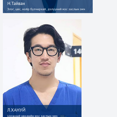
Н.Тайван
Элэг, цөс, нойр булчирхай, дэлүүний мэс заслын эмч
Л.ХАНУЙ
Цээжний хөндийн мэс заслын эмч