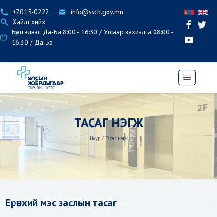
+7015-0222
info@ssch.gov.mn
Хайлт хийх
Бүртгэлээс Да-Ба 8:00 - 16:30 / Утсаар захиалга 08:00 -
16:30 / Да-Ба
ТАСАГ НЭГЖ
Нүүр
/
Тасаг нэгж
Ерөнхий мэс заслын тасаг