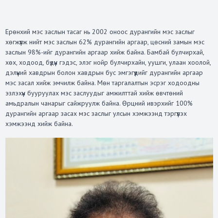
Ерөнхий мэс заслын тасаг нь 2002 оноос дурангийн мэс заслыг
хөгжүүлж нийт мэс заслын 62% дурангийн аргаар, цөсний замын мэс
заслын 98%-ийг дурангийн аргаар хийж байна. Бамбай булчирхай,
хөх, ходоод, бүдүүн гэдэс, элэг нойр булчирхайн, уушги, улаан хоолой,
дэлүүний хавдрын болон хавдрын бус эмгэгүүдийг дурангийн аргаар
мэс засал хийж эмчилж байна. Мөн таргалалтын эсрэг ходоодны
эзлэхүүн бууруулах мэс заслуудыг амжилттай хийж өвчтөний
амьдралын чанарыг сайжруулж байна. Өрцний ивэрхийг 100%
дурангийн аргаар засах мэс заслыг улсын хэмжээнд тэргүүлэх
хэмжээнд хийж байна.