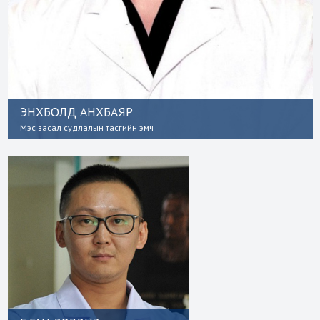
ЭНХБОЛД АНХБАЯР
Мэс засал судлалын тасгийн эмч