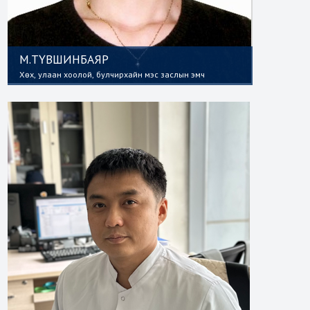
М.ТҮВШИНБАЯР
Хөх, улаан хоолой, булчирхайн мэс заслын эмч