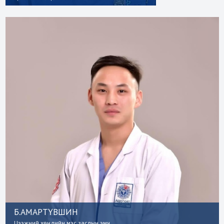
Б.АМАРТҮВШИН
Цээжний хөндийн мэс заслын эмч