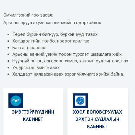
Эмчилгээний гоо засал:
Арьсны эрүүл ахуйн хэв шинжийг тодорхойлох
Төрөл бүрийн бигнүүр, бүрхэвчүүд тавих
Хөгшрөлтийн толбо, нөсөөг арилгах
Батга цэвэрлэх
Арьсны өвчний үеийн тосон түрхлэг, шавшлага хийх
Нүүрний өнгөц өргөссөн хамар, хацрын судсыг арилгах
Үү, ургацаг, мэнгэ авах
Халдварт нялаахай авах зэрэг үйлчилгээ хийж байна.
ЭМЭГТЭЙЧҮҮДИЙН
ХООЛ БОЛОВСРУУЛАХ
КАБИНЕТ
ЭРХТЭН СУДЛАЛЫН
КАБИНЕТ