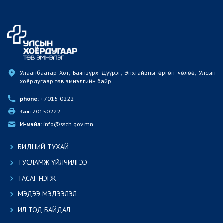
Улаанбаатар Хот, Баянзүрх Дүүрэг, Энхтайвны өргөн чөлөө, Улсын 
хоёрдугаар төв эмнэлгийн байр
phone:
 +7015-0222
fax:
 70150222
И-мэйл:
 info@ssch.gov.mn
БИДНИЙ ТУХАЙ
ТУСЛАМЖ ҮЙЛЧИЛГЭЭ
ТАСАГ НЭГЖ
МЭДЭЭ МЭДЭЭЛЭЛ
ИЛ ТОД БАЙДАЛ