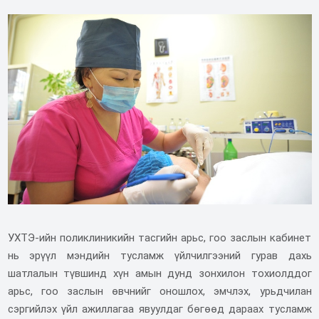
УХТЭ-ийн поликлиникийн тасгийн арьс, гоо заслын кабинет
нь эрүүл мэндийн тусламж үйлчилгээний гурав дахь
шатлалын түвшинд хүн амын дунд зонхилон тохиолддог
арьс, гоо заслын өвчнийг оношлох, эмчлэх, урьдчилан
сэргийлэх үйл ажиллагаа явуулдаг бөгөөд дараах тусламж