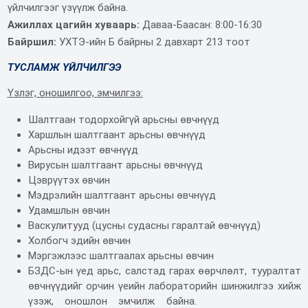
үйлчилгээг үзүүлж байна.
Ажиллах цагийн хуваарь:
Даваа-Баасан: 8:00-16:30
Байршил:
УХТЭ-ийн Б байрны 2 давхарт 213 тоот
ТУСЛАМЖ ҮЙЛЧИЛГЭЭ
Үзлэг, оношилгоо, эмчилгээ:
Шалтгаан тодорхойгүй арьсны өвчнүүд
Харшлын шалтгаант арьсны өвчнүүд
Арьсны идээт өвчнүүд
Вирусын шалтгаант арьсны өвчнүүд
Цэврүүтэх өвчин
Мэдрэлийн шалтгаант арьсны өвчнүүд
Удамшлын өвчин
Васкулитууд (цусны судасны гаралтай өвчнүүд)
Холбогч эдийн өвчин
Мэргэжлээс шалтгаалах арьсны өвчин
БЗДС-ын үед арьс, салстад гарах өөрчлөлт, тууралтат
өвчнүүдийг орчин үеийн лабораторийн шинжилгээ хийж
үзэж, оношлон эмчилж байна.