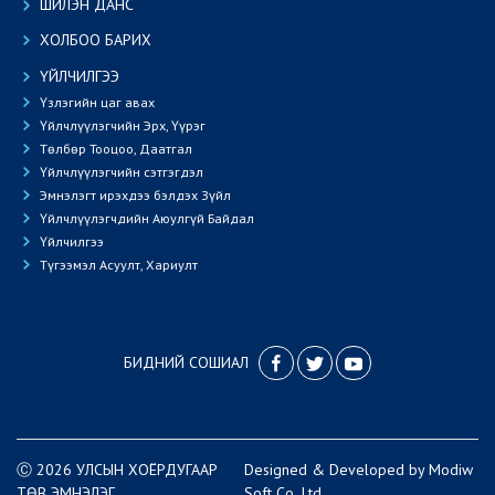
ШИЛЭН ДАНС
ХОЛБОО БАРИХ
ҮЙЛЧИЛГЭЭ
Үзлэгийн цаг авах
Үйлчлүүлэгчийн Эрх, Үүрэг
Төлбөр Тооцоо, Даатгал
Үйлчлүүлэгчийн сэтгэгдэл
Эмнэлэгт ирэхдээ бэлдэх Зүйл
Үйлчлүүлэгчдийн Аюулгүй Байдал
Үйлчилгээ
Түгээмэл Асуулт, Хариулт
БИДНИЙ СОШИАЛ
Ⓒ 2026 УЛСЫН ХОЁРДУГААР
Designed
&
Developed
by
Modiw
ТӨВ ЭМНЭЛЭГ
Soft
Co.,Ltd.