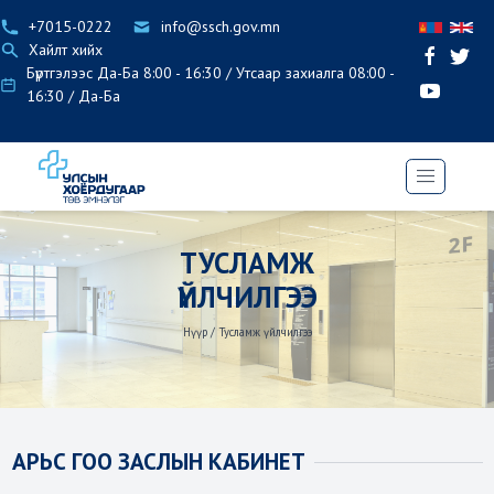
+7015-0222
info@ssch.gov.mn
Хайлт хийх
Бүртгэлээс Да-Ба 8:00 - 16:30 / Утсаар захиалга 08:00 -
16:30 / Да-Ба
ТУСЛАМЖ
ҮЙЛЧИЛГЭЭ
Нүүр
/
Тусламж үйлчилгээ
АРЬС ГОО ЗАСЛЫН КАБИНЕТ