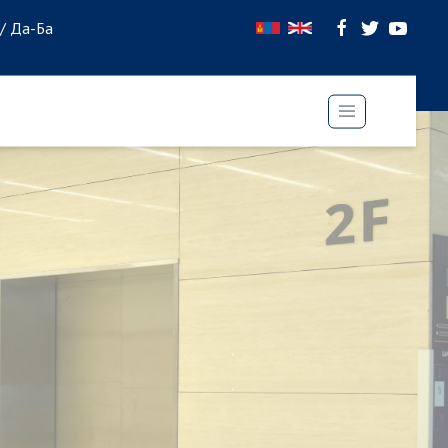
 / Да-Ба