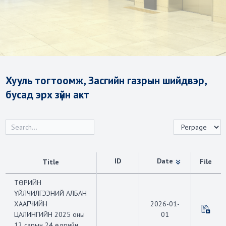
Хууль тогтоомж, Засгийн газрын шийдвэр,
бусад эрх зүйн акт
ID
Date
File
Title
ТӨРИЙН
ҮЙЛЧИЛГЭЭНИЙ АЛБАН
ХААГЧИЙН
2026-01-
ЦАЛИНГИЙН 2025 оны
01
12 сарын 24 өдрийн