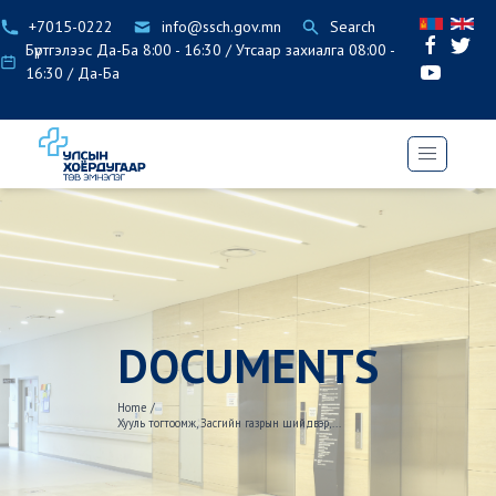
+7015-0222
info@ssch.gov.mn
Search
Бүртгэлээс Да-Ба 8:00 - 16:30 / Утсаар захиалга 08:00 -
16:30 / Да-Ба
DOCUMENTS
Home
/
Хууль тогтоомж, Засгийн газрын шийдвэр,...