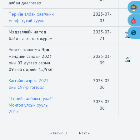
албан даалгавар
Төрийн албан хаагчийн
2023-07-
ёс зүйн тухай хууль
03
4
Мэдээллийн ил тод
2023-03-
байдлыг хангах журам
21
Чиглэл, зөвлөмж-Эрүүл
мэндийн сайдын 2023
2023-03-
оны 03 дугаар сарын
09
09-ний өдрийн 1а/986
Засгийн газрын 2022
2023-02-
оны 197-р тогтоол
06
“Төрийн албаны тухай”
2023-02-
Монгол улсын хууль
06
2017
« Previous
Next »