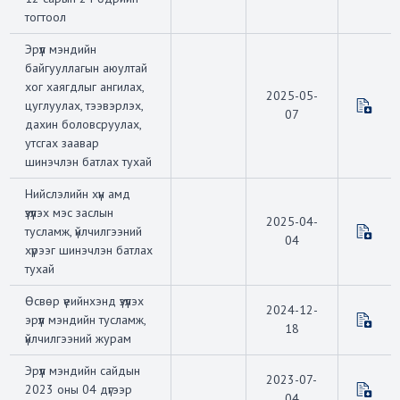
тогтоол
Эрүүл мэндийн
байгууллагын аюултай
хог хаягдлыг ангилах,
2025-05-
цуглуулах, тээвэрлэх,
07
дахин боловсруулах,
утсгах заавар
шинэчлэн батлах тухай
Нийслэлийн хүн амд
үзүүлэх мэс заслын
2025-04-
тусламж, үйлчилгээний
04
хүрээг шинэчлэн батлах
тухай
Өсвөр үеийнхэнд үзүүлэх
2024-12-
эрүүл мэндийн тусламж,
18
үйлчилгээний журам
Эрүүл мэндийн сайдын
2023-07-
2023 оны 04 дүгээр
04