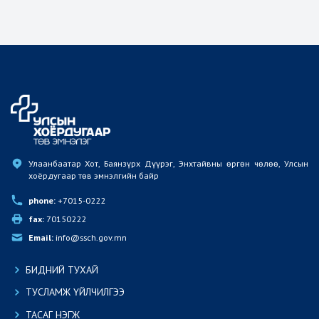
Улаанбаатар Хот, Баянзүрх Дүүрэг, Энхтайвны өргөн чөлөө, Улсын 
хоёрдугаар төв эмнэлгийн байр
phone:
 +7015-0222
fax:
 70150222
Email:
 info@ssch.gov.mn
БИДНИЙ ТУХАЙ
ТУСЛАМЖ ҮЙЛЧИЛГЭЭ
ТАСАГ НЭГЖ