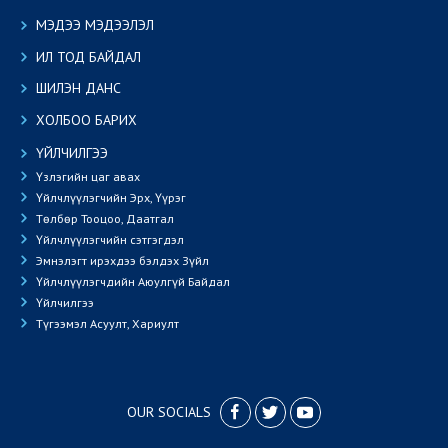
МЭДЭЭ МЭДЭЭЛЭЛ
ИЛ ТОД БАЙДАЛ
ШИЛЭН ДАНС
ХОЛБОО БАРИХ
ҮЙЛЧИЛГЭЭ
Үзлэгийн цаг авах
Үйлчлүүлэгчийн Эрх, Үүрэг
Төлбөр Тооцоо, Даатгал
Үйлчлүүлэгчийн сэтгэгдэл
Эмнэлэгт ирэхдээ бэлдэх Зүйл
Үйлчлүүлэгчдийн Аюулгүй Байдал
Үйлчилгээ
Түгээмэл Асуулт, Хариулт
OUR SOCIALS