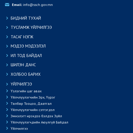
Email:
 info@ssch.gov.mn
БИДНИЙ ТУХАЙ
ТУСЛАМЖ ҮЙЛЧИЛГЭЭ
ТАСАГ НЭГЖ
МЭДЭЭ МЭДЭЭЛЭЛ
ИЛ ТОД БАЙДАЛ
ШИЛЭН ДАНС
ХОЛБОО БАРИХ
ҮЙЛЧИЛГЭЭ
Үзлэгийн цаг авах
Үйлчлүүлэгчийн Эрх, Үүрэг
Төлбөр Тооцоо, Даатгал
Үйлчлүүлэгчийн сэтгэгдэл
Эмнэлэгт ирэхдээ бэлдэх Зүйл
Үйлчлүүлэгчдийн Аюулгүй Байдал
Үйлчилгээ