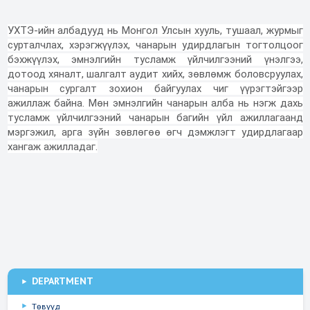
УХТЭ-ийн албадууд нь Монгол Улсын хууль, тушаал, журмыг
сурталчлах, хэрэгжүүлэх, чанарын удирдлагын тогтолцоог
бэхжүүлэх, эмнэлгийн тусламж үйлчилгээний үнэлгээ,
дотоод хяналт, шалгалт аудит хийх, зөвлөмж боловсруулах,
чанарын сургалт зохион байгуулах чиг үүрэгтэйгээр
ажиллаж байна. Мөн эмнэлгийн чанарын алба нь нэгж дахь
тусламж үйлчилгээний чанарын багийн үйл ажиллагаанд
мэргэжил, арга зүйн зөвлөгөө өгч дэмжлэгт удирдлагаар
хангаж ажилладаг.
СУРГАЛТ, ГАДААД
Эм зүйн алба
Эм зүйн хангамжийн алба
ИНЖЕНЕРИЙН
Эмнэлгийн тоног
Сувилахуйн алба
ХАРИЛЦААНЫ АЛБА
Эрүүл мэндийн тусламж,
БАЙГУУЛАМЖИЙН АЛБАНЫ
Аж ахуй үйлчилгээ албаны
Мэдээлэл технологийн алба
төхөөрөмжийн алба
үйлчилгээний чанар, аюулгүй
ТАНИЛЦУУЛГА
бүтэц
Эмнэл зүйн зохицуулалтын
Эдийн засаг, төлөвлөлтийн
Аж ахуй үйлчилгээний алба
байдлын...
Нийгмийн эрүүл мэнд,
Инженерийн байгууламжийн
алба
алба
Захиргаа, хүний нөөцийн
тандалтын алба
алба
алба
Санхүү, бүртгэлийн алба
DEPARTMENT
Төвүүд