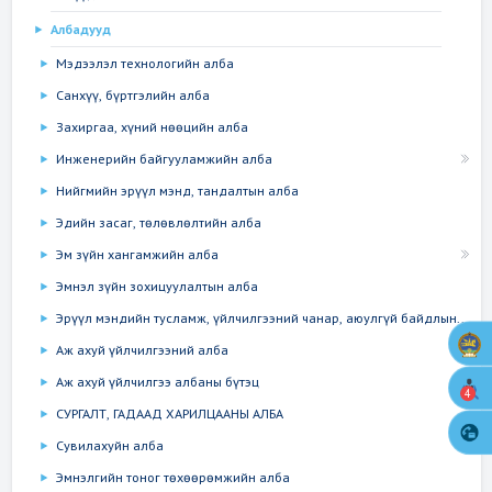
Албадууд
Мэдээлэл технологийн алба
Санхүү, бүртгэлийн алба
Захиргаа, хүний нөөцийн алба
Инженерийн байгууламжийн алба
Нийгмийн эрүүл мэнд, тандалтын алба
Эдийн засаг, төлөвлөлтийн алба
Эм зүйн хангамжийн алба
Эмнэл зүйн зохицуулалтын алба
Эрүүл мэндийн тусламж, үйлчилгээний чанар, аюулгүй байдлын...
Аж ахуй үйлчилгээний алба
Аж ахуй үйлчилгээ албаны бүтэц
4
СУРГАЛТ, ГАДААД ХАРИЛЦААНЫ АЛБА
Сувилахуйн алба
Эмнэлгийн тоног төхөөрөмжийн алба