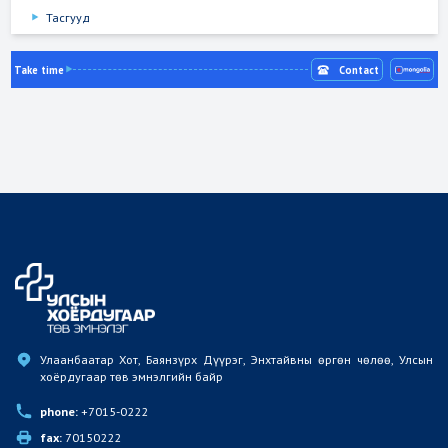
Тасгууд
Take time
Contact
Улаанбаатар Хот, Баянзүрх Дүүрэг, Энхтайвны өргөн чөлөө, Улсын 
хоёрдугаар төв эмнэлгийн байр
phone:
 +7015-0222
fax:
 70150222