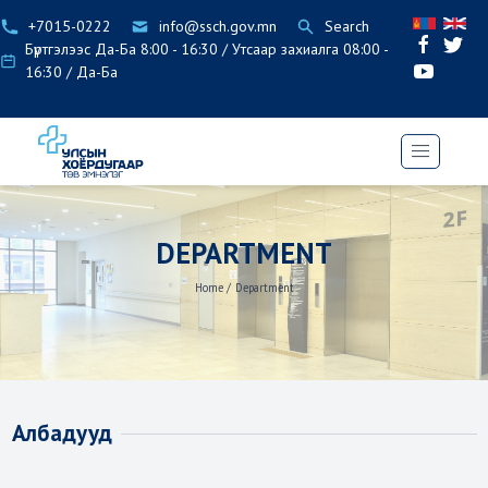
+7015-0222
info@ssch.gov.mn
Search
Бүртгэлээс Да-Ба 8:00 - 16:30 / Утсаар захиалга 08:00 -
16:30 / Да-Ба
DEPARTMENT
Home
/
Department
Албадууд