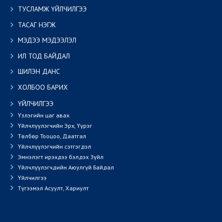
ТУСЛАМЖ ҮЙЛЧИЛГЭЭ
ТАСАГ НЭГЖ
МЭДЭЭ МЭДЭЭЛЭЛ
ИЛ ТОД БАЙДАЛ
ШИЛЭН ДАНС
ХОЛБОО БАРИХ
ҮЙЛЧИЛГЭЭ
Үзлэгийн цаг авах
Үйлчлүүлэгчийн Эрх, Үүрэг
Төлбөр Тооцоо, Даатгал
Үйлчлүүлэгчийн сэтгэгдэл
Эмнэлэгт ирэхдээ бэлдэх Зүйл
Үйлчлүүлэгчдийн Аюулгүй Байдал
Үйлчилгээ
Түгээмэл Асуулт, Хариулт