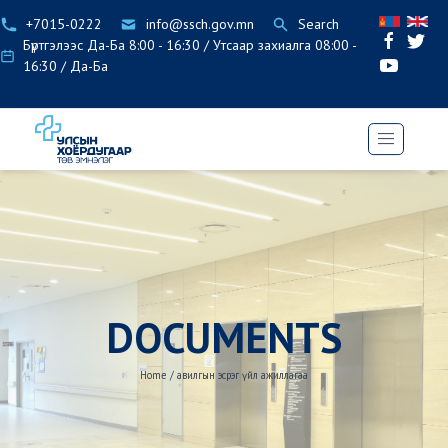
+7015-0222
info@ssch.gov.mn
Search
Бүртгэлээс Да-Ба 8:00 - 16:30 / Утсаар захиалга 08:00 -
16:30 / Да-Ба
DOCUMENTS
Home
/
авилгын эсрэг үйл ажиллагаа