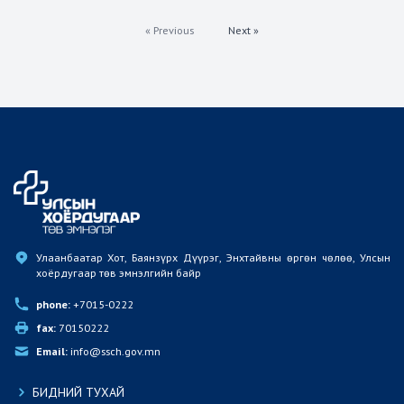
« Previous
Next »
Улаанбаатар Хот, Баянзүрх Дүүрэг, Энхтайвны өргөн чөлөө, Улсын 
хоёрдугаар төв эмнэлгийн байр
phone:
 +7015-0222
fax:
 70150222
Email:
 info@ssch.gov.mn
БИДНИЙ ТУХАЙ