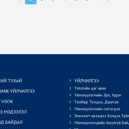
ИЙ ТУХАЙ
ҮЙЛЧИЛГЭЭ
Үзлэгийн цаг авах
АМЖ ҮЙЛЧИЛГЭЭ
Үйлчлүүлэгчийн Эрх, Үүрэг
Г НЭГЖ
Төлбөр Тооцоо, Даатгал
Үйлчлүүлэгчийн сэтгэгдэл
Э МЭДЭЭЛЭЛ
Эмнэлэгт ирэхдээ бэлдэх Зүй
ОД БАЙДАЛ
Үйлчлүүлэгчдийн Аюулгүй Бай