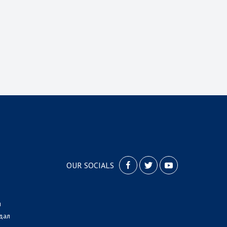
OUR SOCIALS
л
дал