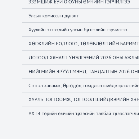
ЭЗЭМШИЖ БУЙ ОЮУНЫ ӨМЧИЙН ГЭРЧИЛГЭЭ
Улсын комиссын дүгнэлт
Хуулийн этгээдийн улсын бүртгэлийн гэрчилгээ
ХӨГЖЛИЙН БОДЛОГО, ТӨЛӨВЛӨЛТИЙН БАРИМТ 
ДОТООД ХЯНАЛТ ҮНЭЛГЭЭНИЙ 2026 ОНЫ АЖЛЫ
НИЙГМИЙН ЭРҮҮЛ МЭНД, ТАНДАЛТЫН 2026 ОН
Сэтгэл ханамж, Өргөдөл, гомдлын шийдвэрлэлтийн
ХУУЛЬ ТОГТООМЖ, ТОГТООЛ ШИЙДВЭРИЙН ХЭРЭГЖ
УХТЭ төрийн өмчийн түрээсийн талбай түрээслэгчди