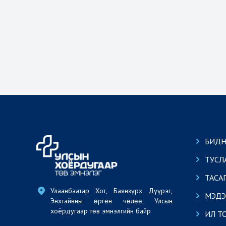
БИДН
ТУСЛ
ТАСА
Улаанбаатар Хот, Баянзүрх Дүүрэг, 
МЭДЭ
Энхтайвны өргөн чөлөө, Улсын 
хоёрдугаар төв эмнэлгийн байр
ИЛ Т