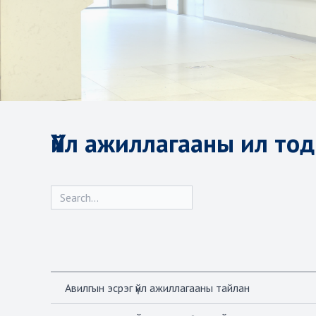
Үйл ажиллагааны ил то
Авилгын эсрэг үйл ажиллагааны тайлан