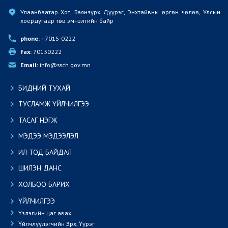
Улаанбаатар Хот, Баянзүрх Дүүрэг, Энхтайвны өргөн чөлөө, Улсын 
хоёрдугаар төв эмнэлгийн байр
phone:
 +7015-0222
fax:
 70150222
Email:
 info@ssch.gov.mn
БИДНИЙ ТУХАЙ
ТУСЛАМЖ ҮЙЛЧИЛГЭЭ
ТАСАГ НЭГЖ
МЭДЭЭ МЭДЭЭЛЭЛ
ИЛ ТОД БАЙДАЛ
ШИЛЭН ДАНС
ХОЛБОО БАРИХ
ҮЙЛЧИЛГЭЭ
Үзлэгийн цаг авах
Үйлчлүүлэгчийн Эрх, Үүрэг