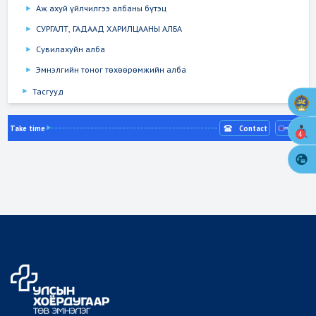
Аж ахуй үйлчилгээ албаны бүтэц
СУРГАЛТ, ГАДААД ХАРИЛЦААНЫ АЛБА
Сувилахуйн алба
Эмнэлгийн тоног төхөөрөмжийн алба
Тасгууд
Take time
Contact
4