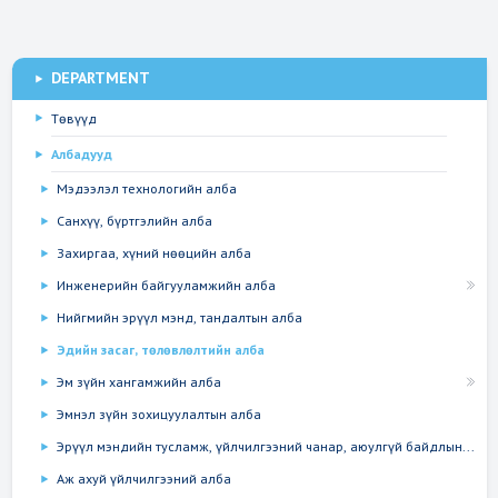
DEPARTMENT
Төвүүд
Албадууд
Мэдээлэл технологийн алба
Санхүү, бүртгэлийн алба
Захиргаа, хүний нөөцийн алба
Инженерийн байгууламжийн алба
Нийгмийн эрүүл мэнд, тандалтын алба
Эдийн засаг, төлөвлөлтийн алба
Эм зүйн хангамжийн алба
Эмнэл зүйн зохицуулалтын алба
Эрүүл мэндийн тусламж, үйлчилгээний чанар, аюулгүй байдлын...
Аж ахуй үйлчилгээний алба