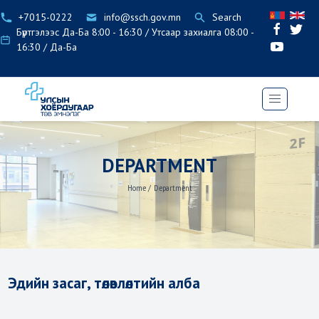
+7015-0222
info@ssch.gov.mn
Search
Бүртгэлээс Да-Ба 8:00 - 16:30 / Утсаар захиалга 08:00 -
16:30 / Да-Ба
DEPARTMENT
Home
/
Department
Эдийн засаг, төлөвлөлтийн алба