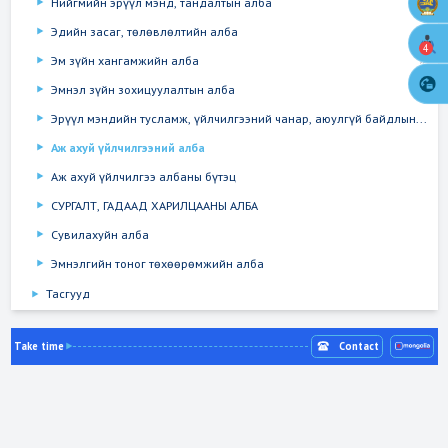
Нийгмийн эрүүл мэнд, тандалтын алба
Эдийн засаг, төлөвлөлтийн алба
4
Эм зүйн хангамжийн алба
Эмнэл зүйн зохицуулалтын алба
Эрүүл мэндийн тусламж, үйлчилгээний чанар, аюулгүй байдлын...
Аж ахуй үйлчилгээний алба
Аж ахуй үйлчилгээ албаны бүтэц
СУРГАЛТ, ГАДААД ХАРИЛЦААНЫ АЛБА
Сувилахуйн алба
Эмнэлгийн тоног төхөөрөмжийн алба
Тасгууд
Take time
Contact