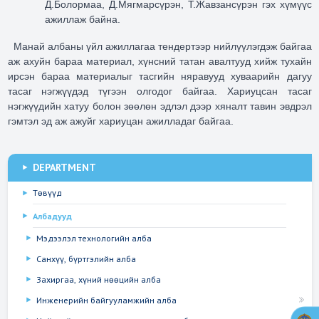
Д.Болормаа, Д.Мягмарсүрэн, Т.Жавзансүрэн гэх хүмүүс
ажиллаж байна.
Манай албаны үйл ажиллагаа тендертээр
нийлүүлэгдэж байгаа
аж ахуйн бараа материал, хүнсний татан авалтууд хийж тухайн
ирсэн бараа материалыг тасгийн няравууд хуваарийн дагуу
тасаг нэгжүүдэд түгээн олгодог байгаа. Хариуцсан тасаг
нэгжүүдийн хатуу болон зөөлөн эдлэл дээр хяналт тавин эвдрэл
гэмтэл эд аж ажуйг хариуцан ажилладаг байгаа.
DEPARTMENT
Төвүүд
Албадууд
Мэдээлэл технологийн алба
Санхүү, бүртгэлийн алба
Захиргаа, хүний нөөцийн алба
Инженерийн байгууламжийн алба