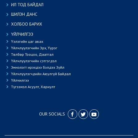
ИЛ ТОД БАЙДАЛ
ШИЛЭН ДАНС
ХОЛБОО БАРИХ
ҮЙЛЧИЛГЭЭ
Үзлэгийн цаг авах
Үйлчлүүлэгчийн Эрх, Үүрэг
Төлбөр Тооцоо, Даатгал
Үйлчлүүлэгчийн сэтгэгдэл
Эмнэлэгт ирэхдээ бэлдэх Зүйл
Үйлчлүүлэгчдийн Аюулгүй Байдал
Үйлчилгээ
Түгээмэл Асуулт, Хариулт
OUR SOCIALS