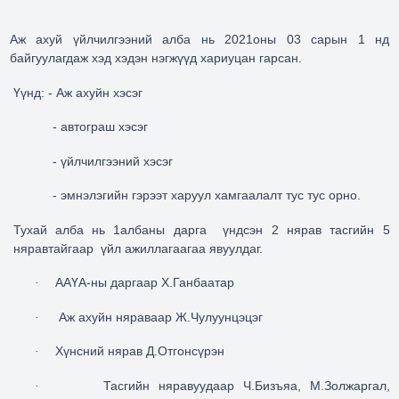
Аж ахуй үйлчилгээний алба нь 2021оны 03 сарын 1 нд
байгуулагдаж хэд хэдэн нэгжүүд хариуцан гарсан
.
Үүнд:
- Аж ахуйн хэсэг
- автограш хэсэг
- үйлчилгээний хэсэг
- эмнэлэгийн гэрээт харуул хамгаалалт тус тус орно.
Тухай алба нь 1албаны дарга
үндсэн 2 нярав тасгийн 5
няравтайгаар
үйл ажиллагаагаа явуулдаг.
ААҮА-ны даргаар Х.Ганбаатар
·
Аж ахуйн няраваар Ж.Чулуунцэцэг
·
Хүнсний нярав Д.Отгонсүрэн
·
Тасгийн няравуудаар Ч.Бизъяа, М.Золжаргал,
·