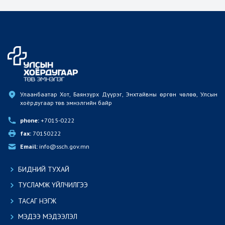
Улаанбаатар Хот, Баянзүрх Дүүрэг, Энхтайвны өргөн чөлөө, Улсын 
хоёрдугаар төв эмнэлгийн байр
phone:
 +7015-0222
fax:
 70150222
Email:
 info@ssch.gov.mn
БИДНИЙ ТУХАЙ
ТУСЛАМЖ ҮЙЛЧИЛГЭЭ
ТАСАГ НЭГЖ
МЭДЭЭ МЭДЭЭЛЭЛ