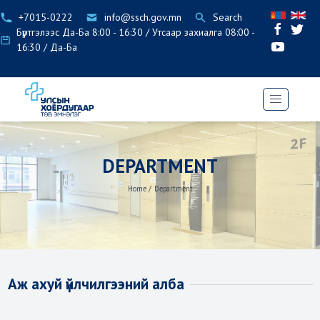
+7015-0222
info@ssch.gov.mn
Search
Бүртгэлээс Да-Ба 8:00 - 16:30 / Утсаар захиалга 08:00 -
16:30 / Да-Ба
DEPARTMENT
Home
/
Department
Аж ахуй үйлчилгээний алба