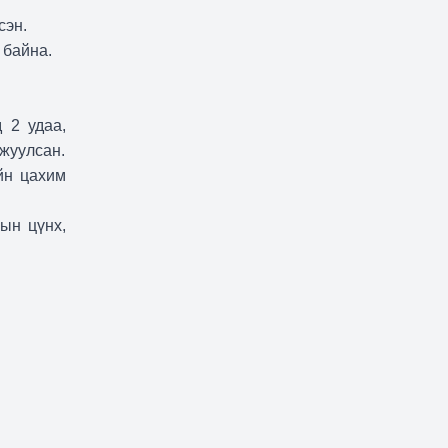
сэн.
 байна.
 2 удаа,
лжуулсан.
йн цахим
ын цүнх,