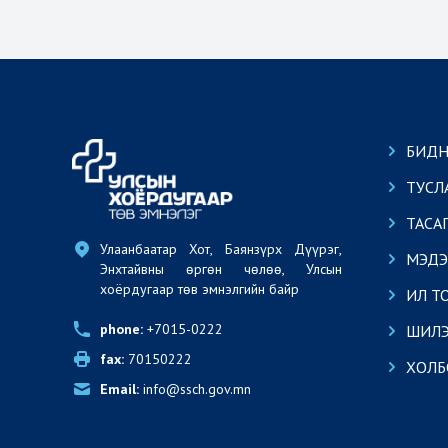
БИДН
ТУСЛ
ТАСА
Улаанбаатар Хот, Баянзүрх Дүүрэг, 
МЭДЭ
Энхтайвны өргөн чөлөө, Улсын 
хоёрдугаар төв эмнэлгийн байр
ИЛ Т
phone:
 +7015-0222
ШИЛЭ
fax:
 70150222
ХОЛБ
Email:
 info@ssch.gov.mn