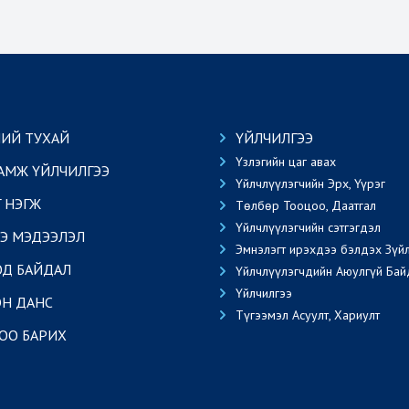
ИЙ ТУХАЙ
ҮЙЛЧИЛГЭЭ
Үзлэгийн цаг авах
АМЖ ҮЙЛЧИЛГЭЭ
Үйлчлүүлэгчийн Эрх, Үүрэг
Г НЭГЖ
Төлбөр Тооцоо, Даатгал
Үйлчлүүлэгчийн сэтгэгдэл
Э МЭДЭЭЛЭЛ
Эмнэлэгт ирэхдээ бэлдэх Зүй
ОД БАЙДАЛ
Үйлчлүүлэгчдийн Аюулгүй Бай
Үйлчилгээ
Н ДАНС
Түгээмэл Асуулт, Хариулт
ОО БАРИХ