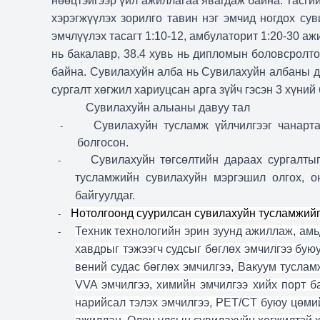
нөөцтэйгээр үйл ажиллагаа явагдаж байна. Тасги
хэрэгжүүлэх зорилго тавин нэг эмчид ногдох сув
эмчлүүлэх тасагт 1:10-12, амбулаторит 1:20-30 аж
нь бакалавр, 38.4 хувь нь дипломын боловсролтой
байна. Сувилахуйн алба нь Сувилахуйн албаны да
сургалт хөгжил хариуцсан арга зүйч гэсэн 3 хүний
Сувилахуйн алыаны давуу тал
Сувилахуйн тусламж үйлчилгээг чанарта
-
болгосон.
Сувилахуйн төгсөлтийн дараах сургалтыг
-
тусламжийн сувилахуйн мэргэшил олгох, о
байгуулдаг.
Нотолгоонд суурилсан сувилахуйн тусламжийг 
-
Техник технологийн эрин зуунд ажиллаж, ам
-
хавдрыг тэжээгч судсыг бөглөх эмчилгээ бу
вений судас бөглөх эмчилгээ,
Вакуум туслам
VVA эмчилгээ, химийн эмчилгээ хийх порт 
нарийсал тэлэх эмчилгээ, PET/CT буюу цөми