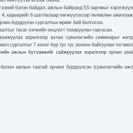
хөл нийлүүлэн алхаж байна.
гээний бэлэн байдал, ажлын байранд 5S зарчмыг хэрэгжүүл
 4, карьерийг 6 шатлалаар хөгжүүлэхээр төлөвлөн ажиллаж
орчин бүрдүүлэн сургалтын өрөөг бий болгосон.
алтыг тасаг нэгжийн онцлогт тохируулан гаргасан.
авхижуулах зорилгоор ахлах сувилагчийн семинарыг жилд
мол сургалтыг 7 хоног бүр тус тус зохион байгуулан тогтмо
гчийн ажлын бүтээмжийг сайжруулах зорилгоор
орчин үеи
болон ажлын таатай орчинг бүрдүүлсэн (сувилагчийн ажл