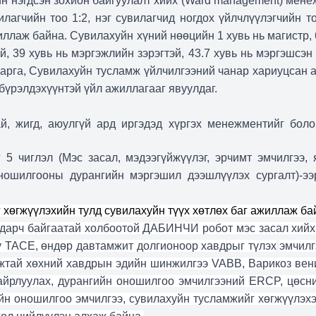
йн нэгдсэн зохион байгуулалт хийх (Ward management) мен
илагчийн тоо 1:2, нэг сувилагчид ногдох үйлчлүүлэгчийн т
иллаж байна. Сувилахуйн хүний нөөцийн 1 хувь нь магистр, 
, 39 хувь нь мэргэжлийн зэрэгтэй, 43.7 хувь нь мэргэшсэн
рга, Сувилахуйн тусламж үйлчилгээний чанар хариуцсан а
 бүрэлдэхүүнтэй үйл ажиллагааг явуулдаг.
й, жигд, аюулгүй ард иргэдэд хүргэх менежментийг боло
 5 чиглэл (Мэс засал, мэдээгүйжүүлэг, эрчимт эмчилгээ, 
ношилгооны дурангийн мэргэшил дээшлүүлэх сургалт)-ээ
хөгжүүлэхийн тулд сувилахуйн түүх хөтлөх баг ажиллаж ба
ьдарч байгаатай холбоотой ДАБИНЧИ робот мэс засал хийх
юу TACE, өндөр давтамжит долгионоор хавдрыг түлэх
эмчилг
жтай хөхний хавдрын эдийн шинжилгээ VABB, Варикоз вени
байрлуулах, дурангийн оношилгоо эмчилгээний ERCP, цөсн
йн оношилгоо эмчилгээ, сувилахуйн тусламжийг хөгжүүлэх