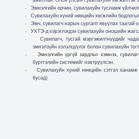
ажиллан, Олон улсын сувилахуйн хөгжилтэй 
Эмнэлгийн орчин, сувилахуйн тусламж үйлчил
-
Сувилахуйн хүний нөөцийн хөгжлийн бодлогыг
-
Эмч, сувилагч нарын сургалт явуулах таатай 
-
УХТЭ-д хэрэглэгдэх сувилахуйн оношийн жагса
-
Сувилагч, тусгай мэргэжилтнүүдийг чад
-
эмнэлзүйн хэлэлцүүлэг болон сувилахуйн тогт
Эмнэлгийн үргүй зардлыг хэмнэх, сувила
-
бүртгэлийн системийг нэвтрүүлсэн.
Сувилахуйн хүний нөөцийн сэтгэл ханамж 
-
бусад)