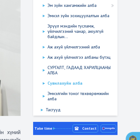
Эм зүйн хангамжийн алба
Эмнэл зүйн зохицуулалтын алба
Эрүүл мэндийн тусламж,
үйлчилгээний чанар, аюулгүй
байдлын...
Аж ахуй үйлчилгээний алба
Аж ахуй үйлчилгээ албаны бүтэц
СУРГАЛТ, ГАДААД ХАРИЛЦААНЫ
АЛБА
Сувилахуйн алба
Эмнэлгийн тоног төхөөрөмжийн
алба
Тасгууд
Take time
Contact
йн хүний