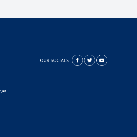
OUR SOCIALS
л
дал