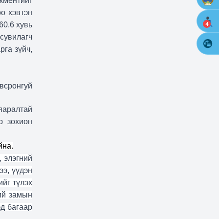
ежментийг
оо хэвтэн
4
60.6 хувь
 сувилагч
рга зүйч,
всронгуй
яаралтай
р зохион
йна.
, элэгний
ээ, үүдэн
йг түлэх
ий замын
эд багаар