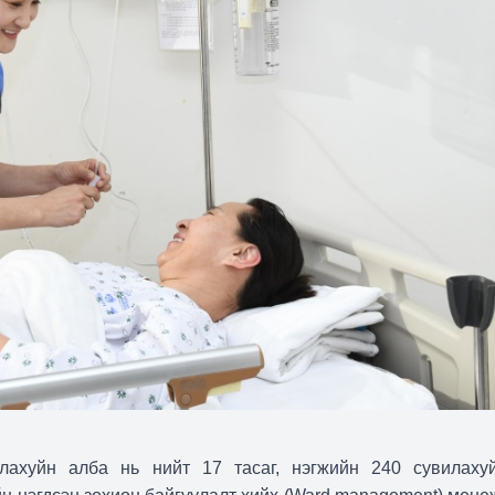
ахуйн алба нь нийт 17 тасаг, нэгжийн 240 сувилаху