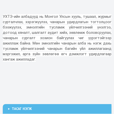
УХТЭ-ийн албадууд нь Монгол Улсын хууль, тушаал, журмыг
сурталчлах, хэрэгжүүлэх, чанарын удирдлагын тогтолцоог
бэхжүүлэх, эмнэлгийн тусламж үйлчилгээний үнэлгээ,
дотоод хяналт, шалгалт аудит хийх, зөвлөмж боловсруулах,
чанарын сургалт зохион байгуулах чиг үүрэгтэйгээр
ажиллаж байна. Мөн эмнэлгийн чанарын алба нь нэгж дахь
тусламж үйлчилгээний чанарын багийн үйл ажиллагаанд
мэргэжил, арга зүйн зөвлөгөө өгч дэмжлэгт удирдлагаар
хангаж ажилладаг.
СУРГАЛТ, ГАДААД
Эм зүйн албаны бүтэц
Эм зүйн алба
ИНЖЕНЕРИЙН
Эмнэлгийн тоног
Сувилахуйн алба
ХАРИЛЦААНЫ АЛБА
Эрүүл мэндийн тусламж,
БАЙГУУЛАМЖИЙН АЛБАНЫ
Аж ахуй үйлчилгээ албаны
Мэдээлэл технологийн алба
төхөөрөмжийн алба
үйлчилгээний чанар, аюулгүй
ТАНИЛЦУУЛГА
бүтэц
Эмнэл зүйн зохицуулалтын
Эдийн засаг, төлөвлөлтийн
Аж ахуй үйлчилгээний алба
байдлын...
Нийгмийн эрүүл мэнд,
Инженерийн байгууламжийн
алба
алба
Захиргаа, хүний нөөцийн
тандалтын алба
алба
алба
Санхүү, бүртгэлийн алба
ТАСАГ НЭГЖ