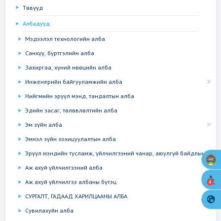
Төвүүд
Албадууд
Мэдээлэл технологийн алба
Санхүү, бүртгэлийн алба
Захиргаа, хүний нөөцийн алба
Инженерийн байгууламжийн алба
Нийгмийн эрүүл мэнд, тандалтын алба
Эдийн засаг, төлөвлөлтийн алба
Эм зүйн алба
Эмнэл зүйн зохицуулалтын алба
Эрүүл мэндийн тусламж, үйлчилгээний чанар, аюулгүй байдлын...
Аж ахуй үйлчилгээний алба
Аж ахуй үйлчилгээ албаны бүтэц
4
СУРГАЛТ, ГАДААД ХАРИЛЦААНЫ АЛБА
Сувилахуйн алба