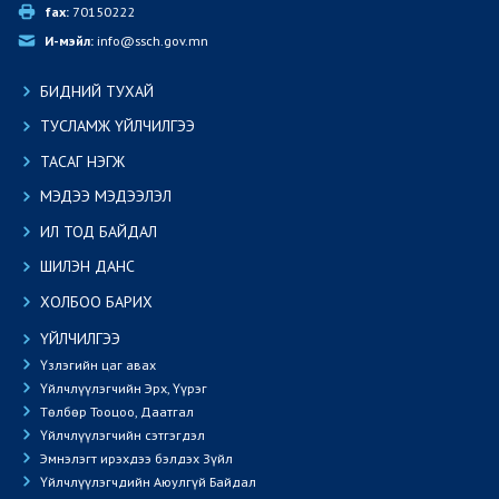
fax:
 70150222
И-мэйл:
 info@ssch.gov.mn
БИДНИЙ ТУХАЙ
ТУСЛАМЖ ҮЙЛЧИЛГЭЭ
ТАСАГ НЭГЖ
МЭДЭЭ МЭДЭЭЛЭЛ
ИЛ ТОД БАЙДАЛ
ШИЛЭН ДАНС
ХОЛБОО БАРИХ
ҮЙЛЧИЛГЭЭ
Үзлэгийн цаг авах
Үйлчлүүлэгчийн Эрх, Үүрэг
Төлбөр Тооцоо, Даатгал
Үйлчлүүлэгчийн сэтгэгдэл
Эмнэлэгт ирэхдээ бэлдэх Зүйл
Үйлчлүүлэгчдийн Аюулгүй Байдал