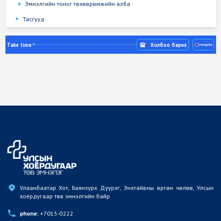
Эмнэлгийн тоног төхөөрөмжийн алба
Тасгууд
Take time
Холбоо барих
Улаанбаатар Хот, Баянзүрх Дүүрэг, Энхтайвны өргөн чөлөө, Улсын 
хоёрдугаар төв эмнэлгийн байр
phone:
 +7015-0222