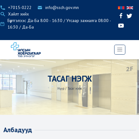
+7015-0222
info@ssch.gov.mn
Хайлт хийх
Бүртгэлээс Да-Ба 8:00 - 16:30 / Утсаар захиалга 08:00 -
16:30 / Да-Ба
ТАСАГ НЭГЖ
Нүүр
/
Тасаг нэгж
Албадууд