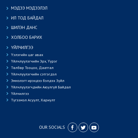
МЭДЭЭ МЭДЭЭЛЭЛ
ИЛ ТОД БАЙДАЛ
ШИЛЭН ДАНС
ХОЛБОО БАРИХ
ҮЙЛЧИЛГЭЭ
Үзлэгийн цаг авах
Үйлчлүүлэгчийн Эрх, Үүрэг
Төлбөр Тооцоо, Даатгал
Үйлчлүүлэгчийн сэтгэгдэл
Эмнэлэгт ирэхдээ бэлдэх Зүйл
Үйлчлүүлэгчдийн Аюулгүй Байдал
Үйлчилгээ
Түгээмэл Асуулт, Хариулт
OUR SOCIALS