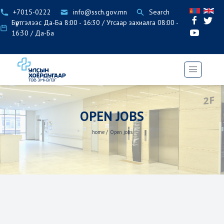
+7015-0222
info@ssch.gov.mn
Search
Бүртгэлээс Да-Ба 8:00 - 16:30 / Утсаар захиалга 08:00 -
16:30 / Да-Ба
OPEN JOBS
home
/
Open jobs