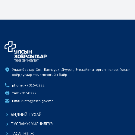
Улаанбаатар Хот, Баянзүрх Дүүрэг, Энхтайвны өргөн чөлөө, Улсын 
хоёрдугаар төв эмнэлгийн байр
phone:
 +7015-0222
fax:
 70150222
Email:
 info@ssch.gov.mn
БИДНИЙ ТУХАЙ
ТУСЛАМЖ ҮЙЛЧИЛГЭЭ
ТАСАГ НЭГЖ