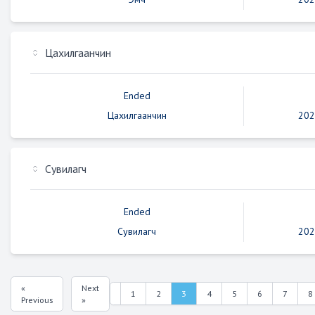
Цахилгаанчин
Ended
Цахилгаанчин
202
Сувилагч
Ended
Сувилагч
202
«
Next
3
1
2
4
5
6
7
8
Previous
»