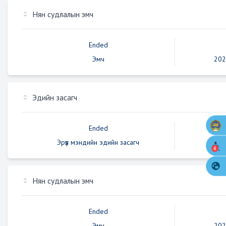
Нян судлалын эмч
Ended
Эмч
202
Эдийн засагч
Ended
Эрүүл мэндийн эдийн засагч
202
4
Нян судлалын эмч
Ended
Эмч
202