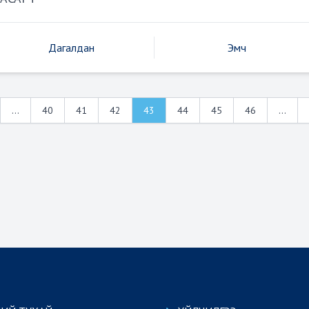
Дагалдан
Эмч
...
40
41
42
43
44
45
46
...