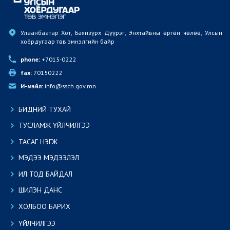
Улаанбаатар Хот, Баянзүрх Дүүрэг, Энхтайвны өргөн чөлөө, Улсын 
хоёрдугаар төв эмнэлгийн байр
phone:
 +7015-0222
fax:
 70150222
И-мэйл:
 info@ssch.gov.mn
БИДНИЙ ТУХАЙ
ТУСЛАМЖ ҮЙЛЧИЛГЭЭ
ТАСАГ НЭГЖ
МЭДЭЭ МЭДЭЭЛЭЛ
ИЛ ТОД БАЙДАЛ
ШИЛЭН ДАНС
ХОЛБОО БАРИХ
ҮЙЛЧИЛГЭЭ