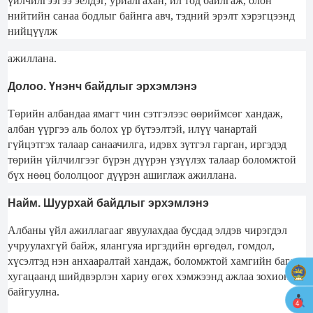
үйлчилгээгээ эелдэг, уриалгахан, ил тод байлгаж, олон
нийтийн санаа бодлыг байнга авч, тэдний эрэлт хэрэгцээнд
нийцүүлж
ажиллана.
Долоо. Үнэнч байдлыг эрхэмлэнэ
Төрийн албандаа ямагт чин сэтгэлээс өөриймсөг хандаж,
албан үүргээ аль болох үр бүтээлтэй, илүү чанартай
гүйцэтгэх талаар санаачилга, идэвх зүтгэл гарган, иргэдэд
төрийн үйлчилгээг бүрэн дүүрэн үзүүлэх талаар боломжтой
бүх нөөц бололцоог дүүрэн ашиглаж ажиллана.
Найм. Шуурхай байдлыг эрхэмлэнэ
Албаны үйл ажиллагааг явуулахдаа бусдад элдэв чирэгдэл
учруулахгүй байж, ялангуяа иргэдийн өргөдөл, гомдол,
хүсэлтэд нэн анхааралтай хандаж, боломжтой хамгийн бага
хугацаанд шийдвэрлэн хариу өгөх хэмжээнд ажлаа зохион
байгуулна.
4