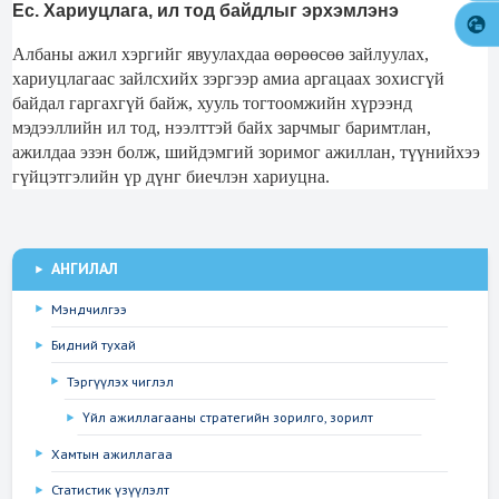
Ес. Хариуцлага, ил тод байдлыг эрхэмлэнэ
Албаны ажил хэргийг явуулахдаа өөрөөсөө зайлуулах,
хариуцлагаас зайлсхийх зэргээр амиа аргацаах зохисгүй
байдал гаргахгүй байж, хууль тогтоомжийн хүрээнд
мэдээллийн ил тод, нээлттэй байх зарчмыг баримтлан,
ажилдаа эзэн болж, шийдэмгий зоримог ажиллан, түүнийхээ
гүйцэтгэлийн үр дүнг биечлэн хариуцна.
АНГИЛАЛ
Мэндчилгээ
Бидний тухай
Тэргүүлэх чиглэл
Үйл ажиллагааны стратегийн зорилго, зорилт
Хамтын ажиллагаа
Статистик үзүүлэлт