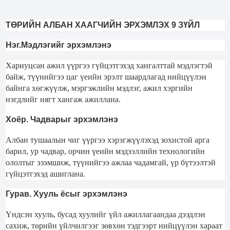
ТӨРИЙН АЛБАН ХААГЧИЙН ЭРХЭМЛЭХ
9
ЗҮЙЛ
Нэг.Мэдлэгийг эрхэмлэнэ
Хариуцсан ажил үүргээ гүйцэтгэхэд хангалттай мэдлэгтэй
байж, түүнийгээ цаг үеийн эрэлт шаардлагад нийцүүлэн
байнга хөгжүүлж, мэргэжлийн мэдлэг, ажил хэргийн
нэгдлийг нягт хангаж ажиллана.
Хоёр. Чадварыг эрхэмлэнэ
Албан тушаалын чиг үүргээ хэрэгжүүлэхэд зохистой арга
барил, ур чадвар, орчин үеийн мэдээллийн технологийн
ололтыг эзэмшиж, түүнийгээ ажлаа чадамгай, үр бүтээлтэй
гүйцэтгэхэд ашиглана.
Гурав. Хууль ёсыг эрхэмлэнэ
Үндсэн хууль, бусад хуулийг үйл ажиллагаандаа дээдлэн
сахиж, төрийн үйлчилгээг зөвхөн тэдгээрт нийцүүлэн хараат