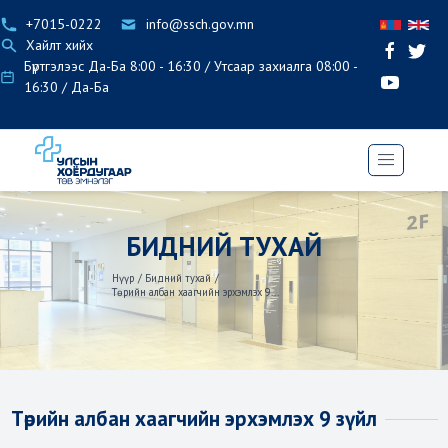
+7015-0222
info@ssch.gov.mn
Хайлт хийх
Бүртгэлээс Да-Ба 8:00 - 16:30 / Утсаар захиалга 08:00 -
16:30 / Да-Ба
БИДНИЙ ТУХАЙ
Нүүр
/
Бидний тухай
/
Төрийн албан хаагчийн эрхэмлэх 9...
Төрийн албан хаагчийн эрхэмлэх 9 зүйл