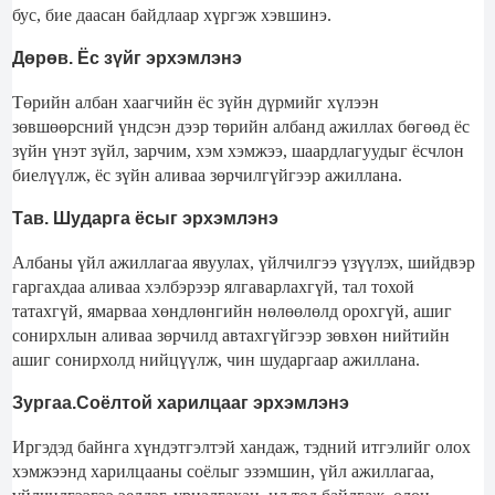
бус, бие даасан байдлаар хүргэж хэвшинэ.
Дөрөв. Ёс зүйг эрхэмлэнэ
Төрийн албан хаагчийн ёс зүйн дүрмийг хүлээн
зөвшөөрсний үндсэн дээр төрийн албанд ажиллах бөгөөд ёс
зүйн үнэт зүйл, зарчим, хэм хэмжээ, шаардлагуудыг ёсчлон
биелүүлж, ёс зүйн аливаа зөрчилгүйгээр ажиллана.
Тав. Шударга ёсыг эрхэмлэнэ
Албаны үйл ажиллагаа явуулах, үйлчилгээ үзүүлэх, шийдвэр
гаргахдаа аливаа хэлбэрээр ялгаварлахгүй, тал тохой
татахгүй, ямарваа хөндлөнгийн нөлөөлөлд орохгүй, ашиг
сонирхлын аливаа зөрчилд автахгүйгээр зөвхөн нийтийн
ашиг сонирхолд нийцүүлж, чин шударгаар ажиллана.
Зургаа.Соёлтой харилцааг эрхэмлэнэ
Иргэдэд байнга хүндэтгэлтэй хандаж, тэдний итгэлийг олох
хэмжээнд харилцааны соёлыг эзэмшин, үйл ажиллагаа,