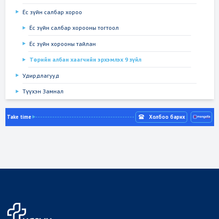
Ёс зүйн салбар хороо
Ёс зүйн салбар хорооны тогтоол
Ёс зүйн хорооны тайлан
Төрийн албан хаагчийн эрхэмлэх 9 зүйл
Удирдлагууд
Түүхэн Замнал
Take time
Холбоо барих