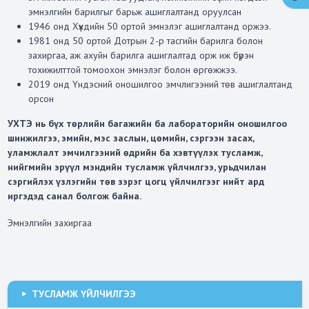
эмнэлгийн барилгыг барьж ашиглалтанд оруулсан
1946 онд Хүүхдийн 50 ортой эмнэлэг ашиглалтанд оржээ.
1981 онд 50 ортой Дотрын 2-р тасгийн барилга болон
захиргаа, аж ахуйн барилга ашиглалтад орж иж бүрэн
тохижилттой томоохон эмнэлэг болон өргөжжээ.
2019 онд Үндэсний оношилгоо эмчлигээний төв ашиглалтанд
орсон
УХТЭ нь бүх төрлийн багажийн ба лабораторийн оношилгоо
шинжилгээ, эмийн, мэс заслын, цөмийн, сэргээн засах,
уламжлалт эмчилгээний өдрийн ба хэвтүүлэх тусламж,
нийгмийн эрүүл мэндийн тусламж үйлчилгээ, урьдчилан
сэргийлэх үзлэгийн төв зэрэг цогц үйлчилгээг нийт ард
иргэдэд санал болгож байна.
Эмнэлгийн захиргаа
ТУСЛАМЖ ҮЙЛЧИЛГЭЭ