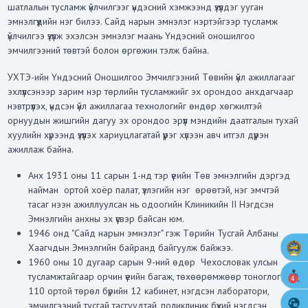
шатлалын тусламж үйлчилгээг үндэсний хэмжээнд үзүүлдэг ууган
эмнэлгүүдийн нэг билээ. Сайд нарын эмнэлэг нэртэйгээр тусламж
үйлчилгээ үзүүлж эхэлсэн эмнэлэг маань Үндэсний оношилгоо
эмчилгээний төвтэй болон өргөжин тэлж байна.
УХТЭ-ийн Үндэсний Оношилгоо Эмчилгээний Төвийн үйл ажиллагааг
эхлүүлсэнээр зарим нэр төрлийн тусламжийг эх орондоо анхдагчаар
нэвтрүүлэх, үндсэн үйл ажиллагаа технологийг өндөр хөгжилтэй
орнуудын жишгийн дагуу эх орондоо эрүүл мэндийн даатгалын тухай
хуулийн хүрээнд үзүүлэх хариуцлагатай үүрэг хүлээн авч итгэл дүүрэн
ажиллаж байна.
Анх 1931 оны 11 сарын 1-нд тэр үеийн Төв эмнэлгийн дэргэд
найман ортой хоёр палат, үзлэгийн нэг өрөөтэй, нэг эмчтэй
тасаг нээн ажиллуулсан нь одоогийн Клиникийн II Нэгдсэн
Эмнэлгийн анхны эх үүсвэр байсан юм.
1946 онд "Сайд нарын эмнэлэг" гэж Төрийн Тусгай Албаны
Хаагчдын Эмнэлгийн байранд байгуулж байжээ.
1960 оны 10 дугаар сарын 9-ний өдөр Чехословак улсын
тусламжтайгаар орчин үеийн багаж, төхөөрөмжөөр тоноглогдсон
4
110 ортой төрөл бүрийн 12 кабинет, нэгдсэн лаборатори,
эмчилгээний тусгай тасгуудтай, поликлиник бүхий нэгдсэн