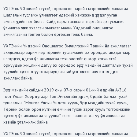
УХТЭ нь 90 жилийн түүхтэй, төрөлжсөн нарийн мэргэжлийн лавлагаа
шатлалын тусламж үйлчилгээг үндэсний хэмжээнд үзүүлдэг ууган
эмнэлгүүдийн нэг билээ. Сайд нарын эмнэлэг нэртэйгээр тусламж
үйлчилгээ үзүүлж эхэлсэн эмнэлэг маань Үндэсний оношилгоо
эмчилгээний төвтэй болон өргөжин тэлж байна.
УХТЭ-ийн Үндэсний Оношилгоо Эмчилгээний Төвийн үйл ажиллагааг
эхлүүлсэнээр зарим нэр төрлийн тусламжийг эх орондоо анхдагчаар
нэвтрүүлэх, үндсэн үйл ажиллагаа технологийг өндөр хөгжилтэй
орнуудын жишгийн дагуу эх орондоо эрүүл мэндийн даатгалын тухай
хуулийн хүрээнд үзүүлэх хариуцлагатай үүрэг хүлээн авч итгэл дүүрэн
ажиллаж байна.
Эрүүл мэндийн сайдын 2019 оны 07-р сарын 01-ний өдрийн А/316
тоот Улсын Хоёрдугаар Төв Эмнэлгийн дүрэм, бүтцийг батлах тухай
тушаалын “Монгол Улсын Үндсэн хууль, Эрүүл мэндийн тухай хууль,
Төрийн болон орон нутгийн өмчийн тухай зэрэг хууль тогтоомжийн
хүрээнд үйл ажиллагаа явуулна” гэсэн заалтын дагуу үйл ажиллагаа
хэвийн үргэлжилж байна.
УХТЭ нь 90 жилийн түүхтэй, төрөлжсөн нарийн мэргэжлийн лавлагаа