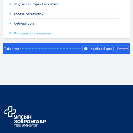
Урьдчилан сэргийлэх үзлэг
Хэвтэн эмчлүүлэх
Амбулатори
Оношилгоо шинжилгээ
Take time
Холбоо барих