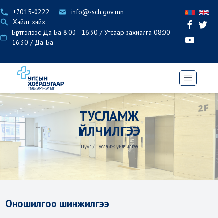
+7015-0222
info@ssch.gov.mn
Хайлт хийх
Бүртгэлээс Да-Ба 8:00 - 16:30 / Утсаар захиалга 08:00 -
16:30 / Да-Ба
ТУСЛАМЖ
ҮЙЛЧИЛГЭЭ
Нүүр
/
Тусламж үйлчилгээ
Оношилгоо шинжилгээ