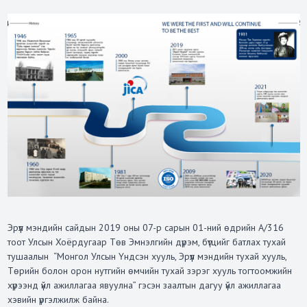
Эрүүл мэндийн сайдын 2019 оны 07-р сарын 01-ний өдрийн А/316
тоот Улсын Хоёрдугаар Төв Эмнэлгийн дүрэм, бүтцийг батлах тухай
тушаалын “Монгол Улсын Үндсэн хууль, Эрүүл мэндийн тухай хууль,
Төрийн болон орон нутгийн өмчийн тухай зэрэг хууль тогтоомжийн
хүрээнд үйл ажиллагаа явуулна” гэсэн заалтын дагуу үйл ажиллагаа
хэвийн үргэлжилж байна.