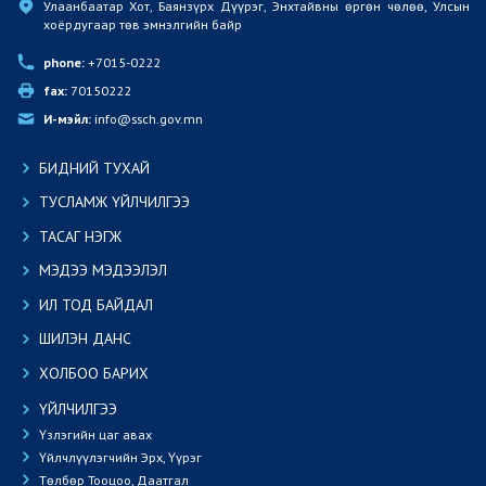
Улаанбаатар Хот, Баянзүрх Дүүрэг, Энхтайвны өргөн чөлөө, Улсын 
хоёрдугаар төв эмнэлгийн байр
phone:
 +7015-0222
fax:
 70150222
И-мэйл:
 info@ssch.gov.mn
БИДНИЙ ТУХАЙ
ТУСЛАМЖ ҮЙЛЧИЛГЭЭ
ТАСАГ НЭГЖ
МЭДЭЭ МЭДЭЭЛЭЛ
ИЛ ТОД БАЙДАЛ
ШИЛЭН ДАНС
ХОЛБОО БАРИХ
ҮЙЛЧИЛГЭЭ
Үзлэгийн цаг авах
Үйлчлүүлэгчийн Эрх, Үүрэг
Төлбөр Тооцоо, Даатгал