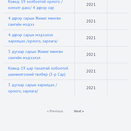
Ковид-19 холбоотой орлого /
2021
нэмэлт данс/ 4 дүгээр сар
4 дүгээр сарын Жижиг мөнгөн
2021
сангийн мэдээ
4 дүгээр сарын мэдээлэл
2021
харилцах /орлого, зарлага/
3 дугаар сарын Жижиг мөнгөн
2021
сангийн мэдээлэл
Ковид-19 цар тахалтай хобоотой
2021
шинжилгээний төлбөр (3-р Сар)
3 дугаар сарын харилцах /
2021
орлого, зарлага/
« Previous
Next »