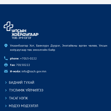
Улаанбаатар Хот, Баянзүрх Дүүрэг, Энхтайвны өргөн чөлөө, Улсын 
хоёрдугаар төв эмнэлгийн байр
phone:
 +7015-0222
fax:
 70150222
И-мэйл:
 info@ssch.gov.mn
БИДНИЙ ТУХАЙ
ТУСЛАМЖ ҮЙЛЧИЛГЭЭ
ТАСАГ НЭГЖ
МЭДЭЭ МЭДЭЭЛЭЛ