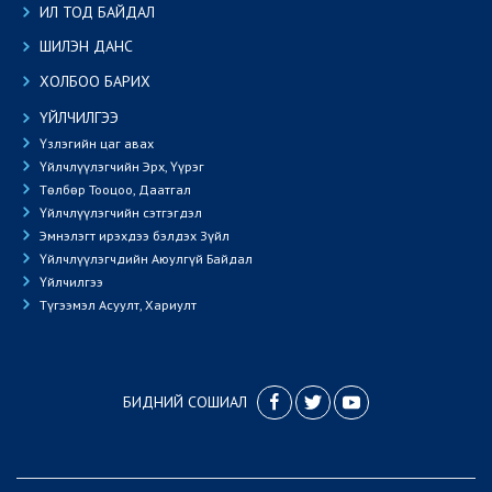
ИЛ ТОД БАЙДАЛ
ШИЛЭН ДАНС
ХОЛБОО БАРИХ
ҮЙЛЧИЛГЭЭ
Үзлэгийн цаг авах
Үйлчлүүлэгчийн Эрх, Үүрэг
Төлбөр Тооцоо, Даатгал
Үйлчлүүлэгчийн сэтгэгдэл
Эмнэлэгт ирэхдээ бэлдэх Зүйл
Үйлчлүүлэгчдийн Аюулгүй Байдал
Үйлчилгээ
Түгээмэл Асуулт, Хариулт
БИДНИЙ СОШИАЛ