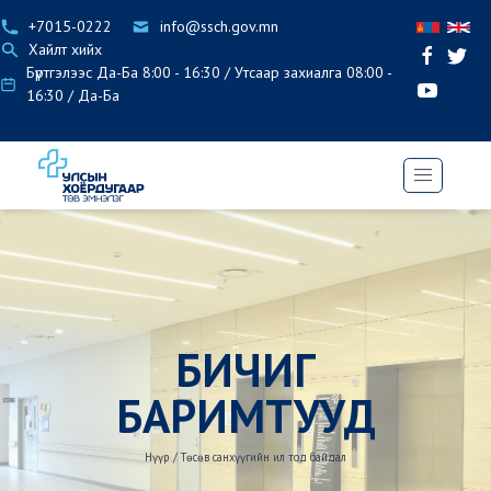
+7015-0222
info@ssch.gov.mn
Хайлт хийх
Бүртгэлээс Да-Ба 8:00 - 16:30 / Утсаар захиалга 08:00 -
16:30 / Да-Ба
БИЧИГ
БАРИМТУУД
Нүүр
/
Төсөв санхүүгийн ил тод байдал