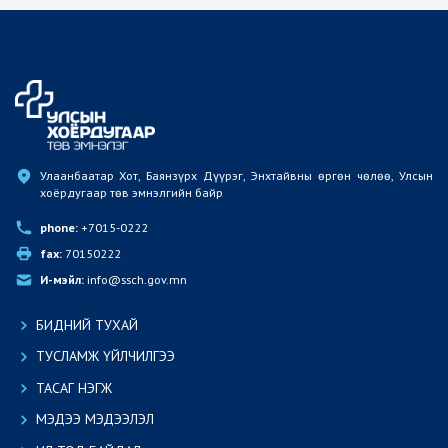
Улаанбаатар Хот, Баянзүрх Дүүрэг, Энхтайвны өргөн чөлөө, Улсын 
хоёрдугаар төв эмнэлгийн байр
phone:
 +7015-0222
fax:
 70150222
И-мэйл:
 info@ssch.gov.mn
БИДНИЙ ТУХАЙ
ТУСЛАМЖ ҮЙЛЧИЛГЭЭ
ТАСАГ НЭГЖ
МЭДЭЭ МЭДЭЭЛЭЛ