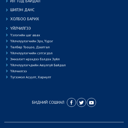
ИЛ ТОД БАЙДАЛ
ШИЛЭН ДАНС
ХОЛБОО БАРИХ
ҮЙЛЧИЛГЭЭ
Үзлэгийн цаг авах
Үйлчлүүлэгчийн Эрх, Үүрэг
Төлбөр Тооцоо, Даатгал
Үйлчлүүлэгчийн сэтгэгдэл
Эмнэлэгт ирэхдээ бэлдэх Зүйл
Үйлчлүүлэгчдийн Аюулгүй Байдал
Үйлчилгээ
Түгээмэл Асуулт, Хариулт
БИДНИЙ СОШИАЛ