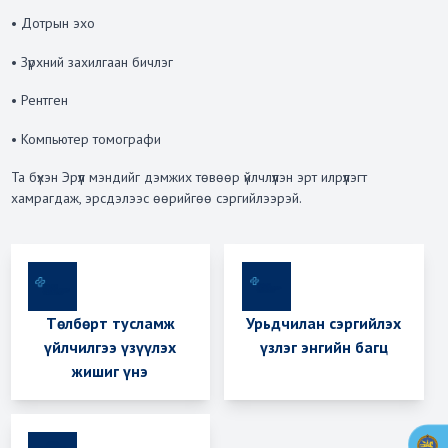
• Дотрын эхо
• Зүрхний захилгаан бичлэг
• Рентген
• Компьютер томографи
Та бүхэн Эрүүл мэндийг дэмжих төвөөр үйлчлүүлэн эрт илрүүлэгт
хамрагдаж, эрсдэлээс өөрийгөө сэргийлээрэй.
Төлбөрт тусламж
Урьдчилан сэргийлэх
үйлчилгээ үзүүлэх
үзлэг энгийн багц
жишиг үнэ