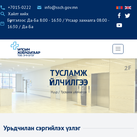
+7015-0222
info@ssch.gov.mn
Хайлт хийх
Бүртгэлээс Да-Ба 8:00 - 16:30 / Утсаар захиалга 08:00 -
16:30 / Да-Ба
ТУСЛАМЖ
ҮЙЛЧИЛГЭЭ
Нүүр
/
Тусламж үйлчилгээ
Урьдчилан сэргийлэх үзлэг