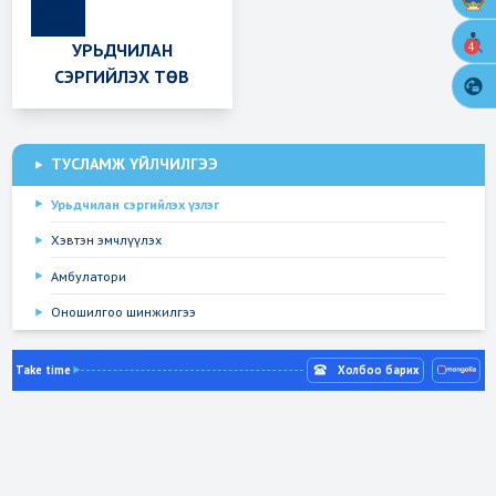
УРЬДЧИЛАН
4
СЭРГИЙЛЭХ ТӨВ
ТУСЛАМЖ ҮЙЛЧИЛГЭЭ
Урьдчилан сэргийлэх үзлэг
Хэвтэн эмчлүүлэх
Амбулатори
Оношилгоо шинжилгээ
Take time
Холбоо барих