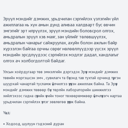
Эрүүл мэндийг дэмжих, урьдчилан сэргийлэх үзлэгийн үйл
ажиллагаа нь хүн амын дунд аливаа халдварт бус өвчин
эмгэгийг эрт илрүүлэх, эрүүл мэндийн боловсрол олгох,
амьдралын эрүүл хэв маяг, зан үйлийг төлөвшүүлэх,
амьдралын чанарыг сайжруулах, ахуйн болон ажлын байр
хүрээлэн байгаа орчны сөрөг нөлөөллүүдээр үүсэх эрүүл
мэндийн эрсдлүүдээс сэргийлэх мэдлэг дадал, хандлагыг
олгох ач холбогдолтой байдаг.
Улсын хоёрдугаар төв эмнэлгийн дэргэдэх Эрүүл мэндийг дэмжих
төвийн мэргэшсэн эмч , сувилагч та бүхэнд тав тухтай орчинд түргэн
шуурхай чанартай тусламж үйлчилгээ үзүүлэн ажиллаж байна. Та Эрүүл
мэндийг дэмжих төвөөр бүх төрлйн лабораторийн шинжилгээ
хийлгэхээс гадна сүүлийн үеийн тоног төхөөрөмжөөр үйлчлүүлэгч нартаа
урьдчилан сэргийлэх үзлэг зөвлөгөө үзүүлж байна.
Үүнд:
• Ходоод, шулуун гэдэсний дуран