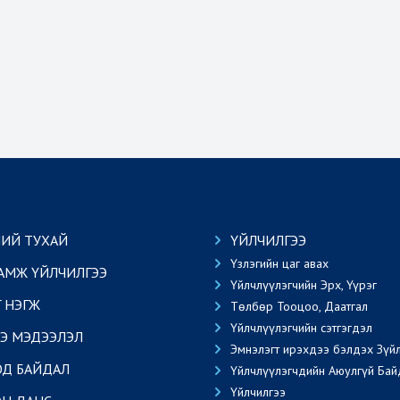
ИЙ ТУХАЙ
ҮЙЛЧИЛГЭЭ
Үзлэгийн цаг авах
АМЖ ҮЙЛЧИЛГЭЭ
Үйлчлүүлэгчийн Эрх, Үүрэг
Г НЭГЖ
Төлбөр Тооцоо, Даатгал
Үйлчлүүлэгчийн сэтгэгдэл
Э МЭДЭЭЛЭЛ
Эмнэлэгт ирэхдээ бэлдэх Зүй
ОД БАЙДАЛ
Үйлчлүүлэгчдийн Аюулгүй Бай
Үйлчилгээ