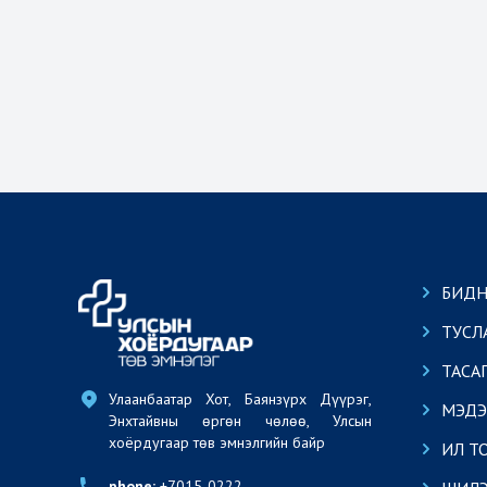
БИДН
ТУСЛ
ТАСА
Улаанбаатар Хот, Баянзүрх Дүүрэг, 
МЭДЭ
Энхтайвны өргөн чөлөө, Улсын 
хоёрдугаар төв эмнэлгийн байр
ИЛ Т
phone:
 +7015-0222