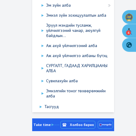
Эм зүйн алба
Эмнэл зүйн зохицуулалтын алба
Эрүүл мэндийн тусламж,
үйлчилгээний чанар, аюулгүй
4
байдлын...
Аж ахуй үйлчилгээний алба
Аж ахуй үйлчилгээ албаны бүтэц
СУРГАЛТ, ГАДААД ХАРИЛЦААНЫ
АЛБА
Сувилахуйн алба
Эмнэлгийн тоног төхөөрөмжийн
алба
Тасгууд
Take time
Холбоо барих