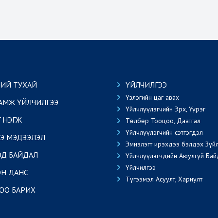
ИЙ ТУХАЙ
ҮЙЛЧИЛГЭЭ
Үзлэгийн цаг авах
АМЖ ҮЙЛЧИЛГЭЭ
Үйлчлүүлэгчийн Эрх, Үүрэг
Г НЭГЖ
Төлбөр Тооцоо, Даатгал
Үйлчлүүлэгчийн сэтгэгдэл
Э МЭДЭЭЛЭЛ
Эмнэлэгт ирэхдээ бэлдэх Зүй
ОД БАЙДАЛ
Үйлчлүүлэгчдийн Аюулгүй Бай
Үйлчилгээ
Н ДАНС
Түгээмэл Асуулт, Хариулт
ОО БАРИХ