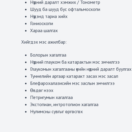
Нүдний даралт хэмжих / Тонометр
Шууд ба шууд бус офтальмоскопи
Нүдэнд тариа хийх
Гониоскопи
Хараа шалгах
Хийгдэх мэс ажилбар:
Болорын хагалгаа
Нүдний глауком ба катарактын мэс эмчилгээ
Глаукомын хагалгааны үеийн нүдний даралт буулга
Туннелийн аргаар катаракт засах мэс засал
Блефарохалазисийн мэс заслын эмчилгээ
Өвдөг нээх
Петригумын хагалгаа
Экстопиан, интротопион хагалгаа
Нулимсны сувгыг өргөсгөх