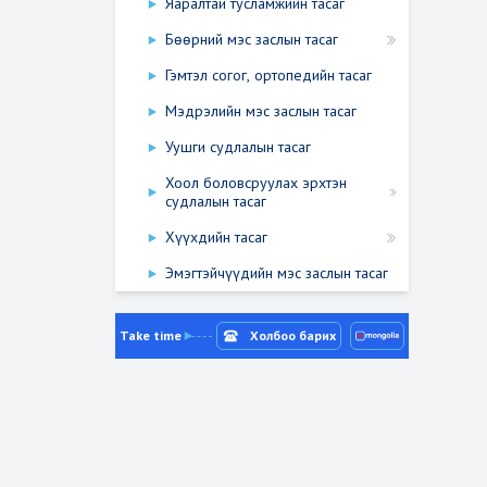
Яаралтай тусламжийн тасаг
Бөөрний мэс заслын тасаг
Гэмтэл согог, ортопедийн тасаг
Мэдрэлийн мэс заслын тасаг
Уушги судлалын тасаг
Хоол боловсруулах эрхтэн
судлалын тасаг
Хүүхдийн тасаг
Эмэгтэйчүүдийн мэс заслын тасаг
Take time
Холбоо барих