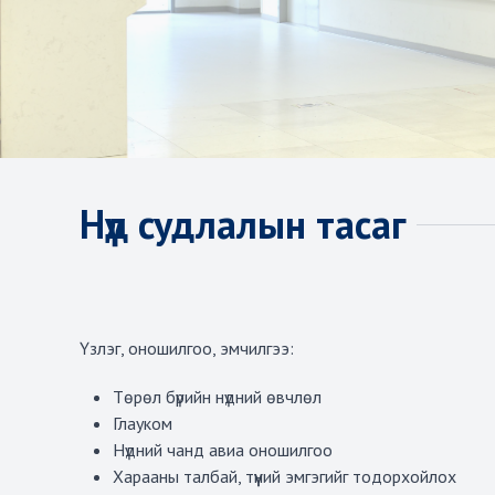
Нүд судлалын тасаг
Үзлэг, оношилгоо, эмчилгээ:
Төрөл бүрийн нүдний өвчлөл
Глауком
Нүдний чанд авиа оношилгоо
Харааны талбай, түүний эмгэгийг тодорхойлох