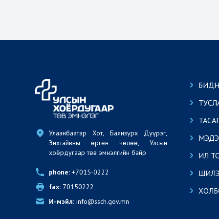
БИДН
ТУСЛ
ТАСА
Улаанбаатар Хот, Баянзүрх Дүүрэг, 
МЭДЭ
Энхтайвны өргөн чөлөө, Улсын 
хоёрдугаар төв эмнэлгийн байр
ИЛ Т
phone:
 +7015-0222
ШИЛЭ
fax:
 70150222
ХОЛБ
И-мэйл:
 info@ssch.gov.mn