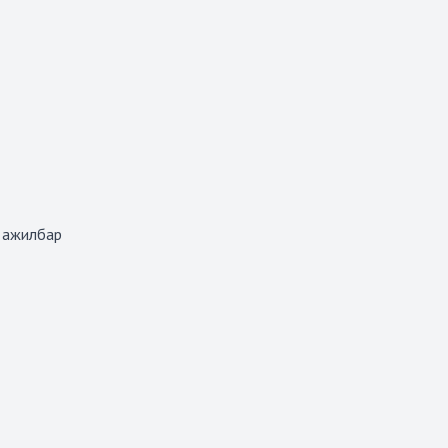
х ажилбар