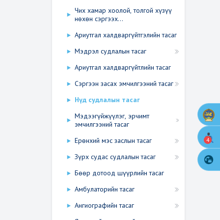
Чих хамар хоолой, толгой хүзүү
нөхөн сэргээх...
Ариутгал халдваргүйтгэлийн тасаг
Мэдрэл судлалын тасаг
Ариутгал халдваргүйтлийн тасаг
Сэргээн засах эмчилгээний тасаг
Нүд судлалын тасаг
Мэдээгүйжүүлэг, эрчимт
эмчилгээний тасаг
4
Ерөнхий мэс заслын тасаг
Зүрх судас судлалын тасаг
Бөөр дотоод шүүрлийн тасаг
Амбулаторийн тасаг
Ангиографийн тасаг