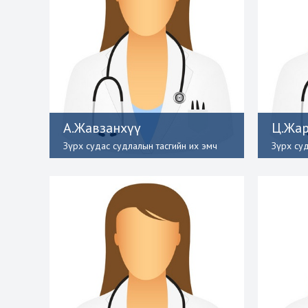
А.Жавзанхүү
Ц.Жар
Зүрх судас судлалын тасгийн их эмч
Зүрх су