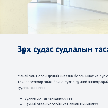
Зүрх судас судлалын тас
Манай хамт олон зүрхний инвазив болон инвазив бус 
төхөөрөмжөөр хийж байна. Үүнд: • Зүрхний ангиографи
суулгац эмчилгээ
Зүрхний хэт авиан шинжилгээ
Зүрхний улаан хоолойн хэт авиан шинжилгээ