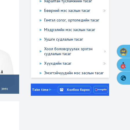
Яаралтай тусламжийн тасаг
Бөөрний мэс заслын тасаг
Гэмтэл согог, ортопедийн тасаг
Мэдрэлийн мэс заслын тасаг
Уушги судлалын тасаг
Хоол боловсруулах эрхтэн
судлалын тасаг
Хүүхдийн тасаг
4
Эмэгтэйчүүдийн мэс заслын тасаг
х эмч
Take time
Холбоо барих