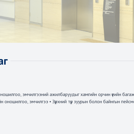
аг
оношилгоо, эмчилгээний ажилбаруудыг хамгийн орчин үеийн бага
йн оношилгоо, эмчилгээ • Зүрхний түр зуурын болон байнгын пейс