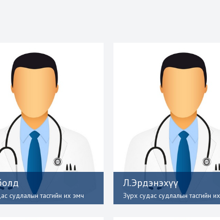
болд
Л.Эрдэнэхүү
дас судлалын тасгийн их эмч
Зүрх судас судлалын тасгийн и