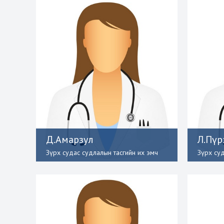
Д.Амарзул
Л.Пүр
Зүрх судас судлалын тасгийн их эмч
Зүрх су