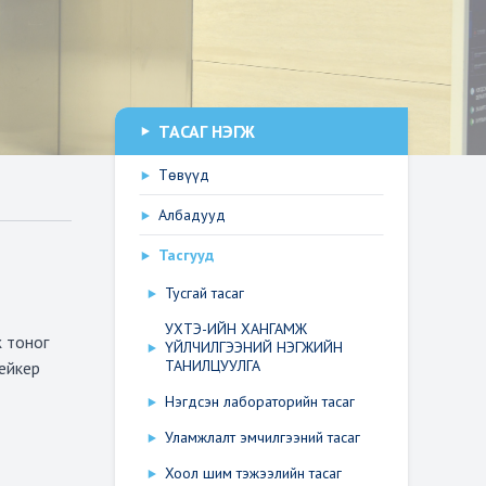
ТАСАГ НЭГЖ
Төвүүд
Албадууд
Тасгууд
Тусгай тасаг
УХТЭ-ИЙН ХАНГАМЖ
ж тоног
ҮЙЛЧИЛГЭЭНИЙ НЭГЖИЙН
ТАНИЛЦУУЛГА
мейкер
Нэгдсэн лабораторийн тасаг
Уламжлалт эмчилгээний тасаг
Хоол шим тэжээлийн тасаг