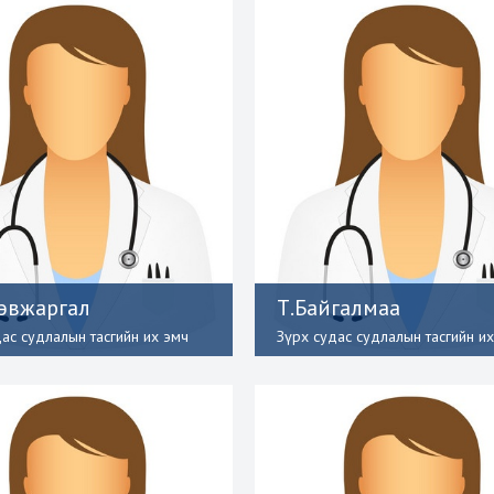
эвжаргал
Т.Байгалмаа
дас судлалын тасгийн их эмч
Зүрх судас судлалын тасгийн и