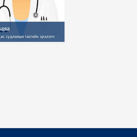
заяа
дас судлалын тасгийн эрхлэгч