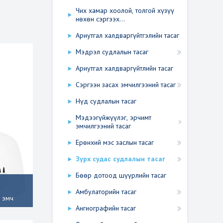
Чих хамар хоолой, толгой хүзүү
нөхөн сэргээх...
Ариутгал халдваргүйтгэлийн тасаг
Мэдрэл судлалын тасаг
Ариутгал халдваргүйтлийн тасаг
Сэргээн засах эмчилгээний тасаг
Нүд судлалын тасаг
Мэдээгүйжүүлэг, эрчимт
эмчилгээний тасаг
Ерөнхий мэс заслын тасаг
Зүрх судас судлалын тасаг
Бөөр дотоод шүүрлийн тасаг
Амбулаторийн тасаг
х эмч
Ангиографийн тасаг