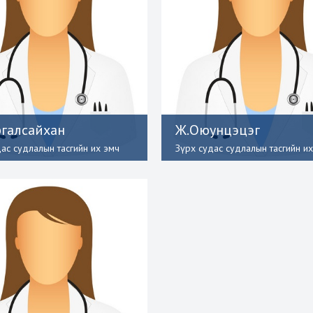
галсайхан
Ж.Оюунцэцэг
дас судлалын тасгийн их эмч
Зүрх судас судлалын тасгийн и