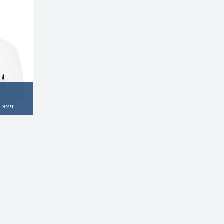
х эмч