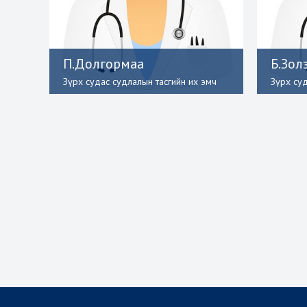
П.Долгормаа
Б.Зол
Зүрх судас судлалын тасгийн их эмч
Зүрх су
Зүрх судас судлалын тасаг