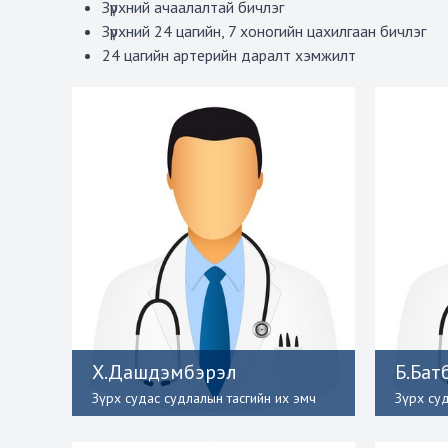
Зүрхний ачаалалтай бичлэг
Зүрхний 24 цагийн, 7 хоногийн цахилгаан бичлэг
24 цагийн артерийн даралт хэмжилт
Х.Дашдэмбэрэл
Б.Бат
Зүрх судас судлалын тасгийн их эмч
Зүрх су