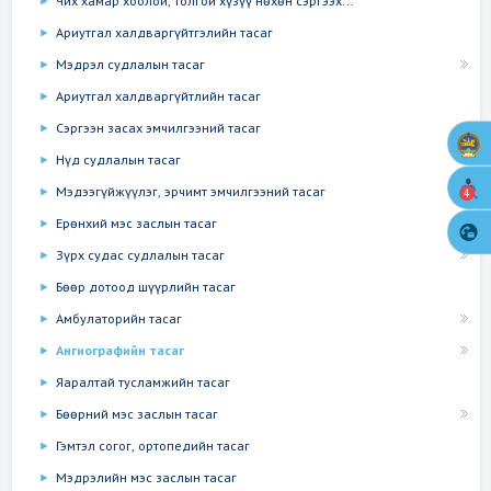
Чих хамар хоолой, толгой хүзүү нөхөн сэргээх...
Ариутгал халдваргүйтгэлийн тасаг
Мэдрэл судлалын тасаг
Ариутгал халдваргүйтлийн тасаг
Сэргээн засах эмчилгээний тасаг
Нүд судлалын тасаг
Мэдээгүйжүүлэг, эрчимт эмчилгээний тасаг
4
Ерөнхий мэс заслын тасаг
Зүрх судас судлалын тасаг
Бөөр дотоод шүүрлийн тасаг
Амбулаторийн тасаг
Ангиографийн тасаг
Яаралтай тусламжийн тасаг
Бөөрний мэс заслын тасаг
Гэмтэл согог, ортопедийн тасаг
Мэдрэлийн мэс заслын тасаг