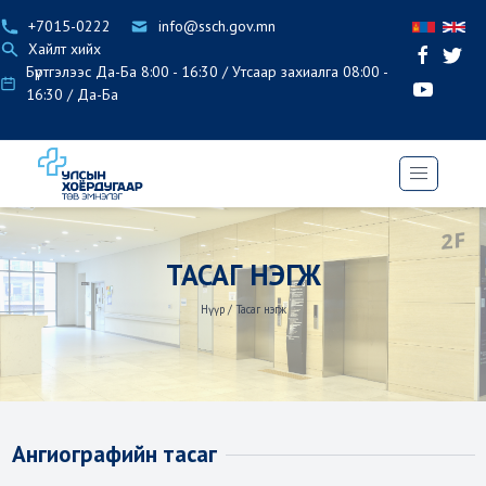
+7015-0222
info@ssch.gov.mn
Хайлт хийх
Бүртгэлээс Да-Ба 8:00 - 16:30 / Утсаар захиалга 08:00 -
16:30 / Да-Ба
ТАСАГ НЭГЖ
Нүүр
/
Тасаг нэгж
Ангиографийн тасаг