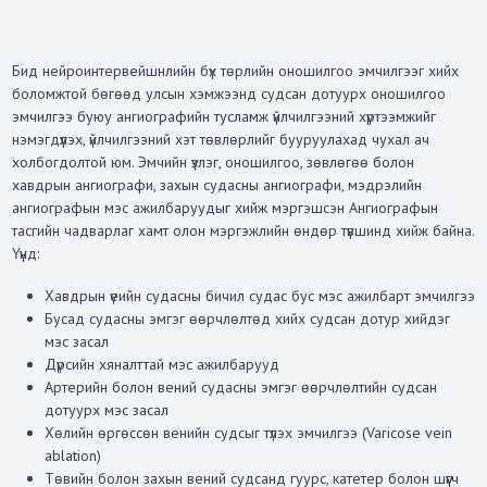
Бид нейроинтервейшнлийн бүх төрлийн оношилгоо эмчилгээг хийх
боломжтой бөгөөд улсын хэмжээнд судсан дотуурх оношилгоо
эмчилгээ буюу ангиографийн тусламж үйлчилгээний хүртээмжийг
нэмэгдүүлэх, үйлчилгээний хэт төвлөрлийг бууруулахад чухал ач
холбогдолтой юм. Эмчийн үзлэг, оношилгоо, зөвлөгөө болон
хавдрын ангиографи, захын судасны ангиографи, мэдрэлийн
ангиографын мэс ажилбаруудыг хийж мэргэшсэн Ангиографын
тасгийн чадварлаг хамт олон мэргэжлийн өндөр түвшинд хийж байна.
Үүнд:
Хавдрын үеийн судасны бичил судас бус мэс ажилбарт эмчилгээ
Бусад судасны эмгэг өөрчлөлтөд хийх судсан дотур хийдэг
мэс засал
Дүрсийн хяналттай мэс ажилбарууд
Артерийн болон вений судасны эмгэг өөрчлөлтийн судсан
дотуурх мэс засал
Хөлийн өргөссөн венийн судсыг түлэх эмчилгээ (Varicose vein
ablation)
Төвийн болон захын вений судсанд гуурс, катетер болон шүүгч