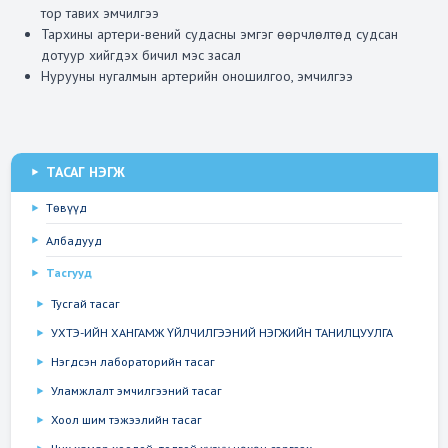
тор тавих эмчилгээ
Тархины артери-вений судасны эмгэг өөрчлөлтөд судсан
дотуур хийгдэх бичил мэс засал
Ангиографын тасаг (
Нурууны нугалмын артерийн оношилгоо, эмчилгээ
Department of Angiography
)
Аппарат тоног төхөөрөмж:
ТАСАГ НЭГЖ
Төвүүд
Албадууд
Тасгууд
Тусгай тасаг
УХТЭ-ИЙН ХАНГАМЖ ҮЙЛЧИЛГЭЭНИЙ НЭГЖИЙН ТАНИЛЦУУЛГА
Нэгдсэн лабораторийн тасаг
Уламжлалт эмчилгээний тасаг
Хоол шим тэжээлийн тасаг