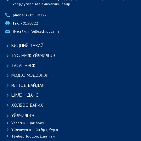
хоёрдугаар төв эмнэлгийн байр
phone:
 +7015-0222
fax:
 70150222
И-мэйл:
 info@ssch.gov.mn
БИДНИЙ ТУХАЙ
ТУСЛАМЖ ҮЙЛЧИЛГЭЭ
ТАСАГ НЭГЖ
МЭДЭЭ МЭДЭЭЛЭЛ
ИЛ ТОД БАЙДАЛ
ШИЛЭН ДАНС
ХОЛБОО БАРИХ
ҮЙЛЧИЛГЭЭ
Үзлэгийн цаг авах
Үйлчлүүлэгчийн Эрх, Үүрэг
Төлбөр Тооцоо, Даатгал