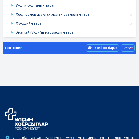
Уушги судлалын тасаг
Хоол боловсруулах эрхтэн судлалын тасаг
Хүүхдийн тасаг
Эмэгтэйчүүдийн мэс заслын тасаг
Take time
Холбоо барих
Улаанбаатар Хот, Баянзүрх Дүүрэг, Энхтайвны өргөн чөлөө, Улсын 