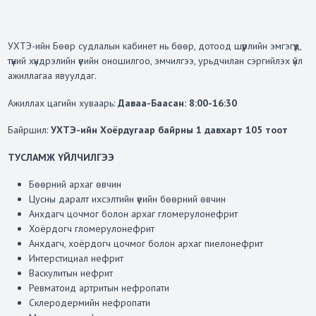
УХТЭ-ийн Бөөр судлалын кабинет нь бөөр, дотоод шүүрлийн эмгэгүүд,
түүний хүндрэлийн үеийн оношилгоо, эмчилгээ, урьдчилан сэргийлэх үйл
ажиллагаа явуулдаг.
Ажиллах цагийн хуваарь:
Даваа-Баасан: 8:00-16:30
Байршил:
УХТЭ-ийн Хоёрдугаар байрны 1 давхарт 105 тоот
ТУСЛАМЖ ҮЙЛЧИЛГЭЭ
Бөөрний архаг өвчин
Цусны даралт ихсэлтийн үеийн бөөрний өвчин
Анхдагч цочмог болон архаг гломерулонефрит
Хоёрдогч гломерулонефрит
Анхдагч, хоёрдогч цочмог болон архаг пиелонефрит
Интерстициал нефрит
Васкулитын нефрит
Ревматоид артритын нефропати
Склеродермийн нефропати