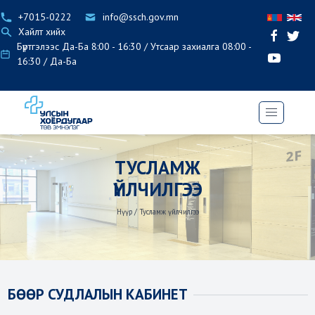
+7015-0222
info@ssch.gov.mn
Хайлт хийх
Бүртгэлээс Да-Ба 8:00 - 16:30 / Утсаар захиалга 08:00 -
16:30 / Да-Ба
ТУСЛАМЖ
ҮЙЛЧИЛГЭЭ
Нүүр
/
Тусламж үйлчилгээ
БӨӨР СУДЛАЛЫН КАБИНЕТ