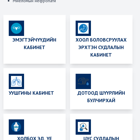
Миеломын нефропати
ЭМЭГТЭЙЧҮҮДИЙН
ХООЛ БОЛОВСРУУЛАХ
КАБИНЕТ
ЭРХТЭН СУДЛАЛЫН
КАБИНЕТ
УУШГИНЫ КАБИНЕТ
ДОТООД ШҮҮРЛИЙН
БУЛЧИРХАЙ
ХОЛБОХ ЭД, ҮЕ
ЦУС СУДЛАЛЫН