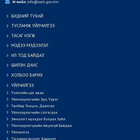
И-мэйл:
 info@ssch.gov.mn
БИДНИЙ ТУХАЙ
ТУСЛАМЖ ҮЙЛЧИЛГЭЭ
ТАСАГ НЭГЖ
МЭДЭЭ МЭДЭЭЛЭЛ
ИЛ ТОД БАЙДАЛ
ШИЛЭН ДАНС
ХОЛБОО БАРИХ
ҮЙЛЧИЛГЭЭ
Үзлэгийн цаг авах
Үйлчлүүлэгчийн Эрх, Үүрэг
Төлбөр Тооцоо, Даатгал
Үйлчлүүлэгчийн сэтгэгдэл
Эмнэлэгт ирэхдээ бэлдэх Зүйл
Үйлчлүүлэгчдийн Аюулгүй Байдал
Үйлчилгээ
Түгээмэл Асуулт, Хариулт