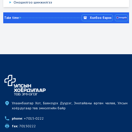
Оношилгоо шинжилгээ
Take time
Холбоо барих
Улаанбаатар Хот, Баянзүрх Дүүрэг, Энхтайвны өргөн чөлөө, Улсын 
хоёрдугаар төв эмнэлгийн байр
phone:
 +7015-0222
fax:
 70150222