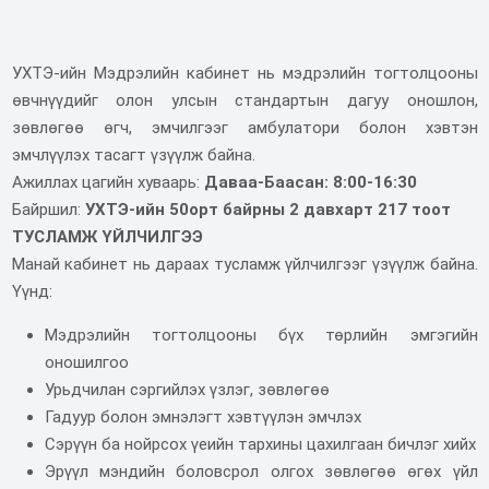
УХТЭ-ийн Мэдрэлийн кабинет нь мэдрэлийн тогтолцооны
өвчнүүдийг олон улсын стандартын дагуу оношлон,
зөвлөгөө өгч, эмчилгээг амбулатори болон хэвтэн
эмчлүүлэх тасагт үзүүлж байна.
Ажиллах цагийн хуваарь:
Даваа-Баасан: 8:00-16:30
Байршил:
УХТЭ-ийн 50орт байрны 2 давхарт 217 тоот
ТУСЛАМЖ ҮЙЛЧИЛГЭЭ
Манай кабинет нь дараах тусламж үйлчилгээг үзүүлж байна.
Үүнд:
Мэдрэлийн тогтолцооны бүх төрлийн эмгэгийн
оношилгоо
Урьдчилан сэргийлэх үзлэг, зөвлөгөө
Гадуур болон эмнэлэгт хэвтүүлэн эмчлэх
Сэрүүн ба нойрсох үеийн тархины цахилгаан бичлэг хийх
Эрүүл мэндийн боловсрол олгох зөвлөгөө өгөх үйл