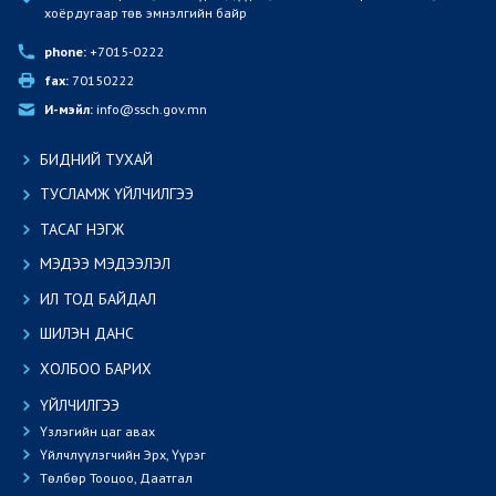
хоёрдугаар төв эмнэлгийн байр
phone:
 +7015-0222
fax:
 70150222
И-мэйл:
 info@ssch.gov.mn
БИДНИЙ ТУХАЙ
ТУСЛАМЖ ҮЙЛЧИЛГЭЭ
ТАСАГ НЭГЖ
МЭДЭЭ МЭДЭЭЛЭЛ
ИЛ ТОД БАЙДАЛ
ШИЛЭН ДАНС
ХОЛБОО БАРИХ
ҮЙЛЧИЛГЭЭ
Үзлэгийн цаг авах
Үйлчлүүлэгчийн Эрх, Үүрэг
Төлбөр Тооцоо, Даатгал