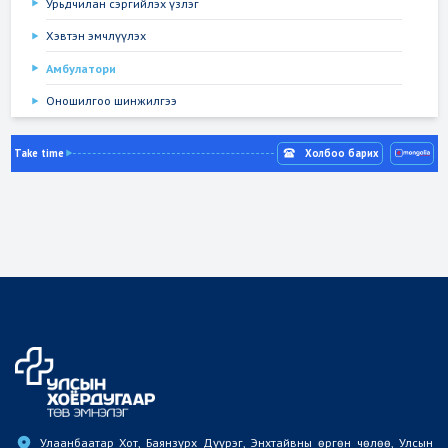
Урьдчилан сэргийлэх үзлэг
Хэвтэн эмчлүүлэх
Амбулатори
Оношилгоо шинжилгээ
Take time
Холбоо барих
Улаанбаатар Хот, Баянзүрх Дүүрэг, Энхтайвны өргөн чөлөө, Улсын 