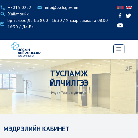
+7015-0222
info@ssch.gov.mn
Хайлт хийх
Бүртгэлээс Да-Ба 8:00 - 16:30 / Утсаар захиалга 08:00 -
16:30 / Да-Ба
ТУСЛАМЖ
ҮЙЛЧИЛГЭЭ
Нүүр
/
Тусламж үйлчилгээ
МЭДРЭЛИЙН КАБИНЕТ