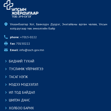
Улаанбаатар Хот, Баянзүрх Дүүрэг, Энхтайвны өргөн чөлөө, Улсын 
хоёрдугаар төв эмнэлгийн байр
phone:
 +7015-0222
fax:
 70150222
Email:
 info@ssch.gov.mn
БИДНИЙ ТУХАЙ
ТУСЛАМЖ ҮЙЛЧИЛГЭЭ
ТАСАГ НЭГЖ
МЭДЭЭ МЭДЭЭЛЭЛ
ИЛ ТОД БАЙДАЛ
ШИЛЭН ДАНС
ХОЛБОО БАРИХ