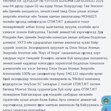
ҮЙЛЧИЛГЭЭГ ЦОГЦООР НЬ ҮЗҮҮЛЭХ БОЛОМЖТОЙ БОЛЛОО 2026
оны 04 дүгээр сарын 02-ны өдөр Улсын Хоёрдугаар Төв Эмнэлэг-
ийн Цөмийн оношилгоо, эмчилгээний төвд Олон улсын атомын
энергийн агентлаг-ийн Техник хамтын ажиллагааны МОН6023
төслийн хүрээнд нийлүүлэгдсэн СПЭКТ/КТ дэвшилтэт тоног
төхөөрөмжийг албан ёсоор ашиглалтад оруулж, нээлтийн арга
хэмжээг зохион байгууллаа. Төслийг амжилттай хэрэгжүүлэхэд Эрүүл
Мэндийн Яам, Цөмийн Энергийн комиссын ажлын албаны бодлогын
дэмжлэг, УХТЭ-ийн удирдлагын хамтын ажиллагаа чухал байр
суурийг эзэлсэн. Энэхүү хөрөнгө оруулалт нь Олон Улсын Атомын
Энергийн Агентлаг-ийн “Rays of Hope” санаачилгын хүрээнд хорт
хавдрын эсрэг тэмцлийг бэхжүүлэх, хөгжиж буй орнуудын оношилгоо,
эмчилгээний чадавхыг нэмэгдүүлэх зорилготой бодлогын томоохон
дэмжлэгийн нэг хэсэг бөгөөд Олон Улсын Атомын Энергийн
Агентлагийн 100%-ын санхүүжилтээр буюу 540,122 еврогийн өртөг
бүхий энэхүү өндөр технологийн төхөөрөмж нь "Mediso" компанид
үйлдвэрлэсэн "AnyScan SC" загварын 2 толгойт СПЭКТ/КТ систем
бөгөөд Монгол Улсад суурилагдаж буй хоёр дахь СПЭКТ/КТ
төхөөрөмж байгаагаараа эрүүл мэндийн салбарын хөгжлийн
стратегийн чухал алхам болж байна. Арга хэмжээг амжилттай
хэрэгжүүлэхэд дэмжлэг үзүүлэн хамтран ажилласан бүх байгууллага, хамт
олонд талархал илэрхийлье.