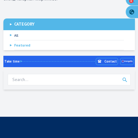
4
CATEGORY
All
Featured
Take time
Contact