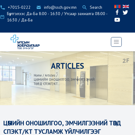
+7015-0222
info@ssch.gov.mn
Search
Бүртгэлээс Да-Ба 8:00 - 16:30 / Утсаар захиалга 08:00 -
16:30 / Да-Ба
ARTICLES
Home
/
Articles
/
ЦӨМИЙН ОНОШИЛГОО, ЭМЧИЛГЭЭНИЙ
ТӨВД СПЭКТ/КТ...
ЦӨМИЙН ОНОШИЛГОО, ЭМЧИЛГЭЭНИЙ ТӨВД
СПЭКТ/КТ ТУСЛАМЖ ҮЙЛЧИЛГЭЭГ