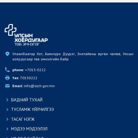
Улаанбаатар Хот, Баянзүрх Дүүрэг, Энхтайвны өргөн чөлөө, Улсын 
хоёрдугаар төв эмнэлгийн байр
phone:
 +7015-0222
fax:
 70150222
Email:
 info@ssch.gov.mn
БИДНИЙ ТУХАЙ
ТУСЛАМЖ ҮЙЛЧИЛГЭЭ
ТАСАГ НЭГЖ
МЭДЭЭ МЭДЭЭЛЭЛ