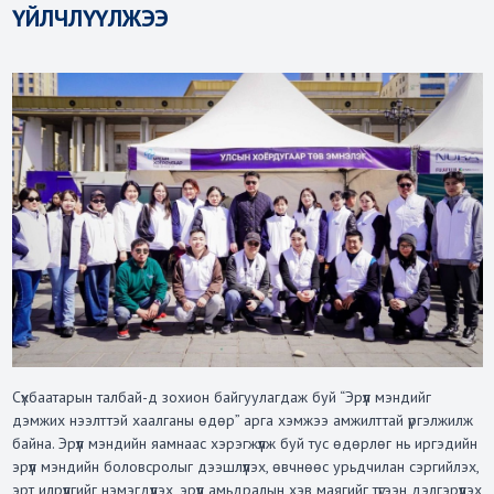
ҮЙЛЧЛҮҮЛЖЭЭ
Сүхбаатарын талбай-д зохион байгуулагдаж буй “Эрүүл мэндийг
дэмжих нээлттэй хаалганы өдөр” арга хэмжээ амжилттай үргэлжилж
байна. Эрүүл мэндийн яамнаас хэрэгжүүлж буй тус өдөрлөг нь иргэдийн
эрүүл мэндийн боловсролыг дээшлүүлэх, өвчнөөс урьдчилан сэргийлэх,
эрт илрүүлгийг нэмэгдүүлэх, эрүүл амьдралын хэв маягийг түгээн дэлгэрүүлэх