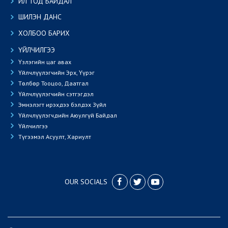
ИЛ ТОД БАЙДАЛ
ШИЛЭН ДАНС
ХОЛБОО БАРИХ
ҮЙЛЧИЛГЭЭ
Үзлэгийн цаг авах
Үйлчлүүлэгчийн Эрх, Үүрэг
Төлбөр Тооцоо, Даатгал
Үйлчлүүлэгчийн сэтгэгдэл
Эмнэлэгт ирэхдээ бэлдэх Зүйл
Үйлчлүүлэгчдийн Аюулгүй Байдал
Үйлчилгээ
Түгээмэл Асуулт, Хариулт
OUR SOCIALS