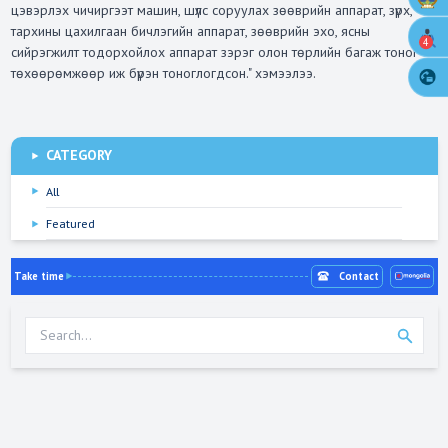
цэвэрлэх чичиргээт машин, шүлс соруулах зөөврийн аппарат, зүрх,
тархины цахилгаан бичлэгийн аппарат, зөөврийн эхо, ясны
4
сийрэгжилт тодорхойлох аппарат зэрэг олон төрлийн багаж тоног
төхөөрөмжөөр иж бүрэн тоноглогдсон." хэмээлээ.
CATEGORY
All
Featured
Take time
Contact