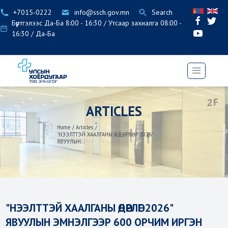
+7015-0222
info@ssch.gov.mn
Search
Бүртгэлээс Да-Ба 8:00 - 16:30 / Утсаар захиалга 08:00 -
16:30 / Да-Ба
ARTICLES
Home
/
Articles
/
"НЭЭЛТТЭЙ ХААЛГАНЫ ӨДӨРЛӨГ 2026"
ЯВУУЛЫН...
"НЭЭЛТТЭЙ ХААЛГАНЫ ӨДӨРЛӨГ 2026"
ЯВУУЛЫН ЭМНЭЛГЭЭР 600 ОРЧИМ ИРГЭН