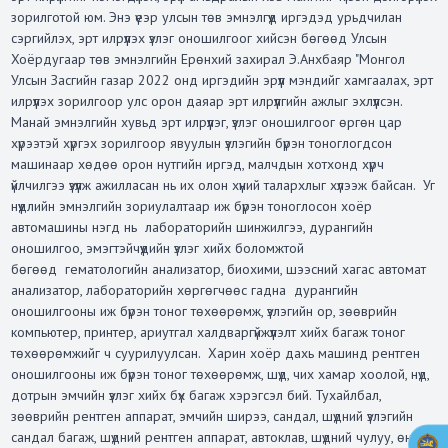
зорилготой юм. Энэ үеэр улсын төв эмнэлгүүд иргэдэд урьдчилан
сэргийлэх, эрт илрүүлэх үзлэг оношилгоог хийсэн бөгөөд Улсын
Хоёрдугаар төв эмнэлгийн Ерөнхий захирал Э.Анхбаяр "Монгол
Улсын Засгийн газар 2022 онд иргэдийн эрүүл мэндийг хамгаалах, эрт
илрүүлэх зорилгоор улс орон даяар эрт илрүүлгийн ажлыг эхлүүлсэн.
Манай эмнэлгийн хувьд эрт илрүүлэг, үзлэг оношилгоог өргөн цар
хүрээтэй хүргэх зорилгоор явуулын үзлэгийн бүрэн тоноглогдсон
машинаар хөдөө орон нутгийн иргэд, малчдын хотхонд хүрч
үйлчилгээ үзүүлж ажилласан нь их олон хүний талархлыг хүлээж байсан. Уг
нүүдлийн эмнэлгийн зориулалтаар иж бүрэн тоноглосон хоёр
автомашины нэгд нь лабораторийн шинжилгээ, дурангийн
оношилгоо, эмэгтэйчүүдийн үзлэг хийх боломжтой
бөгөөд гематологийн анализатор, биохими, шээсний хагас автомат
анализатор, лабораторийн хөргөгчөөс гадна дурангийн
оношилгооны иж бүрэн тоног төхөөрөмж, үзлэгийн ор, зөөврийн
компьютер, принтер, ариутгал халдваргүйжүүлэлт хийх багаж тоног
төхөөрөмжийг ч суурилуулсан. Харин хоёр дахь машинд рентген
оношилгооны иж бүрэн тоног төхөөрөмж, шүд, чих хамар хоолой, нүд,
дотрын эмчийн үзлэг хийх бүх багаж хэрэгсэл бий. Тухайлбал,
зөөврийн рентген аппарат, эмчийн ширээ, сандал, шүдний үзлэгийн
сандал багаж, шүдний рентген аппарат, автоклав, шүдний чулуу, өнгөр