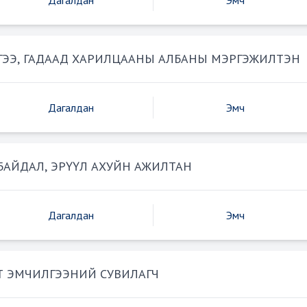
Дагалдан
Эмч
ГЭЭ, ГАДААД ХАРИЛЦААНЫ АЛБАНЫ МЭРГЭЖИЛТЭН
Дагалдан
Эмч
АЙДАЛ, ЭРҮҮЛ АХУЙН АЖИЛТАН
Дагалдан
Эмч
Т ЭМЧИЛГЭЭНИЙ СУВИЛАГЧ