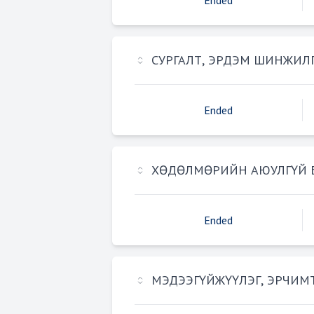
Ended
СУРГАЛТ, ЭРДЭМ ШИНЖИЛ
Ended
ХӨДӨЛМӨРИЙН АЮУЛГҮЙ Б
Ended
МЭДЭЭГҮЙЖҮҮЛЭГ, ЭРЧИМ