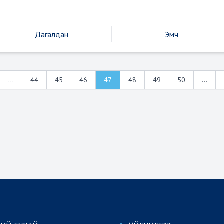
Дагалдан
Эмч
...
44
45
46
47
48
49
50
...