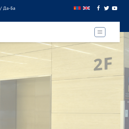
 / Да-Ба