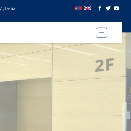
 / Да-Ба