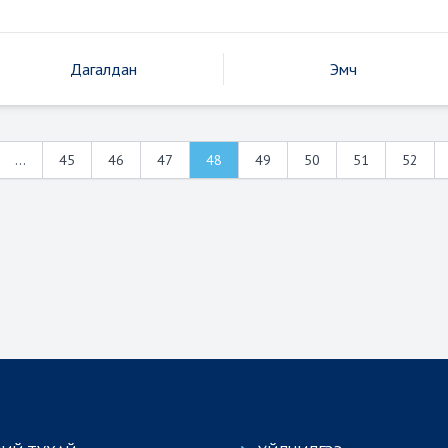
Дагалдан
Эмч
...
45
46
47
48
49
50
51
52