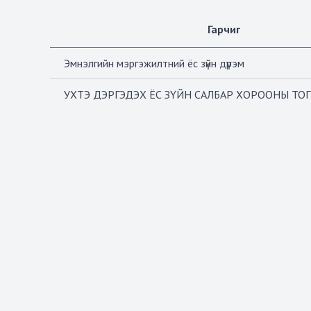
Гарчиг
Эмнэлгийн мэргэжилтний ёс зүйн дүрэм
УХТЭ ДЭРГЭДЭХ ЁС ЗҮЙН САЛБАР ХОРООНЫ ТО