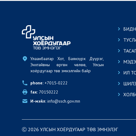
БИДН
ТУСЛ
ТАСА
Улаанбаатар Хот, Баянзүрх Дүүрэг, 
МЭДЭ
Энхтайвны өргөн чөлөө, Улсын 
хоёрдугаар төв эмнэлгийн байр
ИЛ Т
phone:
 +7015-0222
ШИЛЭ
fax:
 70150222
ХОЛБ
И-мэйл:
 info@ssch.gov.mn
Ⓒ 2026 УЛСЫН ХОЁРДУГААР ТӨВ ЭМНЭЛЭГ