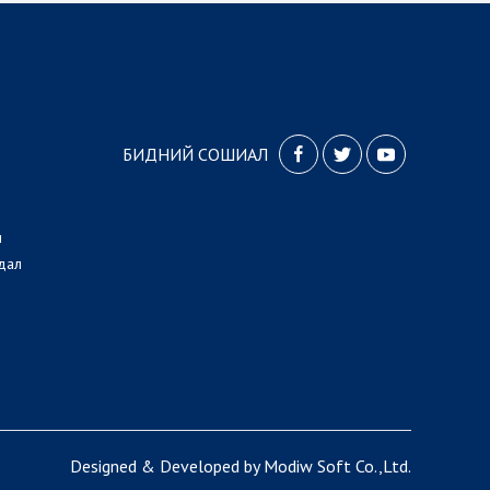
БИДНИЙ СОШИАЛ
л
дал
Designed
&
Developed
by
Modiw Soft
Co.,Ltd.