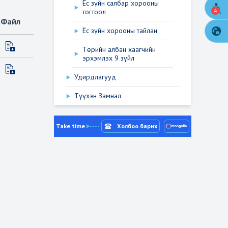
Ёс зүйн салбар хорооны
4
тогтоол
Файл
Ёс зүйн хорооны тайлан
Төрийн албан хаагчийн
эрхэмлэх 9 зүйл
Удирдлагууд
Түүхэн Замнал
Take time
Холбоо барих