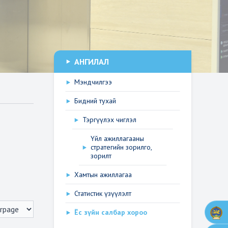
АНГИЛАЛ
Мэндчилгээ
Бидний тухай
Тэргүүлэх чиглэл
Үйл ажиллагааны
стратегийн зорилго,
зорилт
Хамтын ажиллагаа
Статистик үзүүлэлт
Ёс зүйн салбар хороо