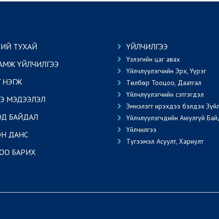
ИЙ ТУХАЙ
ҮЙЛЧИЛГЭЭ
Үзлэгийн цаг авах
АМЖ ҮЙЛЧИЛГЭЭ
Үйлчлүүлэгчийн Эрх, Үүрэг
Г НЭГЖ
Төлбөр Тооцоо, Даатгал
Үйлчлүүлэгчийн сэтгэгдэл
Э МЭДЭЭЛЭЛ
Эмнэлэгт ирэхдээ бэлдэх Зүй
ОД БАЙДАЛ
Үйлчлүүлэгчдийн Аюулгүй Бай
Үйлчилгээ
Н ДАНС
Түгээмэл Асуулт, Хариулт
ОО БАРИХ