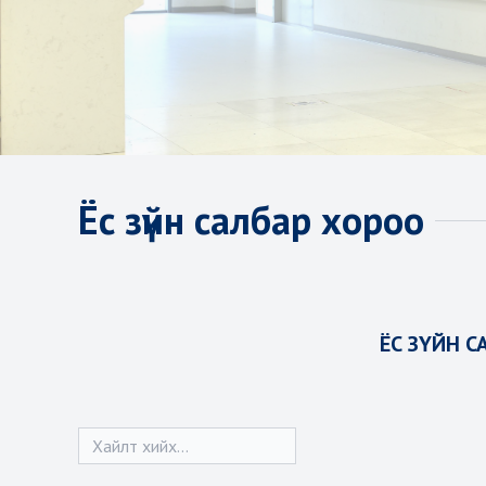
Ёс зүйн салбар хороо
ЁС ЗҮЙН 