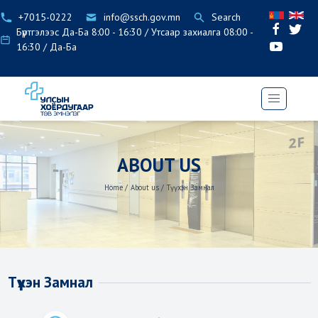
+7015-0222
info@ssch.gov.mn
Search
Бүртгэлээс Да-Ба 8:00 - 16:30 / Утсаар захиалга 08:00 -
16:30 / Да-Ба
ABOUT US
Home
/
About us
/
Түүхэн Замнал
Түүхэн Замнал