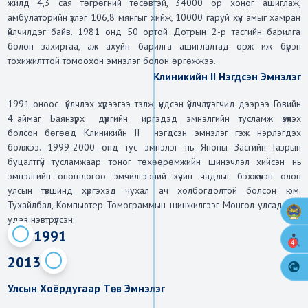
жилд 4,3 сая төгрөгний төсөвтэй, 34000 ор хоног ашиглаж, 
амбулаторийн үзлэг 106,8 мянгыг хийж, 10000 гаруй хүн амыг хамран 
үйлчилдэг байв. 1981 онд 50 ортой Дотрын 2-р тасгийн барилга 
болон захиргаа, аж ахуйн барилга ашиглалтад орж иж бүрэн 
тохижилттой томоохон эмнэлэг болон өргөжжээ.
Клиникийн II Нэгдсэн Эмнэлэг
1991 оноос  үйлчлэх хүрээгээ тэлж, үндсэн үйлчлүүлэгчид дээрээ Говийн 
4 аймаг  Баянзүрх   дүүргийн   иргэдэд  эмнэлгийн  тусламж  үзүүлэх 
болсон бөгөөд Клиникийн II  нэгдсэн эмнэлэг гэж нэрлэгдэх 
болжээ. 1999-2000 онд тус эмнэлэг нь Японы Засгийн Газрын 
буцалтгүй тусламжаар тоног төхөөрөмжийн шинэчлэл хийсэн нь 
эмнэлгийн оношлогоо эмчилгээний хүчин чадлыг бэхжүүлэн олон 
улсын түвшинд хүргэхэд чухал ач холбогдолтой болсон юм. 
Тухайлбал, Компьютер Томограммын шинжилгээг Монгол улсад анх 
удаа нэвтрүүлсэн.
1991
4
2013
Улсын Хоёрдугаар Төв Эмнэлэг