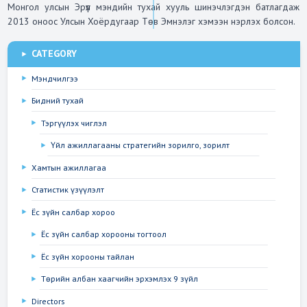
Монгол улсын Эрүүл мэндийн тухай хууль шинэчлэгдэн батлагдаж  
2013 оноос Улсын Хоёрдугаар Төв Эмнэлэг хэмээн нэрлэх болсон.
CATEGORY
Мэндчилгээ
Бидний тухай
Тэргүүлэх чиглэл
Үйл ажиллагааны стратегийн зорилго, зорилт
Хамтын ажиллагаа
Статистик үзүүлэлт
Ёс зүйн салбар хороо
Ёс зүйн салбар хорооны тогтоол
Ёс зүйн хорооны тайлан
Төрийн албан хаагчийн эрхэмлэх 9 зүйл
Directors