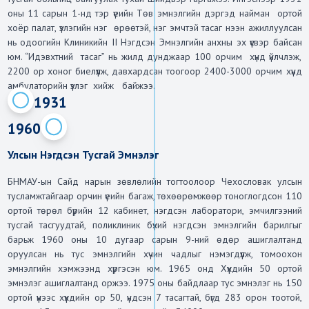
оны 11 сарын 1-нд тэр үеийн Төв эмнэлгийн дэргэд найман  ортой 
хоёр палат, үзлэгийн нэг  өрөөтэй, нэг эмчтэй тасаг нээн ажиллуулсан 
нь одоогийн Клиникийн II Нэгдсэн Эмнэлгийн анхны эх үүсвэр байсан 
юм. “Идэвхтний  тасаг” нь жилд дунджаар 100 орчим  хүнд үйлчлэж, 
2200 ор хоног биелүүлж, давхардсан тоогоор 2400-3000 орчим хүнд 
амбулаторийн үзлэг  хийж   байжээ.
1931
1960
Улсын Нэгдсэн Тусгай Эмнэлэг
БНМАУ-ын Сайд нарын зөвлөлийн тогтоолоор Чехословак улсын 
тусламжтайгаар орчин үеийн багаж, төхөөрөмжөөр тоноглогдсон 110 
ортой төрөл бүрийн 12 кабинет, нэгдсэн лаборатори, эмчилгээний 
тусгай тасгуудтай, поликлиник бүхий нэгдсэн эмнэлгийн барилгыг 
барьж 1960 оны 10 дугаар сарын 9-ний өдөр ашиглалтанд 
оруулсан нь тус эмнэлгийн хүчин чадлыг нэмэгдүүлж, томоохон 
эмнэлгийн хэмжээнд хүргэсэн юм. 1965 онд Хүүхдийн 50 ортой 
эмнэлэг ашиглалтанд оржээ. 1975 оны байдлаар тус эмнэлэг нь 150 
ортой үүнээс хүүхдийн ор 50, үндсэн 7 тасагтай, бүгд 283 орон тоотой, 