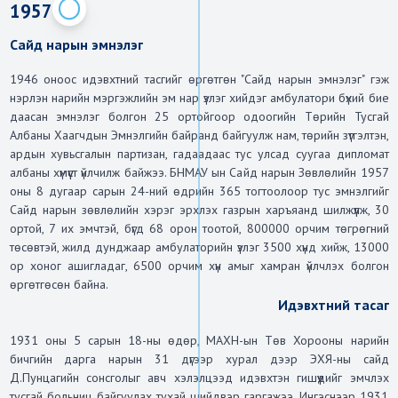
1957
Сайд нарын эмнэлэг
1946 оноос идэвхтний тасгийг өргөтгөн "Сайд нарын эмнэлэг" гэж 
нэрлэн нарийн мэргэжлийн эм нар үзлэг хийдэг амбулатори бүхий бие 
даасан эмнэлэг болгон 25 ортойгоор одоогийн Төрийн Тусгай 
Албаны Хаагчдын Эмнэлгийн байранд байгуулж нам, төрийн зүтгэлтэн, 
ардын хувьсгалын партизан, гадаадаас тус улсад суугаа дипломат 
албаны хүмүүст үйлчилж байжээ. БНМАУ ын Сайд нарын Зөвлөлийн 1957 
оны 8 дугаар сарын 24-ний өдрийн 365 тогтоолоор тус эмнэлгийг 
Сайд нарын зөвлөлийн хэрэг эрхлэх газрын харъяанд шилжүүлж, 30 
ортой, 7 их эмчтэй, бүгд 68 орон тоотой, 800000 орчим төгрөгний 
төсөвтэй, жилд дунджаар амбулаторийн үзлэг 3500 хүнд хийж, 13000 
ор хоног ашигладаг, 6500 орчим хүн амыг хамран үйлчлэх болгон 
өргөтгөсөн байна.
Идэвхтний тасаг
1931 оны 5 сарын 18-ны өдөр, МАХН-ын Төв Хорооны нарийн 
бичгийн дарга нарын 31 дүгээр хурал дээр ЭХЯ-ны сайд 
Д.Пунцагийн сонсголыг авч хэлэлцээд идэвхтэн гишүүдийг эмчлэх 
тусгай больниц байгуулах тухай шийдвэр гаргажээ. Ингэснээр 1931 