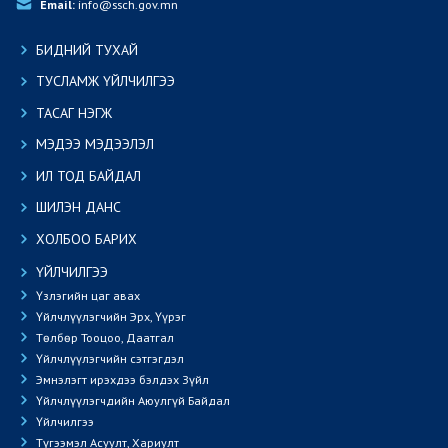
Email:
 info@ssch.gov.mn
БИДНИЙ ТУХАЙ
ТУСЛАМЖ ҮЙЛЧИЛГЭЭ
ТАСАГ НЭГЖ
МЭДЭЭ МЭДЭЭЛЭЛ
ИЛ ТОД БАЙДАЛ
ШИЛЭН ДАНС
ХОЛБОО БАРИХ
ҮЙЛЧИЛГЭЭ
Үзлэгийн цаг авах
Үйлчлүүлэгчийн Эрх, Үүрэг
Төлбөр Тооцоо, Даатгал
Үйлчлүүлэгчийн сэтгэгдэл
Эмнэлэгт ирэхдээ бэлдэх Зүйл
Үйлчлүүлэгчдийн Аюулгүй Байдал
Үйлчилгээ
Түгээмэл Асуулт, Хариулт