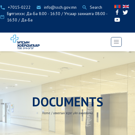
+7015-0222
info@ssch.gov.mn
Search
Бүртгэлээс Да-Ба 8:00 - 16:30 / Утсаар захиалга 08:00 -
16:30 / Да-Ба
DOCUMENTS
Home
/
авилгын эсрэг үйл ажиллагаа