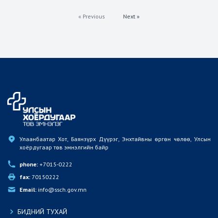
« Previous
Next »
Улаанбаатар Хот, Баянзүрх Дүүрэг, Энхтайвны өргөн чөлөө, Улсын 
хоёрдугаар төв эмнэлгийн байр
phone:
 +7015-0222
fax:
 70150222
Email:
 info@ssch.gov.mn
БИДНИЙ ТУХАЙ