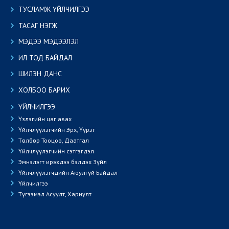
ТУСЛАМЖ ҮЙЛЧИЛГЭЭ
ТАСАГ НЭГЖ
МЭДЭЭ МЭДЭЭЛЭЛ
ИЛ ТОД БАЙДАЛ
ШИЛЭН ДАНС
ХОЛБОО БАРИХ
ҮЙЛЧИЛГЭЭ
Үзлэгийн цаг авах
Үйлчлүүлэгчийн Эрх, Үүрэг
Төлбөр Тооцоо, Даатгал
Үйлчлүүлэгчийн сэтгэгдэл
Эмнэлэгт ирэхдээ бэлдэх Зүйл
Үйлчлүүлэгчдийн Аюулгүй Байдал
Үйлчилгээ
Түгээмэл Асуулт, Хариулт