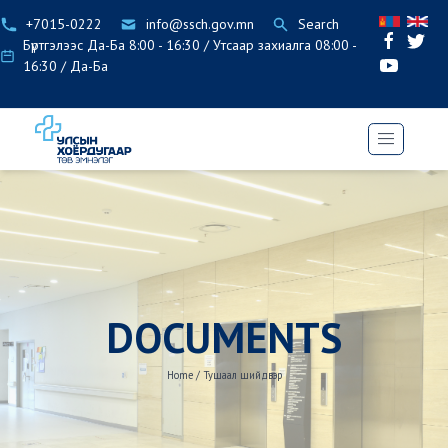
+7015-0222
info@ssch.gov.mn
Search
Бүртгэлээс Да-Ба 8:00 - 16:30 / Утсаар захиалга 08:00 -
16:30 / Да-Ба
DOCUMENTS
Home
/
Тушаал шийдвэр