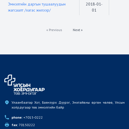
Эмнэлгийн даргын тушаалуудын
2018-01-
жагсаалт /хагас жилээр/
01
« Previous
Next »
Улаанбаатар Хот, Баянзүрх Дүүрэг, Энхтайвны өргөн чөлөө, Улсын 
хоёрдугаар төв эмнэлгийн байр
phone:
 +7015-0222
fax:
 70150222