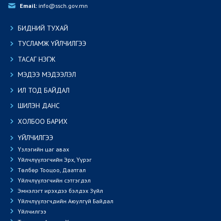
Email:
 info@ssch.gov.mn
БИДНИЙ ТУХАЙ
ТУСЛАМЖ ҮЙЛЧИЛГЭЭ
ТАСАГ НЭГЖ
МЭДЭЭ МЭДЭЭЛЭЛ
ИЛ ТОД БАЙДАЛ
ШИЛЭН ДАНС
ХОЛБОО БАРИХ
ҮЙЛЧИЛГЭЭ
Үзлэгийн цаг авах
Үйлчлүүлэгчийн Эрх, Үүрэг
Төлбөр Тооцоо, Даатгал
Үйлчлүүлэгчийн сэтгэгдэл
Эмнэлэгт ирэхдээ бэлдэх Зүйл
Үйлчлүүлэгчдийн Аюулгүй Байдал
Үйлчилгээ