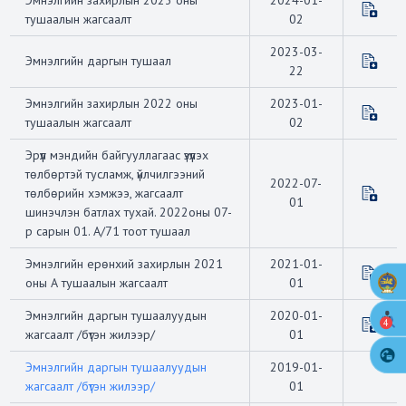
Эмнэлгийн захирлын 2023 оны
2024-01-
тушаалын жагсаалт
02
2023-03-
Эмнэлгийн даргын тушаал
22
Эмнэлгийн захирлын 2022 оны
2023-01-
тушаалын жагсаалт
02
Эрүүл мэндийн байгууллагаас үзүүлэх
төлбөртэй тусламж, үйлчилгээний
2022-07-
төлбөрийн хэмжээ, жагсаалт
01
шинэчлэн батлах тухай. 2022оны 07-
р сарын 01. А/71 тоот тушаал
Эмнэлгийн ерөнхий захирлын 2021
2021-01-
оны А тушаалын жагсаалт
01
Эмнэлгийн даргын тушаалуудын
2020-01-
4
жагсаалт /бүтэн жилээр/
01
Эмнэлгийн даргын тушаалуудын
2019-01-
жагсаалт /бүтэн жилээр/
01