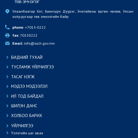
Улаанбаатар Хот, Баянзүрх Дүүрэг, Энхтайвны өргөн чөлөө, Улсын 
хоёрдугаар төв эмнэлгийн байр
phone:
 +7015-0222
fax:
 70150222
Email:
 info@ssch.gov.mn
БИДНИЙ ТУХАЙ
ТУСЛАМЖ ҮЙЛЧИЛГЭЭ
ТАСАГ НЭГЖ
МЭДЭЭ МЭДЭЭЛЭЛ
ИЛ ТОД БАЙДАЛ
ШИЛЭН ДАНС
ХОЛБОО БАРИХ
ҮЙЛЧИЛГЭЭ
Үзлэгийн цаг авах