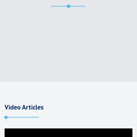
Амбулатори
Урьдчилан сэргийлэх үзлэг
Оношилгоо шинжилгээ
Хэвтэн эмчлүүлэх
Video Articles