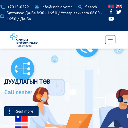
+7015-0222
info@ssch.gov.mn
Search
Бүртгэлээс Да-Ба 8:00 - 16:30 / Утсаар захиалга 08:00 -
16:30 / Да-Ба
ДУУДЛАГЫН ТӨВ
Call center
Read more