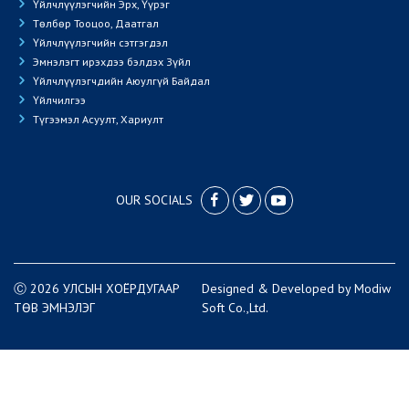
Үйлчлүүлэгчийн Эрх, Үүрэг
Төлбөр Тооцоо, Даатгал
Үйлчлүүлэгчийн сэтгэгдэл
Эмнэлэгт ирэхдээ бэлдэх Зүйл
Үйлчлүүлэгчдийн Аюулгүй Байдал
Үйлчилгээ
Түгээмэл Асуулт, Хариулт
OUR SOCIALS
Ⓒ 2026 УЛСЫН ХОЁРДУГААР
Designed
&
Developed
by
Modiw
ТӨВ ЭМНЭЛЭГ
Soft
Co.,Ltd.