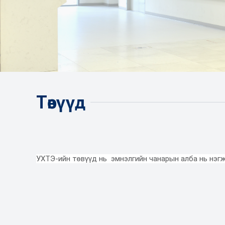
Төвүүд
Ангиографын та
УХТЭ-ийн төвүүд нь эмнэлгийн чанарын алба нь нэгж
Дурангийн төв
Цөмийн
Радиологийн тасаг
Үйл ажиллагаа