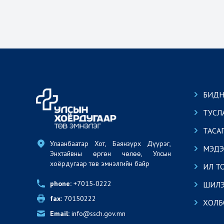
БИДН
ТУСЛ
ТАСА
Улаанбаатар Хот, Баянзүрх Дүүрэг, 
МЭДЭ
Энхтайвны өргөн чөлөө, Улсын 
хоёрдугаар төв эмнэлгийн байр
ИЛ Т
phone:
 +7015-0222
ШИЛЭ
fax:
 70150222
ХОЛБ
Email:
 info@ssch.gov.mn