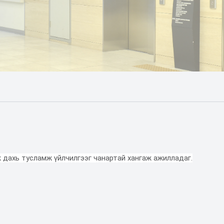
саг ( Department of
 дахь тусламж үйлчилгээг чанартай хангаж ажилладаг.
Angiography )
Дүрс оношилгооны
 оношилгоо, эмчилгээний
Танилцуулга
Б
төв