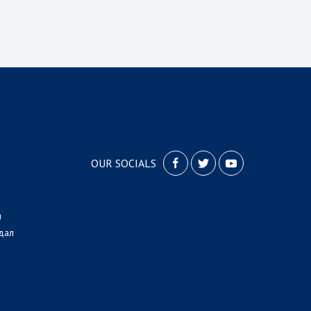
OUR SOCIALS
л
дал