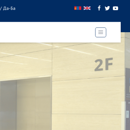
 / Да-Ба