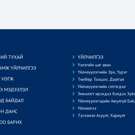
ИЙ ТУХАЙ
ҮЙЛЧИЛГЭЭ
Үзлэгийн цаг авах
АМЖ ҮЙЛЧИЛГЭЭ
Үйлчлүүлэгчийн Эрх, Үүрэг
Г НЭГЖ
Төлбөр Тооцоо, Даатгал
Үйлчлүүлэгчийн сэтгэгдэл
Э МЭДЭЭЛЭЛ
Эмнэлэгт ирэхдээ бэлдэх Зүй
ОД БАЙДАЛ
Үйлчлүүлэгчдийн Аюулгүй Бай
Үйлчилгээ
Н ДАНС
Түгээмэл Асуулт, Хариулт
ОО БАРИХ