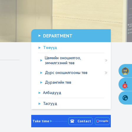
DEPARTMENT
Төвүүд
Цөмийн оношилгоо,
эмчилгээний төв
Дүрс оношилгооны төв
Дурангийн төв
4
Албадууд
 төв
үтэц
Тасгууд
Take time
Contact