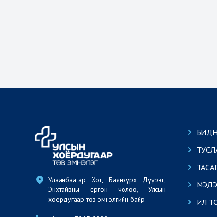
БИДН
ТУСЛ
ТАСА
Улаанбаатар Хот, Баянзүрх Дүүрэг, 
МЭДЭ
Энхтайвны өргөн чөлөө, Улсын 
хоёрдугаар төв эмнэлгийн байр
ИЛ Т