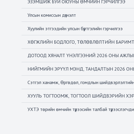
ЭЗЭМШИЖ БУЙ ОЮУНЫ ӨМЧИЙН ГЭРЧИЛГЭЭ
Улсын комиссын дүгнэлт
Хуулийн этгээдийн улсын бүртгэлийн гэрчилгээ
ХӨГЖЛИЙН БОДЛОГО, ТӨЛӨВЛӨЛТИЙН БАРИМТ 
ДОТООД ХЯНАЛТ ҮНЭЛГЭЭНИЙ 2026 ОНЫ АЖЛЫ
НИЙГМИЙН ЭРҮҮЛ МЭНД, ТАНДАЛТЫН 2026 ОН
Сэтгэл ханамж, Өргөдөл, гомдлын шийдвэрлэлтийн
ХУУЛЬ ТОГТООМЖ, ТОГТООЛ ШИЙДВЭРИЙН ХЭРЭГЖ
УХТЭ төрийн өмчийн түрээсийн талбай түрээслэгчди