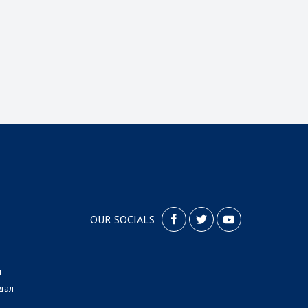
OUR SOCIALS
л
дал