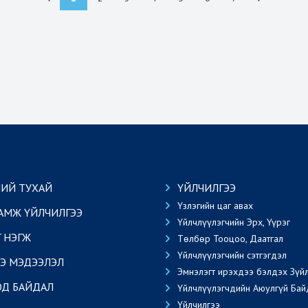
ИЙ ТУХАЙ
ҮЙЛЧИЛГЭЭ
Үзлэгийн цаг авах
АМЖ ҮЙЛЧИЛГЭЭ
Үйлчлүүлэгчийн Эрх, Үүрэг
Г НЭГЖ
Төлбөр Тооцоо, Даатгал
Үйлчлүүлэгчийн сэтгэгдэл
Э МЭДЭЭЛЭЛ
Эмнэлэгт ирэхдээ бэлдэх Зүй
ОД БАЙДАЛ
Үйлчлүүлэгчдийн Аюулгүй Бай
Үйлчилгээ