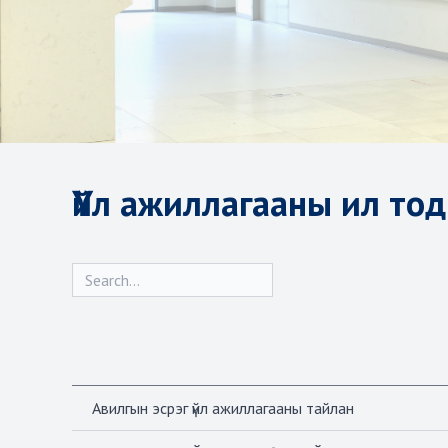
Үйл ажиллагааны ил то
Авилгын эсрэг үйл ажиллагааны тайлан