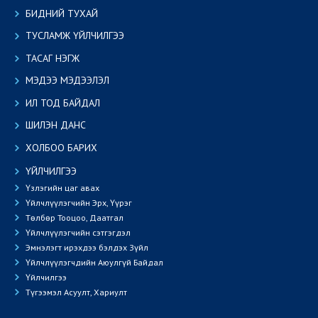
БИДНИЙ ТУХАЙ
ТУСЛАМЖ ҮЙЛЧИЛГЭЭ
ТАСАГ НЭГЖ
МЭДЭЭ МЭДЭЭЛЭЛ
ИЛ ТОД БАЙДАЛ
ШИЛЭН ДАНС
ХОЛБОО БАРИХ
ҮЙЛЧИЛГЭЭ
Үзлэгийн цаг авах
Үйлчлүүлэгчийн Эрх, Үүрэг
Төлбөр Тооцоо, Даатгал
Үйлчлүүлэгчийн сэтгэгдэл
Эмнэлэгт ирэхдээ бэлдэх Зүйл
Үйлчлүүлэгчдийн Аюулгүй Байдал
Үйлчилгээ
Түгээмэл Асуулт, Хариулт