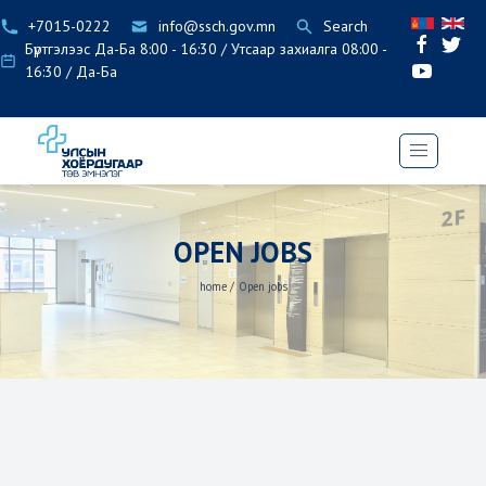
+7015-0222
info@ssch.gov.mn
Search
Бүртгэлээс Да-Ба 8:00 - 16:30 / Утсаар захиалга 08:00 -
16:30 / Да-Ба
OPEN JOBS
home
/
Open jobs