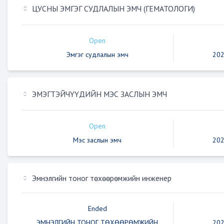
ЦУСНЫ ЭМГЭГ СУДЛАЛЫН ЭМЧ (ГЕМАТОЛОГИ)
Open
Эмгэг судлалын эмч
202
ЭМЭГТЭЙЧҮҮДИЙН МЭС ЗАСЛЫН ЭМЧ
Open
Мэс заслын эмч
202
Эмнэлгийн тоног төхөөрөмжийн инженер
Ended
ЭМНЭЛГИЙН ТОНОГ ТӨХӨӨРӨМЖИЙН
202