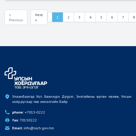
«
Next
1
2
3
4
5
6
7
8
Previous
»
Улаанбаатар Хот, Баянзүрх Дүүрэг, Энхтайвны өргөн чөлөө, Улсын 
хоёрдугаар төв эмнэлгийн байр
phone:
 +7015-0222
fax:
 70150222
Email:
 info@ssch.gov.mn