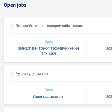
Open jobs
Эмнэлгийн тоног төхөөрөмжийн техникч
Open
ЭМНЭЛГИЙН ТОНОГ ТӨХӨӨРӨМЖИЙН
202
ТЕХНИКЧ
Уушги судлалын эмч
Open
Уушги судлалын эмч
202