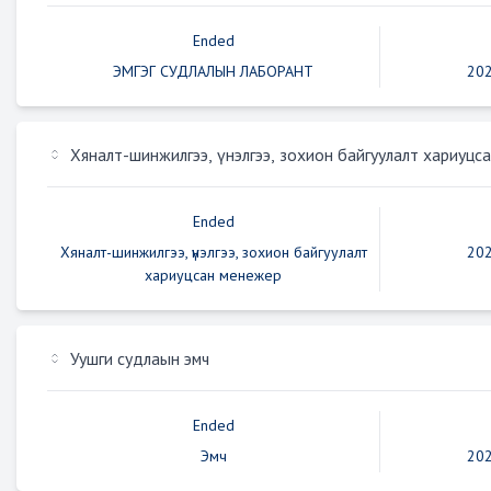
Ended
ЭМГЭГ СУДЛАЛЫН ЛАБОРАНТ
202
Хяналт-шинжилгээ, үнэлгээ, зохион байгуулалт хариуцс
Ended
Хяналт-шинжилгээ, үнэлгээ, зохион байгуулалт
202
хариуцсан менежер
Уушги судлаын эмч
Ended
Эмч
202