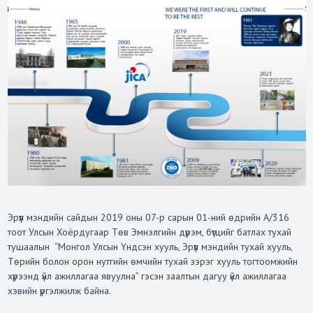
Эрүүл мэндийн сайдын 2019 оны 07-р сарын 01-ний өдрийн А/316
тоот Улсын Хоёрдугаар Төв Эмнэлгийн дүрэм, бүтцийг батлах тухай
тушаалын “Монгол Улсын Үндсэн хууль, Эрүүл мэндийн тухай хууль,
Төрийн болон орон нутгийн өмчийн тухай зэрэг хууль тогтоомжийн
хүрээнд үйл ажиллагаа явуулна” гэсэн заалтын дагуу үйл ажиллагаа
хэвийн үргэлжилж байна.