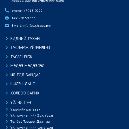
хоёрдугаар төв эмнэлгийн байр
phone:
 +7015-0222
fax:
 70150222
Email:
 info@ssch.gov.mn
БИДНИЙ ТУХАЙ
ТУСЛАМЖ ҮЙЛЧИЛГЭЭ
ТАСАГ НЭГЖ
МЭДЭЭ МЭДЭЭЛЭЛ
ИЛ ТОД БАЙДАЛ
ШИЛЭН ДАНС
ХОЛБОО БАРИХ
ҮЙЛЧИЛГЭЭ
Үзлэгийн цаг авах
Үйлчлүүлэгчийн Эрх, Үүрэг
Төлбөр Тооцоо, Даатгал
Үйлчлүүлэгчийн сэтгэгдэл