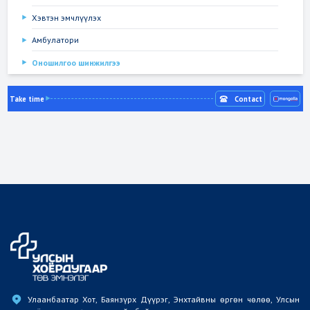
Хэвтэн эмчлүүлэх
Амбулатори
Оношилгоо шинжилгээ
Take time
Contact
Улаанбаатар Хот, Баянзүрх Дүүрэг, Энхтайвны өргөн чөлөө, Улсын 