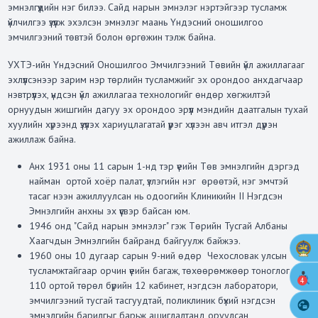
эмнэлгүүдийн нэг билээ. Сайд нарын эмнэлэг нэртэйгээр тусламж
үйлчилгээ үзүүлж эхэлсэн эмнэлэг маань Үндэсний оношилгоо
эмчилгээний төвтэй болон өргөжин тэлж байна.
УХТЭ-ийн Үндэсний Оношилгоо Эмчилгээний Төвийн үйл ажиллагааг
эхлүүлсэнээр зарим нэр төрлийн тусламжийг эх орондоо анхдагчаар
нэвтрүүлэх, үндсэн үйл ажиллагаа технологийг өндөр хөгжилтэй
орнуудын жишгийн дагуу эх орондоо эрүүл мэндийн даатгалын тухай
хуулийн хүрээнд үзүүлэх хариуцлагатай үүрэг хүлээн авч итгэл дүүрэн
ажиллаж байна.
Анх 1931 оны 11 сарын 1-нд тэр үеийн Төв эмнэлгийн дэргэд
найман ортой хоёр палат, үзлэгийн нэг өрөөтэй, нэг эмчтэй
тасаг нээн ажиллуулсан нь одоогийн Клиникийн II Нэгдсэн
Эмнэлгийн анхны эх үүсвэр байсан юм.
1946 онд "Сайд нарын эмнэлэг" гэж Төрийн Тусгай Албаны
Хаагчдын Эмнэлгийн байранд байгуулж байжээ.
1960 оны 10 дугаар сарын 9-ний өдөр Чехословак улсын
тусламжтайгаар орчин үеийн багаж, төхөөрөмжөөр тоноглогдсон
4
110 ортой төрөл бүрийн 12 кабинет, нэгдсэн лаборатори,
эмчилгээний тусгай тасгуудтай, поликлиник бүхий нэгдсэн
эмнэлгийн барилгыг барьж ашиглалтанд оруулсан