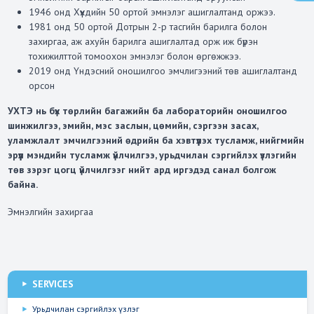
1946 онд Хүүхдийн 50 ортой эмнэлэг ашиглалтанд оржээ.
1981 онд 50 ортой Дотрын 2-р тасгийн барилга болон
захиргаа, аж ахуйн барилга ашиглалтад орж иж бүрэн
тохижилттой томоохон эмнэлэг болон өргөжжээ.
2019 онд Үндэсний оношилгоо эмчлигээний төв ашиглалтанд
орсон
УХТЭ нь бүх төрлийн багажийн ба лабораторийн оношилгоо
шинжилгээ, эмийн, мэс заслын, цөмийн, сэргээн засах,
уламжлалт эмчилгээний өдрийн ба хэвтүүлэх тусламж, нийгмийн
эрүүл мэндийн тусламж үйлчилгээ, урьдчилан сэргийлэх үзлэгийн
төв зэрэг цогц үйлчилгээг нийт ард иргэдэд санал болгож
байна.
Эмнэлгийн захиргаа
SERVICES
Урьдчилан сэргийлэх үзлэг