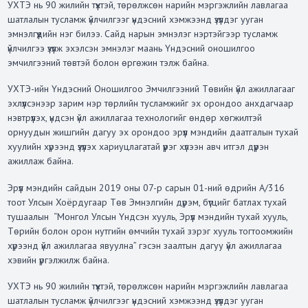
УХТЭ нь 90 жилийн түүхтэй, төрөлжсөн нарийн мэргэжлийн лавлагаа
шатлалын тусламж үйлчилгээг үндэсний хэмжээнд үзүүлдэг ууган
эмнэлгүүдийн нэг билээ. Сайд нарын эмнэлэг нэртэйгээр тусламж
үйлчилгээ үзүүлж эхэлсэн эмнэлэг маань Үндэсний оношилгоо
эмчилгээний төвтэй болон өргөжин тэлж байна.
УХТЭ-ийн Үндэсний Оношилгоо Эмчилгээний Төвийн үйл ажиллагааг
эхлүүлсэнээр зарим нэр төрлийн тусламжийг эх орондоо анхдагчаар
нэвтрүүлэх, үндсэн үйл ажиллагаа технологийг өндөр хөгжилтэй
орнуудын жишгийн дагуу эх орондоо эрүүл мэндийн даатгалын тухай
хуулийн хүрээнд үзүүлэх хариуцлагатай үүрэг хүлээн авч итгэл дүүрэн
ажиллаж байна.
Эрүүл мэндийн сайдын 2019 оны 07-р сарын 01-ний өдрийн А/316
тоот Улсын Хоёрдугаар Төв Эмнэлгийн дүрэм, бүтцийг батлах тухай
тушаалын “Монгол Улсын Үндсэн хууль, Эрүүл мэндийн тухай хууль,
Төрийн болон орон нутгийн өмчийн тухай зэрэг хууль тогтоомжийн
хүрээнд үйл ажиллагаа явуулна” гэсэн заалтын дагуу үйл ажиллагаа
хэвийн үргэлжилж байна.
УХТЭ нь 90 жилийн түүхтэй, төрөлжсөн нарийн мэргэжлийн лавлагаа
шатлалын тусламж үйлчилгээг үндэсний хэмжээнд үзүүлдэг ууган