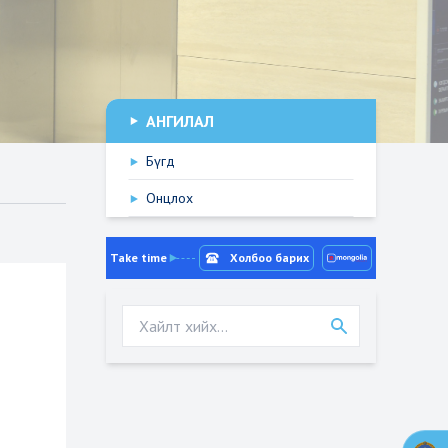
АНГИЛАЛ
Бүгд
Онцлох
Take time
Холбоо барих