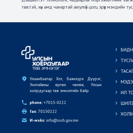
төвтэй, хүн амд чанартай аюулгүй цогц эрүүл мэндийн ту
БИДН
ТУСЛ
ТАСА
Улаанбаатар Хот, Баянзүрх Дүүрэг, 
МЭДЭ
Энхтайвны өргөн чөлөө, Улсын 
хоёрдугаар төв эмнэлгийн байр
ИЛ Т
phone:
 +7015-0222
ШИЛЭ
fax:
 70150222
ХОЛБ
И-мэйл:
 info@ssch.gov.mn