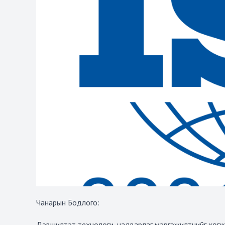
Чанарын Бодлого:
Дэвшилтэт технологи, чадварлаг мэргэжилтнийг хөгжүүл