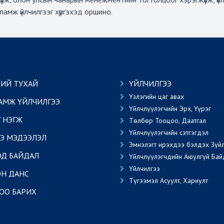
сламж үйлчилгээг хүргэхэд оршино.
ИЙ ТУХАЙ
ҮЙЛЧИЛГЭЭ
Үзлэгийн цаг авах
АМЖ ҮЙЛЧИЛГЭЭ
Үйлчлүүлэгчийн Эрх, Үүрэг
Г НЭГЖ
Төлбөр Тооцоо, Даатгал
Үйлчлүүлэгчийн сэтгэгдэл
Э МЭДЭЭЛЭЛ
Эмнэлэгт ирэхдээ бэлдэх Зүй
ОД БАЙДАЛ
Үйлчлүүлэгчдийн Аюулгүй Бай
Үйлчилгээ
Н ДАНС
Түгээмэл Асуулт, Хариулт
ОО БАРИХ