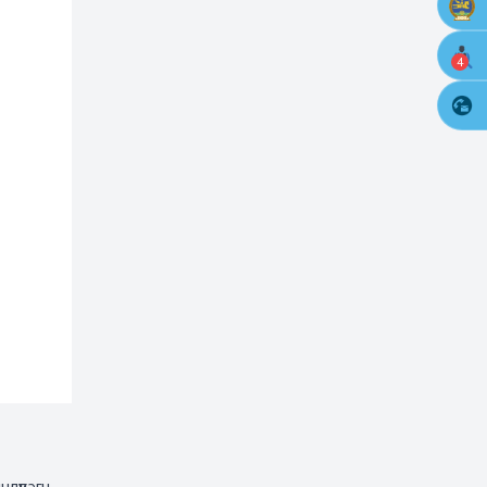
4
лүүлэгч