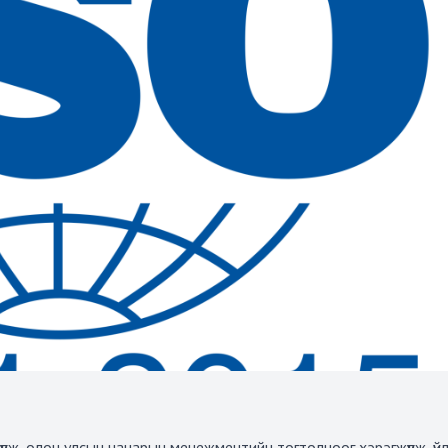
ж, олон улсын чанарын менежментийн тогтолцоог хэрэгжүүлж, үйлч