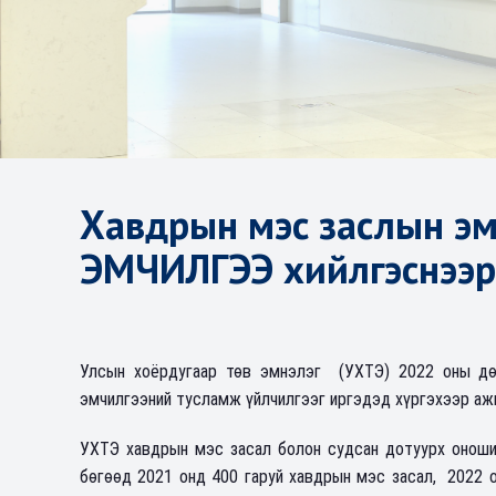
Хавдрын мэс заслын э
ЭМЧИЛГЭЭ хийлгэснээр 
Улсын хоёрдугаар төв эмнэлэг (УХТЭ) 2022 оны дөр
эмчилгээний тусламж үйлчилгээг иргэдэд хүргэхээр аж
УХТЭ хавдрын мэс засал болон судсан дотуурх оноши
бөгөөд 2021 онд 400 гаруй хавдрын мэс засал, 2022 о