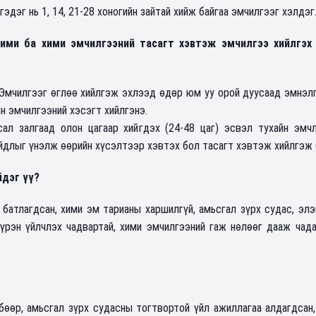
гэдэг нь 1, 14, 21-28 хоногийн зайтай хийж байгаа эмчилгээг хэлдэг
ими ба хими эмчилгээний тасагт хэвтэж эмчилгээ хийлгэх
 Эмчилгээг өглөө хийлгэж эхлээд өдөр юм уу орой дуусаад эмнэл
н эмчилгээний хэсэгт хийлгэнэ.
сал залгаад олон цагаар хийгдэх (24-48 цаг) эсвэл тухайн эмчл
йдлыг үнэлж өөрийн хүсэлтээр хэвтэх бол тасагт хэвтэж хийлгэж
йдэг үү?
батлагдсан, хими эм тарианы харшилгүй, амьсгал зүрх судас, элэ
үрэн үйлчлэх чадвартай, хими эмчилгээний гаж нөлөөг дааж чада
 бөөр, амьсгал зүрх судасны тогтвортой үйл ажиллагаа алдагдсан