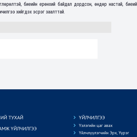
глөрөлтэй, биеийн ерөнхий байдал дордсон, өндөр настай, биеий
чилгээ хийгдэх эсрэг заалттай.
ИЙ ТУХАЙ
ҮЙЛЧИЛГЭЭ
Үзлэгийн цаг авах
АМЖ ҮЙЛЧИЛГЭЭ
Үйлчлүүлэгчийн Эрх, Үүрэг