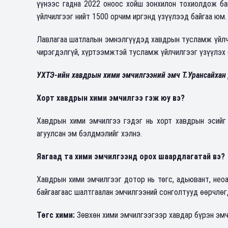
үүнээс гадна 2022 оноос хойш зонхилон тохиолдож ба
үйлчилгээг нийт 1500 орчим иргэнд үзүүлээд байгаа юм
Лавлагаа шатлалын эмнэлгүүдэд хавдрын тусламж үйлчи
чирэгдэлгүй, хүртээмжтэй тусламж үйлчилгээг үзүүлэх
УХТЭ-ийн хавдрын хими эмчилгээний эмч Т.Урансайхан 
Хорт хавдрын хими эмчилгээ гэж юу вэ?
Хавдрын хими эмчилгээ гэдэг нь хорт хавдрын эсийг 
агуулсан эм бэлдмэлийг хэлнэ.
Яагаад та хими эмчилгээнд орох шаардлагатай вэ?
Хавдрын хими эмчилгээг дотор нь төгс, адьювант, нео
байгаагаас шалтгаалан эмчилгээний сонголтууд өөрчлө
Төгс хими:
Зөвхөн хими эмчилгээгээр хавдар бүрэн эм