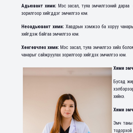
Адьювант хими:
Мэс засал, туяа эмчилгээний дараа э
зорилгоор хийгддэг эмчилгээ юм.
Неоадьювант хими:
Хавдрын хэмжээ ба хоруу чанарыг
хийгдэж байгаа эмчилгээ юм.
Хөнгөвчлөх хими:
Мэс засал, туяа эмчилгээ хийх боло
чанарыг сайжруулах зорилгоор хийгдэх эмчилгээ юм.
Хими эмч
Бусад жи
хэлбэрээр
хийнэ.
Хими эмч
Эмч таны
тодорхой