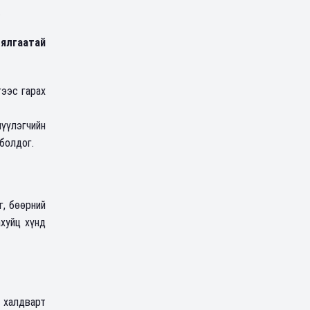
.
 ялгаатай
гээс гарах
үүлэгчийн
 болдог.
г, бөөрний
хуйц хүнд
, халдварт