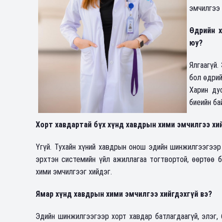
эмчилгээ 
Өдрийн х
юу?
Ялгаагүй.
бол өдрий
Харин ду
биеийн ба
Хорт хавдартай бүх хүнд хавдрын хими эмчилгээ хи
Үгүй. Тухайн хүний хавдрын онош эдийн шинжилгээгээр 
эрхтэн системийн үйл ажиллагаа тогтвортой, өөртөө б
хими эмчилгээг хийдэг.
Ямар хүнд хавдрын хими эмчилгээ хийгдэхгүй вэ?
Эдийн шинжилгээгээр хорт хавдар батлагдаагүй, элэг,