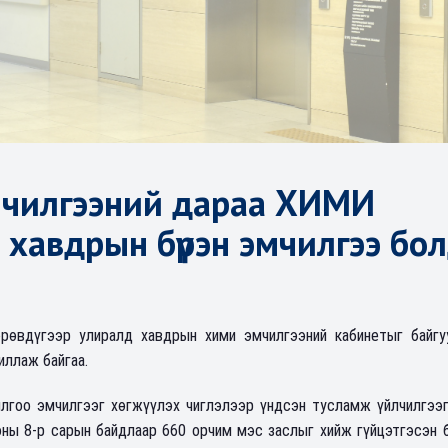
мчилгээний дараа ХИМИ
хавдрын бүрэн эмчилгээ бол
өвдүгээр улиралд хавдрын хими эмчилгээний кабинетыг байгу
иллаж байгаа.
лгоо эмчилгээг хөгжүүлэх чиглэлээр үндсэн тусламж үйлчилгээг
ны 8-р сарын байдлаар 660 орчим мэс заслыг хийж гүйцэтгэсэн б