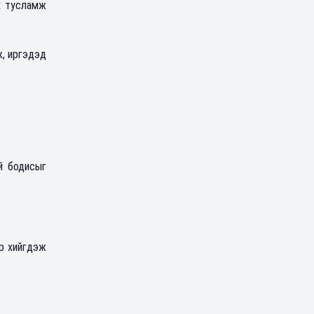
х тусламж
, иргэдэд
й бодисыг
ор хийгдэж