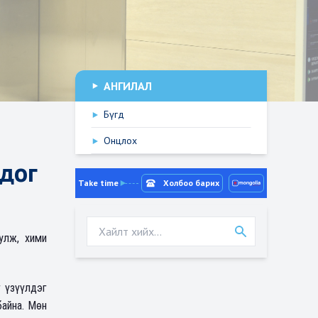
АНГИЛАЛ
Бүгд
Онцлох
дог
Take time
Холбоо барих
улж, хими
 үзүүлдэг
айна. Мөн