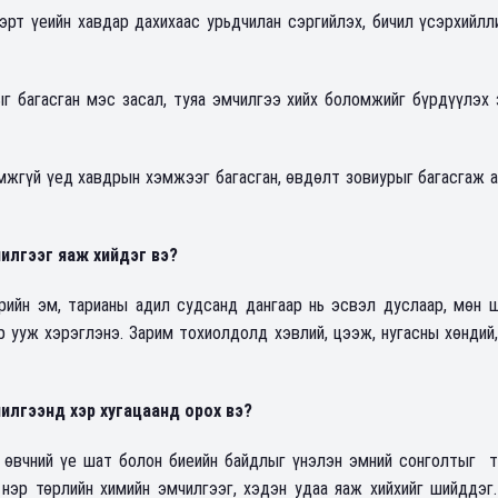
рт үеийн хавдар дахихаас урьдчилан сэргийлэх, бичил үсэрхийлл
 багасган мэс засал, туяа эмчилгээ хийх боломжийг бүрдүүлэх 
мжгүй үед хавдрын хэмжээг багасган, өвдөлт зовиурыг багасгаж 
илгээг яаж хийдэг вэ?
рийн эм, тарианы адил судсанд дангаар нь эсвэл дуслаар, мөн 
 ууж хэрэглэнэ. Зарим тохиолдолд хэвлий, цээж, нугасны хөндий
илгээнд хэр хугацаанд орох вэ?
 өвчний үе шат болон биеийн байдлыг үнэлэн эмний сонголтыг т
 нэр төрлийн химийн эмчилгээг, хэдэн удаа яаж хийхийг шийддэг.