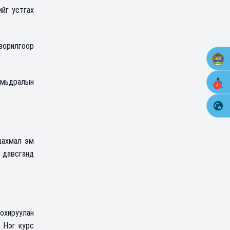
ийг устгах
зорилгоор
амьдралын
4
шахмал эм
, давсганд
охируулан
 Нэг курс