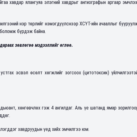
йгаа хавдар ялангуяа элэгний хавдрыг ангиографын аргаар эмчлэ
.
лгээний нэр төрлийг нэмэгдүүлснээр ХСҮТ-ийн ачааллыг бууруулж
 боломж бүрдэж байна.
дараах зөвлөгөө мэдээллийг өглөө.
устгах эсвэл өсөлт хөгжлийг зогсоох (цитотоксик) үйлчилгээтэ
адьюант, хөнгөвчлөх гэж 4 ангилдаг. Аль үе шатанд ямар зорилго
гддөг.
члэгддэг хавдруудын үед хийх эмчилгээ юм.