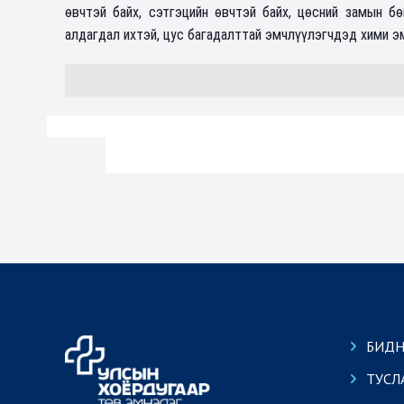
өвчтэй байх, сэтгэцийн өвчтэй байх, цөсний замын бө
алдагдал ихтэй, цус багадалттай эмчлүүлэгчдэд хими эм
БИДН
ТУСЛ