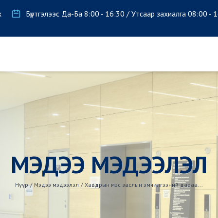
х
Бүртгэлээс Да-Ба 8:00 - 16:30 / Утсаар захиалга 08:00 - 
МЭДЭЭ МЭДЭЭЛЭЛ
Нүүр
/
Мэдээ мэдээлэл
/
Хавдрын мэс заслын эмчилгээний дараа...