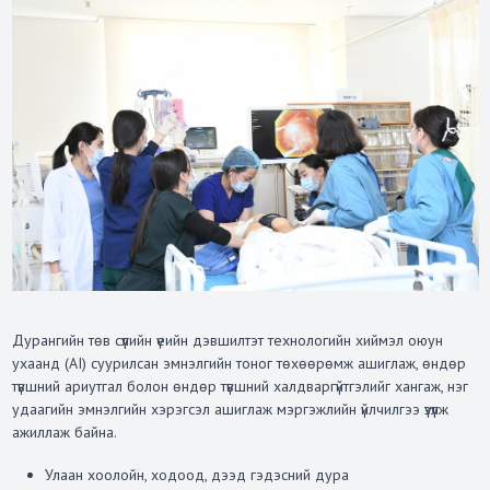
Дурангийн төв сүүлийн үеийн дэвшилтэт технологийн хиймэл оюун
ухаанд (AI) суурилсан эмнэлгийн тоног төхөөрөмж ашиглаж, өндөр
түвшний ариутгал болон өндөр түвшний халдваргүйтгэлийг хангаж, нэг
удаагийн эмнэлгийн хэрэгсэл ашиглаж мэргэжлийн үйлчилгээ үзүүлж
ажиллаж байна.
Улаан хоолойн, ходоод, дээд гэдэсний дура