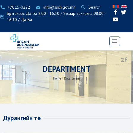
+7015-0222
info@ssch.gov.mn
Search
Бүртгэлээс Да-Ба 8:00 - 16:30 / Утсаар захиалга 08:00 -
16:30 / Да-Ба
DEPARTMENT
Home
/
Department
Дурангийн төв