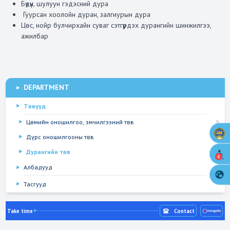
Бүдүүн, шулуун гэдэсний дура
Гуурсан хоолойн дуран, залгиурын дура
Цөс, нойр булчирхайн суваг сэтгүүрдэх дурангийн шинжилгээ,
ажилба
р
DEPARTMENT
Төвүүд
Цөмийн оношилгоо, эмчилгээний төв
Дүрс оношилгооны төв
Дурангийн төв
4
Албадууд
Тасгууд
Take time
Contact