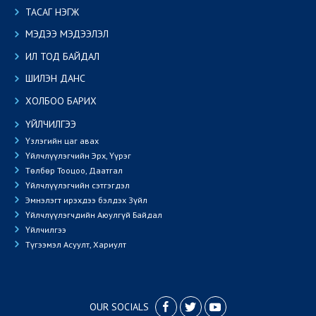
ТАСАГ НЭГЖ
МЭДЭЭ МЭДЭЭЛЭЛ
ИЛ ТОД БАЙДАЛ
ШИЛЭН ДАНС
ХОЛБОО БАРИХ
ҮЙЛЧИЛГЭЭ
Үзлэгийн цаг авах
Үйлчлүүлэгчийн Эрх, Үүрэг
Төлбөр Тооцоо, Даатгал
Үйлчлүүлэгчийн сэтгэгдэл
Эмнэлэгт ирэхдээ бэлдэх Зүйл
Үйлчлүүлэгчдийн Аюулгүй Байдал
Үйлчилгээ
Түгээмэл Асуулт, Хариулт
OUR SOCIALS